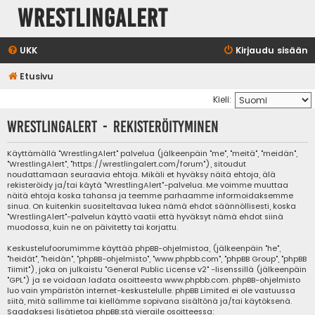
WrestlingAlert
UKK
Kirjaudu sisään
Etusivu
Kieli:
WrestlingAlert - Rekisteröityminen
Käyttämällä "WrestlingAlert" palvelua (jälkeenpäin "me", "meitä", "meidän",
"WrestlingAlert", "https://wrestlingalert.com/forum"), sitoudut
noudattamaan seuraavia ehtoja. Mikäli et hyväksy näitä ehtoja, älä
rekisteröidy ja/tai käytä "WrestlingAlert"-palvelua. Me voimme muuttaa
näitä ehtoja koska tahansa ja teemme parhaamme informoidaksemme
sinua. On kuitenkin suositeltavaa lukea nämä ehdot säännöllisesti, koska
"WrestlingAlert"-palvelun käyttö vaatii että hyväksyt nämä ehdot siinä
muodossa, kuin ne on päivitetty tai korjattu.
Keskustelufoorumimme käyttää phpBB-ohjelmistoa, (jälkeenpäin "he",
"heidät", "heidän", "phpBB-ohjelmisto", "www.phpbb.com", "phpBB Group", "phpBB
Tiimit"), joka on julkaistu "
General Public License v2
" -lisenssillä (jälkeenpäin
"GPL") ja se voidaan ladata osoitteesta
www.phpbb.com
. phpBB-ohjelmisto
luo vain ympäristön internet-keskustelulle. phpBB Limited ei ole vastuussa
siitä, mitä sallimme tai kiellämme sopivana sisältönä ja/tai käytöksenä.
Saadaksesi lisätietoa phpBB:stä vieraile osoitteessa: