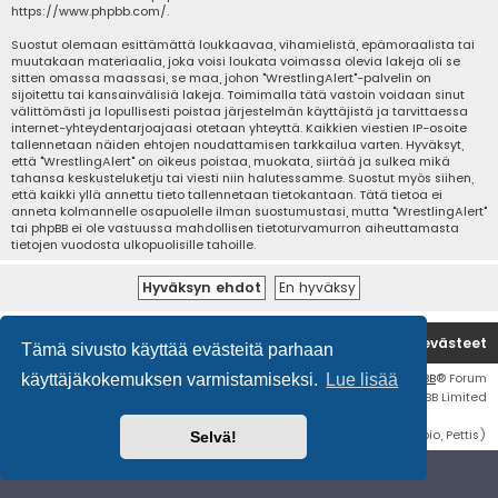
https://www.phpbb.com/
.
Suostut olemaan esittämättä loukkaavaa, vihamielistä, epämoraalista tai
muutakaan materiaalia, joka voisi loukata voimassa olevia lakeja oli se
sitten omassa maassasi, se maa, johon "WrestlingAlert"-palvelin on
sijoitettu tai kansainvälisiä lakeja. Toimimalla tätä vastoin voidaan sinut
välittömästi ja lopullisesti poistaa järjestelmän käyttäjistä ja tarvittaessa
internet-yhteydentarjoajaasi otetaan yhteyttä. Kaikkien viestien IP-osoite
tallennetaan näiden ehtojen noudattamisen tarkkailua varten. Hyväksyt,
että "WrestlingAlert" on oikeus poistaa, muokata, siirtää ja sulkea mikä
tahansa keskusteluketju tai viesti niin halutessamme. Suostut myös siihen,
että kaikki yllä annettu tieto tallennetaan tietokantaan. Tätä tietoa ei
anneta kolmannelle osapuolelle ilman suostumustasi, mutta "WrestlingAlert"
tai phpBB ei ole vastuussa mahdollisen tietoturvamurron aiheuttamasta
tietojen vuodosta ulkopuolisille tahoille.
Etusivu
Poista evästeet
Tämä sivusto käyttää evästeitä parhaan
Flat Style by
Ian Bradley
• Keskustelufoorumin ohjelmisto
phpBB
® Forum
käyttäjäkokemuksen varmistamiseksi.
Lue lisää
Software © phpBB Limited
Käännös: phpBB Suomi (lurttinen, harritapio, Pettis)
Selvä!