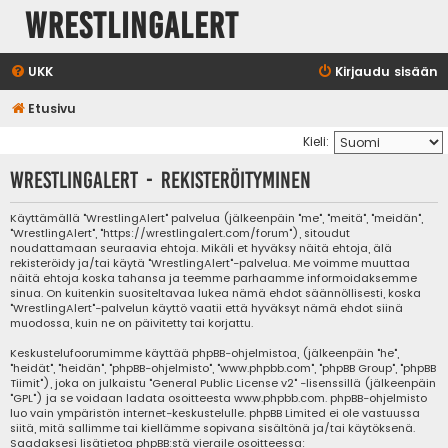
WrestlingAlert
UKK
Kirjaudu sisään
Etusivu
Kieli:
WrestlingAlert - Rekisteröityminen
Käyttämällä "WrestlingAlert" palvelua (jälkeenpäin "me", "meitä", "meidän",
"WrestlingAlert", "https://wrestlingalert.com/forum"), sitoudut
noudattamaan seuraavia ehtoja. Mikäli et hyväksy näitä ehtoja, älä
rekisteröidy ja/tai käytä "WrestlingAlert"-palvelua. Me voimme muuttaa
näitä ehtoja koska tahansa ja teemme parhaamme informoidaksemme
sinua. On kuitenkin suositeltavaa lukea nämä ehdot säännöllisesti, koska
"WrestlingAlert"-palvelun käyttö vaatii että hyväksyt nämä ehdot siinä
muodossa, kuin ne on päivitetty tai korjattu.
Keskustelufoorumimme käyttää phpBB-ohjelmistoa, (jälkeenpäin "he",
"heidät", "heidän", "phpBB-ohjelmisto", "www.phpbb.com", "phpBB Group", "phpBB
Tiimit"), joka on julkaistu "
General Public License v2
" -lisenssillä (jälkeenpäin
"GPL") ja se voidaan ladata osoitteesta
www.phpbb.com
. phpBB-ohjelmisto
luo vain ympäristön internet-keskustelulle. phpBB Limited ei ole vastuussa
siitä, mitä sallimme tai kiellämme sopivana sisältönä ja/tai käytöksenä.
Saadaksesi lisätietoa phpBB:stä vieraile osoitteessa: