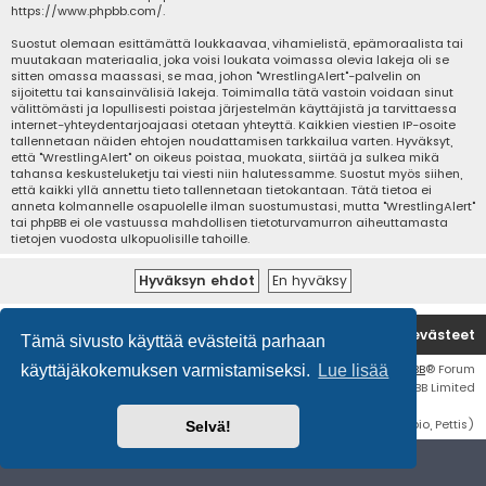
https://www.phpbb.com/
.
Suostut olemaan esittämättä loukkaavaa, vihamielistä, epämoraalista tai
muutakaan materiaalia, joka voisi loukata voimassa olevia lakeja oli se
sitten omassa maassasi, se maa, johon "WrestlingAlert"-palvelin on
sijoitettu tai kansainvälisiä lakeja. Toimimalla tätä vastoin voidaan sinut
välittömästi ja lopullisesti poistaa järjestelmän käyttäjistä ja tarvittaessa
internet-yhteydentarjoajaasi otetaan yhteyttä. Kaikkien viestien IP-osoite
tallennetaan näiden ehtojen noudattamisen tarkkailua varten. Hyväksyt,
että "WrestlingAlert" on oikeus poistaa, muokata, siirtää ja sulkea mikä
tahansa keskusteluketju tai viesti niin halutessamme. Suostut myös siihen,
että kaikki yllä annettu tieto tallennetaan tietokantaan. Tätä tietoa ei
anneta kolmannelle osapuolelle ilman suostumustasi, mutta "WrestlingAlert"
tai phpBB ei ole vastuussa mahdollisen tietoturvamurron aiheuttamasta
tietojen vuodosta ulkopuolisille tahoille.
Etusivu
Poista evästeet
Tämä sivusto käyttää evästeitä parhaan
Flat Style by
Ian Bradley
• Keskustelufoorumin ohjelmisto
phpBB
® Forum
käyttäjäkokemuksen varmistamiseksi.
Lue lisää
Software © phpBB Limited
Käännös: phpBB Suomi (lurttinen, harritapio, Pettis)
Selvä!