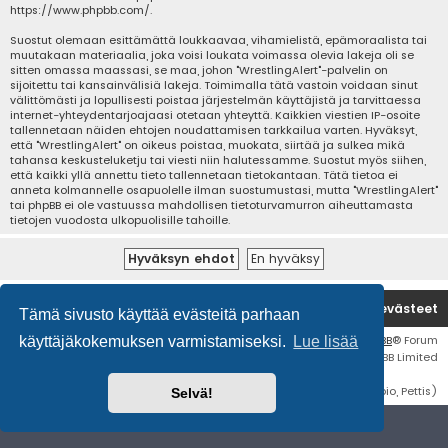
https://www.phpbb.com/
.
Suostut olemaan esittämättä loukkaavaa, vihamielistä, epämoraalista tai
muutakaan materiaalia, joka voisi loukata voimassa olevia lakeja oli se
sitten omassa maassasi, se maa, johon "WrestlingAlert"-palvelin on
sijoitettu tai kansainvälisiä lakeja. Toimimalla tätä vastoin voidaan sinut
välittömästi ja lopullisesti poistaa järjestelmän käyttäjistä ja tarvittaessa
internet-yhteydentarjoajaasi otetaan yhteyttä. Kaikkien viestien IP-osoite
tallennetaan näiden ehtojen noudattamisen tarkkailua varten. Hyväksyt,
että "WrestlingAlert" on oikeus poistaa, muokata, siirtää ja sulkea mikä
tahansa keskusteluketju tai viesti niin halutessamme. Suostut myös siihen,
että kaikki yllä annettu tieto tallennetaan tietokantaan. Tätä tietoa ei
anneta kolmannelle osapuolelle ilman suostumustasi, mutta "WrestlingAlert"
tai phpBB ei ole vastuussa mahdollisen tietoturvamurron aiheuttamasta
tietojen vuodosta ulkopuolisille tahoille.
Etusivu
Poista evästeet
Tämä sivusto käyttää evästeitä parhaan
Flat Style by
Ian Bradley
• Keskustelufoorumin ohjelmisto
phpBB
® Forum
käyttäjäkokemuksen varmistamiseksi.
Lue lisää
Software © phpBB Limited
Käännös: phpBB Suomi (lurttinen, harritapio, Pettis)
Selvä!