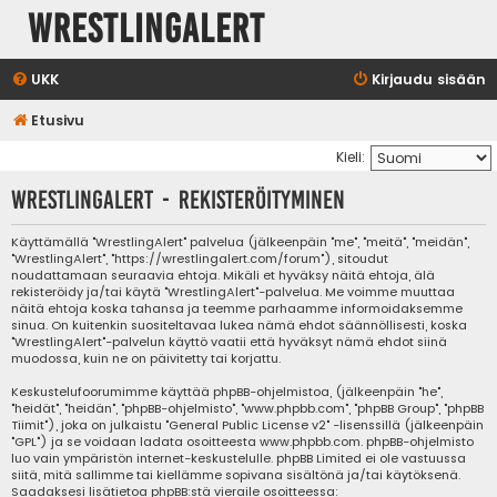
WrestlingAlert
UKK
Kirjaudu sisään
Etusivu
Kieli:
WrestlingAlert - Rekisteröityminen
Käyttämällä "WrestlingAlert" palvelua (jälkeenpäin "me", "meitä", "meidän",
"WrestlingAlert", "https://wrestlingalert.com/forum"), sitoudut
noudattamaan seuraavia ehtoja. Mikäli et hyväksy näitä ehtoja, älä
rekisteröidy ja/tai käytä "WrestlingAlert"-palvelua. Me voimme muuttaa
näitä ehtoja koska tahansa ja teemme parhaamme informoidaksemme
sinua. On kuitenkin suositeltavaa lukea nämä ehdot säännöllisesti, koska
"WrestlingAlert"-palvelun käyttö vaatii että hyväksyt nämä ehdot siinä
muodossa, kuin ne on päivitetty tai korjattu.
Keskustelufoorumimme käyttää phpBB-ohjelmistoa, (jälkeenpäin "he",
"heidät", "heidän", "phpBB-ohjelmisto", "www.phpbb.com", "phpBB Group", "phpBB
Tiimit"), joka on julkaistu "
General Public License v2
" -lisenssillä (jälkeenpäin
"GPL") ja se voidaan ladata osoitteesta
www.phpbb.com
. phpBB-ohjelmisto
luo vain ympäristön internet-keskustelulle. phpBB Limited ei ole vastuussa
siitä, mitä sallimme tai kiellämme sopivana sisältönä ja/tai käytöksenä.
Saadaksesi lisätietoa phpBB:stä vieraile osoitteessa: