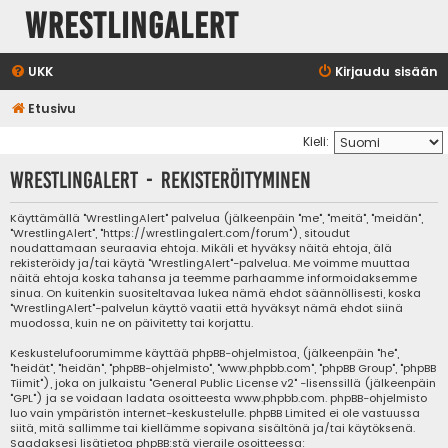
WrestlingAlert
UKK
Kirjaudu sisään
Etusivu
Kieli:
WrestlingAlert - Rekisteröityminen
Käyttämällä "WrestlingAlert" palvelua (jälkeenpäin "me", "meitä", "meidän",
"WrestlingAlert", "https://wrestlingalert.com/forum"), sitoudut
noudattamaan seuraavia ehtoja. Mikäli et hyväksy näitä ehtoja, älä
rekisteröidy ja/tai käytä "WrestlingAlert"-palvelua. Me voimme muuttaa
näitä ehtoja koska tahansa ja teemme parhaamme informoidaksemme
sinua. On kuitenkin suositeltavaa lukea nämä ehdot säännöllisesti, koska
"WrestlingAlert"-palvelun käyttö vaatii että hyväksyt nämä ehdot siinä
muodossa, kuin ne on päivitetty tai korjattu.
Keskustelufoorumimme käyttää phpBB-ohjelmistoa, (jälkeenpäin "he",
"heidät", "heidän", "phpBB-ohjelmisto", "www.phpbb.com", "phpBB Group", "phpBB
Tiimit"), joka on julkaistu "
General Public License v2
" -lisenssillä (jälkeenpäin
"GPL") ja se voidaan ladata osoitteesta
www.phpbb.com
. phpBB-ohjelmisto
luo vain ympäristön internet-keskustelulle. phpBB Limited ei ole vastuussa
siitä, mitä sallimme tai kiellämme sopivana sisältönä ja/tai käytöksenä.
Saadaksesi lisätietoa phpBB:stä vieraile osoitteessa: