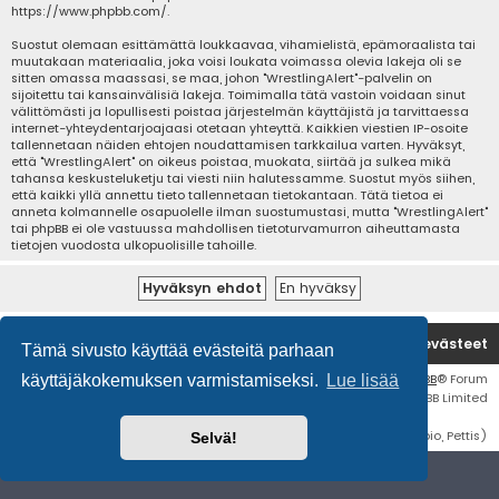
https://www.phpbb.com/
.
Suostut olemaan esittämättä loukkaavaa, vihamielistä, epämoraalista tai
muutakaan materiaalia, joka voisi loukata voimassa olevia lakeja oli se
sitten omassa maassasi, se maa, johon "WrestlingAlert"-palvelin on
sijoitettu tai kansainvälisiä lakeja. Toimimalla tätä vastoin voidaan sinut
välittömästi ja lopullisesti poistaa järjestelmän käyttäjistä ja tarvittaessa
internet-yhteydentarjoajaasi otetaan yhteyttä. Kaikkien viestien IP-osoite
tallennetaan näiden ehtojen noudattamisen tarkkailua varten. Hyväksyt,
että "WrestlingAlert" on oikeus poistaa, muokata, siirtää ja sulkea mikä
tahansa keskusteluketju tai viesti niin halutessamme. Suostut myös siihen,
että kaikki yllä annettu tieto tallennetaan tietokantaan. Tätä tietoa ei
anneta kolmannelle osapuolelle ilman suostumustasi, mutta "WrestlingAlert"
tai phpBB ei ole vastuussa mahdollisen tietoturvamurron aiheuttamasta
tietojen vuodosta ulkopuolisille tahoille.
Etusivu
Poista evästeet
Tämä sivusto käyttää evästeitä parhaan
Flat Style by
Ian Bradley
• Keskustelufoorumin ohjelmisto
phpBB
® Forum
käyttäjäkokemuksen varmistamiseksi.
Lue lisää
Software © phpBB Limited
Käännös: phpBB Suomi (lurttinen, harritapio, Pettis)
Selvä!