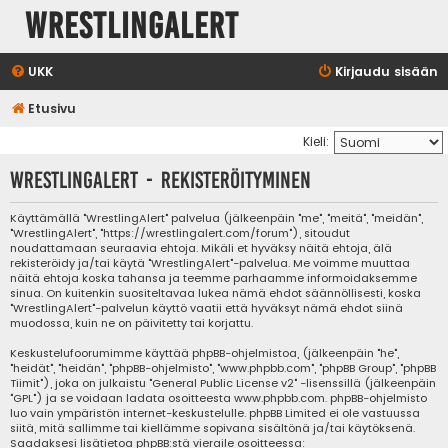
WrestlingAlert
UKK
Kirjaudu sisään
Etusivu
Kieli:
WrestlingAlert - Rekisteröityminen
Käyttämällä "WrestlingAlert" palvelua (jälkeenpäin "me", "meitä", "meidän",
"WrestlingAlert", "https://wrestlingalert.com/forum"), sitoudut
noudattamaan seuraavia ehtoja. Mikäli et hyväksy näitä ehtoja, älä
rekisteröidy ja/tai käytä "WrestlingAlert"-palvelua. Me voimme muuttaa
näitä ehtoja koska tahansa ja teemme parhaamme informoidaksemme
sinua. On kuitenkin suositeltavaa lukea nämä ehdot säännöllisesti, koska
"WrestlingAlert"-palvelun käyttö vaatii että hyväksyt nämä ehdot siinä
muodossa, kuin ne on päivitetty tai korjattu.
Keskustelufoorumimme käyttää phpBB-ohjelmistoa, (jälkeenpäin "he",
"heidät", "heidän", "phpBB-ohjelmisto", "www.phpbb.com", "phpBB Group", "phpBB
Tiimit"), joka on julkaistu "
General Public License v2
" -lisenssillä (jälkeenpäin
"GPL") ja se voidaan ladata osoitteesta
www.phpbb.com
. phpBB-ohjelmisto
luo vain ympäristön internet-keskustelulle. phpBB Limited ei ole vastuussa
siitä, mitä sallimme tai kiellämme sopivana sisältönä ja/tai käytöksenä.
Saadaksesi lisätietoa phpBB:stä vieraile osoitteessa: