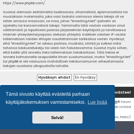
https://www.phpbb.com/
.
Suostut olemaan esittämättä loukkaavaa, vihamielistä, epämoraalista tai
muutakaan materiaalia, joka voisi loukata voimassa olevia lakeja oli se
sitten omassa maassasi, se maa, johon "WrestlingAlert"-palvelin on
sijoitettu tai kansainvälisiä lakeja. Toimimalla tätä vastoin voidaan sinut
välittömästi ja lopullisesti poistaa järjestelmän käyttäjistä ja tarvittaessa
internet-yhteydentarjoajaasi otetaan yhteyttä. Kaikkien viestien IP-osoite
tallennetaan näiden ehtojen noudattamisen tarkkailua varten. Hyväksyt,
että "WrestlingAlert" on oikeus poistaa, muokata, siirtää ja sulkea mikä
tahansa keskusteluketju tai viesti niin halutessamme. Suostut myös siihen,
että kaikki yllä annettu tieto tallennetaan tietokantaan. Tätä tietoa ei
anneta kolmannelle osapuolelle ilman suostumustasi, mutta "WrestlingAlert"
tai phpBB ei ole vastuussa mahdollisen tietoturvamurron aiheuttamasta
tietojen vuodosta ulkopuolisille tahoille.
Etusivu
Poista evästeet
Tämä sivusto käyttää evästeitä parhaan
Flat Style by
Ian Bradley
• Keskustelufoorumin ohjelmisto
phpBB
® Forum
käyttäjäkokemuksen varmistamiseksi.
Lue lisää
Software © phpBB Limited
Käännös: phpBB Suomi (lurttinen, harritapio, Pettis)
Selvä!