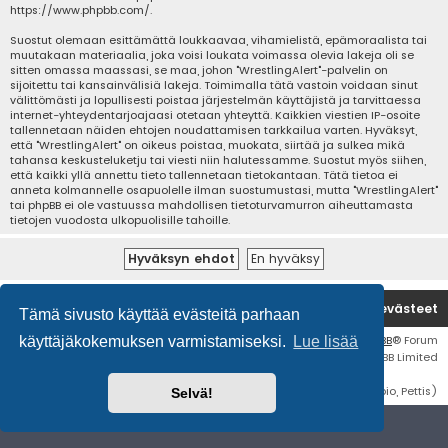
https://www.phpbb.com/
.
Suostut olemaan esittämättä loukkaavaa, vihamielistä, epämoraalista tai
muutakaan materiaalia, joka voisi loukata voimassa olevia lakeja oli se
sitten omassa maassasi, se maa, johon "WrestlingAlert"-palvelin on
sijoitettu tai kansainvälisiä lakeja. Toimimalla tätä vastoin voidaan sinut
välittömästi ja lopullisesti poistaa järjestelmän käyttäjistä ja tarvittaessa
internet-yhteydentarjoajaasi otetaan yhteyttä. Kaikkien viestien IP-osoite
tallennetaan näiden ehtojen noudattamisen tarkkailua varten. Hyväksyt,
että "WrestlingAlert" on oikeus poistaa, muokata, siirtää ja sulkea mikä
tahansa keskusteluketju tai viesti niin halutessamme. Suostut myös siihen,
että kaikki yllä annettu tieto tallennetaan tietokantaan. Tätä tietoa ei
anneta kolmannelle osapuolelle ilman suostumustasi, mutta "WrestlingAlert"
tai phpBB ei ole vastuussa mahdollisen tietoturvamurron aiheuttamasta
tietojen vuodosta ulkopuolisille tahoille.
Etusivu
Poista evästeet
Tämä sivusto käyttää evästeitä parhaan
Flat Style by
Ian Bradley
• Keskustelufoorumin ohjelmisto
phpBB
® Forum
käyttäjäkokemuksen varmistamiseksi.
Lue lisää
Software © phpBB Limited
Käännös: phpBB Suomi (lurttinen, harritapio, Pettis)
Selvä!