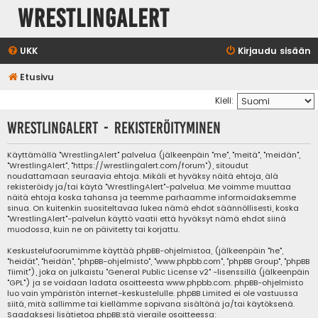
WrestlingAlert
UKK
Kirjaudu sisään
Etusivu
Kieli:
WrestlingAlert - Rekisteröityminen
Käyttämällä "WrestlingAlert" palvelua (jälkeenpäin "me", "meitä", "meidän",
"WrestlingAlert", "https://wrestlingalert.com/forum"), sitoudut
noudattamaan seuraavia ehtoja. Mikäli et hyväksy näitä ehtoja, älä
rekisteröidy ja/tai käytä "WrestlingAlert"-palvelua. Me voimme muuttaa
näitä ehtoja koska tahansa ja teemme parhaamme informoidaksemme
sinua. On kuitenkin suositeltavaa lukea nämä ehdot säännöllisesti, koska
"WrestlingAlert"-palvelun käyttö vaatii että hyväksyt nämä ehdot siinä
muodossa, kuin ne on päivitetty tai korjattu.
Keskustelufoorumimme käyttää phpBB-ohjelmistoa, (jälkeenpäin "he",
"heidät", "heidän", "phpBB-ohjelmisto", "www.phpbb.com", "phpBB Group", "phpBB
Tiimit"), joka on julkaistu "
General Public License v2
" -lisenssillä (jälkeenpäin
"GPL") ja se voidaan ladata osoitteesta
www.phpbb.com
. phpBB-ohjelmisto
luo vain ympäristön internet-keskustelulle. phpBB Limited ei ole vastuussa
siitä, mitä sallimme tai kiellämme sopivana sisältönä ja/tai käytöksenä.
Saadaksesi lisätietoa phpBB:stä vieraile osoitteessa: