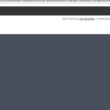
ssa mahdollisen tietoturvamurron aiheuttamasta tietojen vuodosta ulkopuolisille 
Flat Style by
Ian Bradley
• Keskuste