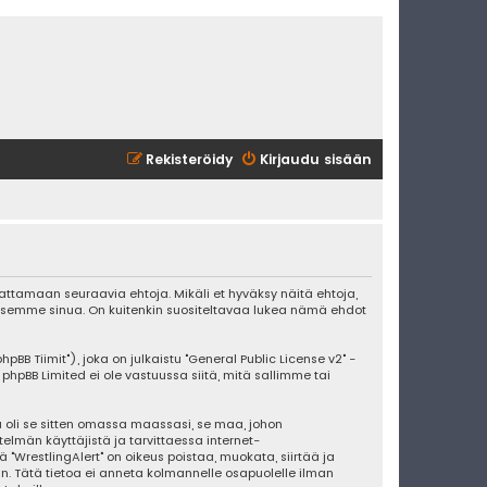
Rekisteröidy
Kirjaudu sisään
udattamaan seuraavia ehtoja. Mikäli et hyväksy näitä ehtoja,
ksemme sinua. On kuitenkin suositeltavaa lukea nämä ehdot
BB Tiimit"), joka on julkaistu "
General Public License v2
" -
 phpBB Limited ei ole vastuussa siitä, mitä sallimme tai
 oli se sitten omassa maassasi, se maa, johon
stelmän käyttäjistä ja tarvittaessa internet-
 "WrestlingAlert" on oikeus poistaa, muokata, siirtää ja
an. Tätä tietoa ei anneta kolmannelle osapuolelle ilman