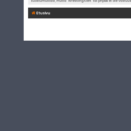
suostumustasi, mutta "WrestlingAlert" tai phpBB ei ole vastuu
Etusivu