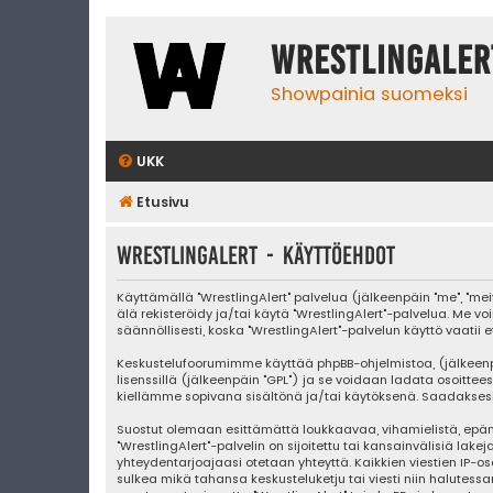
WrestlingAler
Showpainia suomeksi
UKK
Etusivu
WrestlingAlert - Käyttöehdot
Käyttämällä "WrestlingAlert" palvelua (jälkeenpäin "me", "mei
älä rekisteröidy ja/tai käytä "WrestlingAlert"-palvelua. 
säännöllisesti, koska "WrestlingAlert"-palvelun käyttö vaatii 
Keskustelufoorumimme käyttää phpBB-ohjelmistoa, (jälkeenpäin "
lisenssillä (jälkeenpäin "GPL") ja se voidaan ladata osoittee
kiellämme sopivana sisältönä ja/tai käytöksenä. Saadaksesi l
Suostut olemaan esittämättä loukkaavaa, vihamielistä, epäm
"WrestlingAlert"-palvelin on sijoitettu tai kansainvälisiä lake
yhteydentarjoajaasi otetaan yhteyttä. Kaikkien viestien IP-os
sulkea mikä tahansa keskusteluketju tai viesti niin halutessa