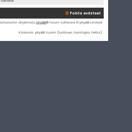
tahoille.
Poista evästeet
lufoorumin ohjelmisto
phpBB
® Forum Software © phpBB Limited
Käännös: phpBB Suomi (lurttinen, harritapio, Pettis)