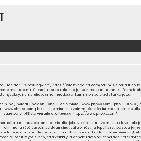
t
tä", "meidän", "WrestlingAlert", "https://wrestlingalert.com/forum"), sitoudut no
Me voimme muuttaa näitä ehtoja koska tahansa ja teemme parhaamme informoida
että hyväksyt nämä ehdot siinä muodossa, kuin ne on päivitetty tai korjattu.
he", "heidät", "heidän", "phpBB-ohjelmisto", "www.phpbb.com", "phpBB Group", "php
sta
www.phpbb.com
. phpBB-ohjelmisto luo vain ympäristön internet-keskustelulle.
isätietoa phpBB:stä vieraile osoitteessa:
https://www.phpbb.com/
.
oraalista tai muutakaan materiaalia, joka voisi loukata voimassa olevia lakeja
ja. Toimimalla tätä vastoin voidaan sinut välittömästi ja lopullisesti poistaa järje
oite tallennetaan näiden ehtojen noudattamisen tarkkailua varten. Hyväksyt, että
mme. Suostut myös siihen, että kaikki yllä annettu tieto tallennetaan tietokanta