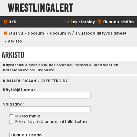
WrestlingAlert
UKK
Rekisteröidy
Kirjaudu sisään
Etusivu
Foorumi
Foorumiin / sivustoon liittyvät aiheet
Arkisto
Arkisto
Käytössäsi olevat oikeudet eivät salli tämän alueen viestien
katselemista tai lukemista.
KIRJAUDU SISÄÄN
•
REKISTERÖIDY
Käyttäjätunnus:
Salasana:
Muista minut
Piilota käyttäjätunnukseni tällä kertaa