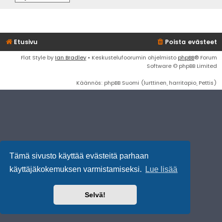
Etusivu
Poista evästeet
Flat Style by
Ian Bradley
• Keskustelufoorumin ohjelmisto
phpBB
® Forum
Software © phpBB Limited
Käännös: phpBB Suomi (lurttinen, harritapio, Pettis)
Tämä sivusto käyttää evästeitä parhaan
käyttäjäkokemuksen varmistamiseksi.
Lue lisää
Selvä!