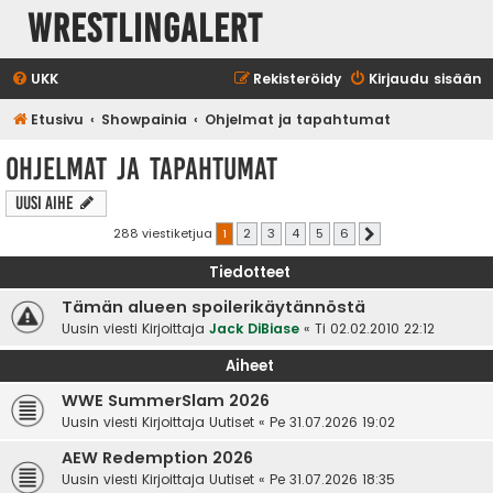
WrestlingAlert
UKK
Rekisteröidy
Kirjaudu sisään
Etusivu
Showpainia
Ohjelmat ja tapahtumat
Ohjelmat ja tapahtumat
Uusi Aihe
288 viestiketjua
1
2
3
4
5
6
Seuraava
Tiedotteet
Tämän alueen spoilerikäytännöstä
Uusin viesti Kirjoittaja
Jack DiBiase
«
Ti 02.02.2010 22:12
Aiheet
WWE SummerSlam 2026
Uusin viesti Kirjoittaja
Uutiset
«
Pe 31.07.2026 19:02
AEW Redemption 2026
Uusin viesti Kirjoittaja
Uutiset
«
Pe 31.07.2026 18:35