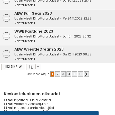
Uusin viesti Kirjoittaja
Uutiset
«
La 30.12.2023 21:43
Vastaukset:
1
AEW Full Gear 2023
Uusin viesti Kirjoittaja
Uutiset
«
Pe 24.11.2023 22:32
Vastaukset:
1
WWE Fastlane 2023
Uusin viesti Kirjoittaja
Uutiset
«
La 18.11.2023 20:32
Vastaukset:
1
AEW WrestleDream 2023
Uusin viesti Kirjoittaja
Uutiset
«
Su 12.11.2023 08:33
Vastaukset:
1
Uusi Aihe
288 viestiketjua
1
2
3
4
5
6
Seuraava
Keskustelualueen oikeudet
Et voi
kirjoittaa uusia viestejä
Et voi
vastata viestiketjuihin
Et voi
muokata omia viestejäsi
Et voi
poistaa omia viestejäsi