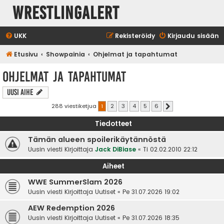
WrestlingAlert
UKK
Rekisteröidy
Kirjaudu sisään
Etusivu
Showpainia
Ohjelmat ja tapahtumat
Ohjelmat ja tapahtumat
Uusi Aihe
288 viestiketjua
1
2
3
4
5
6
Seuraava
Tiedotteet
Tämän alueen spoilerikäytännöstä
Uusin viesti Kirjoittaja
Jack DiBiase
«
Ti 02.02.2010 22:12
Aiheet
WWE SummerSlam 2026
Uusin viesti Kirjoittaja
Uutiset
«
Pe 31.07.2026 19:02
AEW Redemption 2026
Uusin viesti Kirjoittaja
Uutiset
«
Pe 31.07.2026 18:35