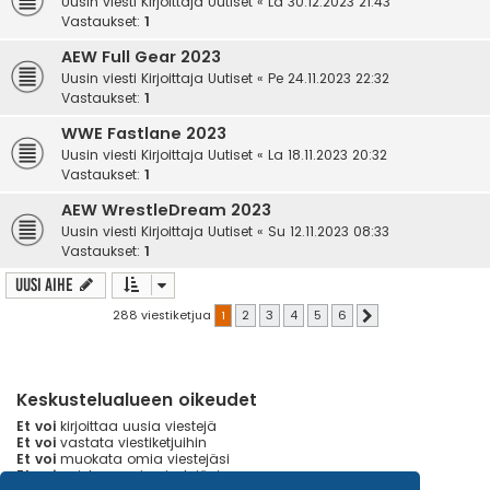
Uusin viesti Kirjoittaja
Uutiset
«
La 30.12.2023 21:43
Vastaukset:
1
AEW Full Gear 2023
Uusin viesti Kirjoittaja
Uutiset
«
Pe 24.11.2023 22:32
Vastaukset:
1
WWE Fastlane 2023
Uusin viesti Kirjoittaja
Uutiset
«
La 18.11.2023 20:32
Vastaukset:
1
AEW WrestleDream 2023
Uusin viesti Kirjoittaja
Uutiset
«
Su 12.11.2023 08:33
Vastaukset:
1
Uusi Aihe
288 viestiketjua
1
2
3
4
5
6
Seuraava
Keskustelualueen oikeudet
Et voi
kirjoittaa uusia viestejä
Et voi
vastata viestiketjuihin
Et voi
muokata omia viestejäsi
Et voi
poistaa omia viestejäsi