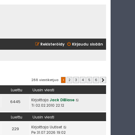
Rekisteröidy
Kirjaudu sisään
288 viestiketjua
1
2
3
4
5
6
Seuraava
Luettu
Uusin viesti
Kirjoittaja
Jack DiBiase
6445
Ti 02.02.2010 22:12
Luettu
Uusin viesti
Kirjoittaja
Uutiset
229
Pe 31.07.2026 19:02