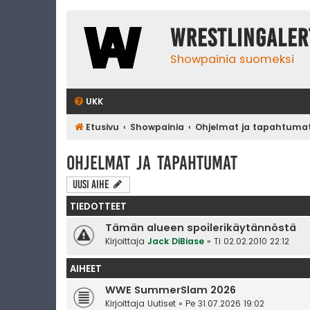
WrestlingAler
Showpainia suomeksi
UKK
Etusivu
Showpainia
Ohjelmat ja tapahtuma
Ohjelmat ja tapahtumat
Uusi Aihe
TIEDOTTEET
Tämän alueen spoilerikäytännöstä
Kirjoittaja
Jack DiBiase
» Ti 02.02.2010 22:12
AIHEET
WWE SummerSlam 2026
Kirjoittaja
Uutiset
» Pe 31.07.2026 19:02