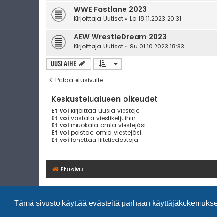
WWE Fastlane 2023
Kirjoittaja
Uutiset
» La 18.11.2023 20:31
AEW WrestleDream 2023
Kirjoittaja
Uutiset
» Su 01.10.2023 18:33
Uusi Aihe
Palaa etusivulle
Keskustelualueen oikeudet
Et voi
kirjoittaa uusia viestejä
Et voi
vastata viestiketjuihin
Et voi
muokata omia viestejäsi
Et voi
poistaa omia viestejäsi
Et voi
lähettää liitetiedostoja
Etusivu
Tämä sivusto käyttää evästeitä parhaan käyttäjäkokemuks