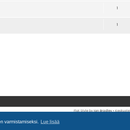
1
1
Flat Style by
Ian Bradley
• Keskuste
en varmistamiseksi.
Lue lisää