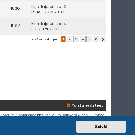
Kirjoittaja
Uutiset
1838
La 18.11.2023 20:32
Kirjoittaja
Uutiset
1882
Su 12.11.2023 08:33
288 viestiketjua
1
2
3
4
5
6
Seuraava
Poista evästeet
lufoorumin ohjelmisto
phpBB
® Forum Software © phpBB Limited
Käännös: phpBB Suomi (lurttinen, harritapio, Pettis)
Selvä!