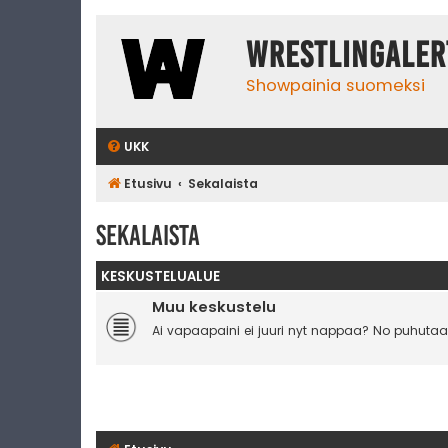
WrestlingAler
Showpainia suomeksi
UKK
Etusivu
Sekalaista
Sekalaista
KESKUSTELUALUE
Muu keskustelu
Ai vapaapaini ei juuri nyt nappaa? No puhutaa