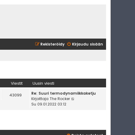
Rekisteröidy
Kirjaudu sisään
Viestit
Uusin viesti
Re: Suuri termodynamiikkaketju
43099
N
Kirjoittaja
The Rocker
ä
Su 09.01.2022 03:12
y
t
ä
u
u