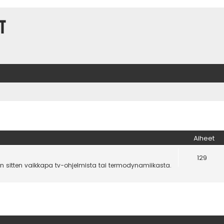
t
Aiheet
129
n sitten vaikkapa tv-ohjelmista tai termodynamiikasta.