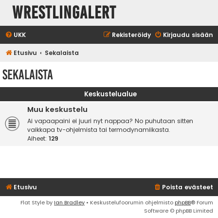
WrestlingAlert
UKK
Rekisteröidy
Kirjaudu sisään
Etusivu
Sekalaista
Sekalaista
Keskustelualue
Muu keskustelu
Ai vapaapaini ei juuri nyt nappaa? No puhutaan sitten
vaikkapa tv-ohjelmista tai termodynamiikasta.
Aiheet:
129
Etusivu
Poista evästeet
Flat Style by
Ian Bradley
• Keskustelufoorumin ohjelmisto
phpBB
® Forum
Software © phpBB Limited