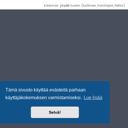
Käännös: phpBB Suomi (lurttinen, harritapio, Pettis)
Tämä sivusto käyttää evästeitä parhaan
käyttäjäkokemuksen varmistamiseksi.
Lue lisää
Selvä!