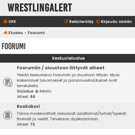
WrestlingAlert
UKK
Rekisteröidy
Kirjaudu sisään
Etusivu
Foorumi
Foorumi
Keskustelualue
Foorumiin / sivustoon liittyvät aiheet
Yleistä keskustelua foorumiin ja sivustoon liittyen. Myös
kaikenlaiset toivomukset ja parannusehdotukset ovat
tervetulleita.
Sisäalue:
Arkisto
Aiheet:
60
Roskakori
Tänne moderaattorit viskaavat asiattomat/turhat/typerät
threadit ja viestit. Tervetuloa dyykkaamaan.
Aiheet:
73