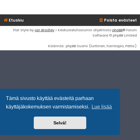
Etusivu
Poista evästeet
Flat Style by
Ian Bradley
• Keskustelufoorumin ohjelmisto
phpBB
® Forum
Software © phpBB Limited
Käännös: phpBB Suomi (lurttinen, harritapio, Pettis)
Tämä sivusto käyttää evästeitä parhaan
käyttäjäkokemuksen varmistamiseksi.
Lue lisää
Selvä!