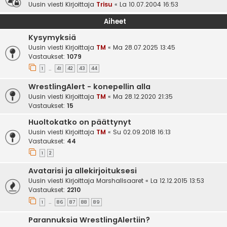
Uusin viesti Kirjoittaja
Trisu
«
La 10.07.2004 16:53
Aiheet
Kysymyksiä
Uusin viesti Kirjoittaja
TM
«
Ma 28.07.2025 13:45
Vastaukset:
1079
1
41
42
43
44
…
WrestlingAlert - konepellin alla
Uusin viesti Kirjoittaja
TM
«
Ma 28.12.2020 21:35
Vastaukset:
15
Huoltokatko on päättynyt
Uusin viesti Kirjoittaja
TM
«
Su 02.09.2018 16:13
Vastaukset:
44
1
2
Avatarisi ja allekirjoituksesi
Uusin viesti Kirjoittaja
Marshallsaaret
«
La 12.12.2015 13:53
Vastaukset:
2210
1
86
87
88
89
…
Parannuksia WrestlingAlertiin?