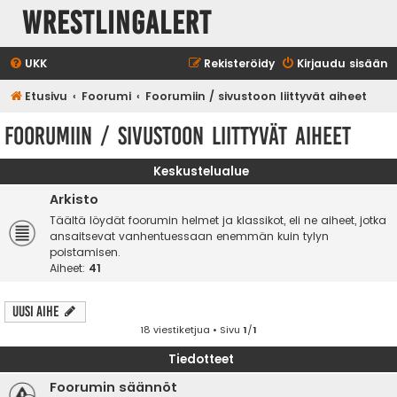
WrestlingAlert
UKK
Rekisteröidy
Kirjaudu sisään
Etusivu
Foorumi
Foorumiin / sivustoon liittyvät aiheet
Foorumiin / sivustoon liittyvät aiheet
Keskustelualue
Arkisto
Täältä löydät foorumin helmet ja klassikot, eli ne aiheet, jotka
ansaitsevat vanhentuessaan enemmän kuin tylyn
poistamisen.
Aiheet:
41
Uusi Aihe
18 viestiketjua • Sivu
1
/
1
Tiedotteet
Foorumin säännöt