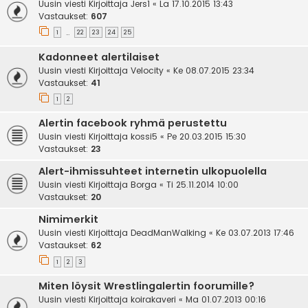
Uusin viesti Kirjoittaja
Jers1
«
La 17.10.2015 13:43
Vastaukset:
607
1
22
23
24
25
…
Kadonneet alertilaiset
Uusin viesti Kirjoittaja
Velocity
«
Ke 08.07.2015 23:34
Vastaukset:
41
1
2
Alertin facebook ryhmä perustettu
Uusin viesti Kirjoittaja
kossi5
«
Pe 20.03.2015 15:30
Vastaukset:
23
Alert-ihmissuhteet internetin ulkopuolella
Uusin viesti Kirjoittaja
Borga
«
Ti 25.11.2014 10:00
Vastaukset:
20
Nimimerkit
Uusin viesti Kirjoittaja
DeadManWalking
«
Ke 03.07.2013 17:46
Vastaukset:
62
1
2
3
Miten löysit Wrestlingalertin foorumille?
Uusin viesti Kirjoittaja
koirakaveri
«
Ma 01.07.2013 00:16