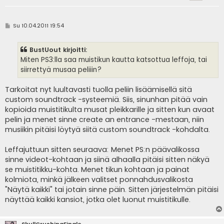
V
Su 10.04.2011 19:54
i
e
s
BustUout kirjoitti:
t
i
Miten PS3:lla saa muistikun kautta katsottua leffoja, tai
siirrettyä musaa peliiin?
Tarkoitat nyt luultavasti tuolla peliin lisäämisellä sitä
custom soundtrack -systeemiä. Siis, sinunhan pitää vain
kopioida muistitikulta musat pleikkarille ja sitten kun avaat
pelin ja menet sinne create an entrance -mestaan, niin
musiikin pitäisi löytyä siitä custom soundtrack -kohdalta.
Leffajuttuun sitten seuraava: Menet PS:n päävalikossa
sinne videot-kohtaan ja siinä alhaalla pitäisi sitten näkyä
se muistitikku-kohta. Menet tikun kohtaan ja painat
kolmiota, minkä jälkeen valitset ponnahdusvalikosta
"Näytä kaikki" tai jotain sinne päin. Sitten järjestelmän pitäisi
näyttää kaikki kansiot, jotka olet luonut muistitikulle.