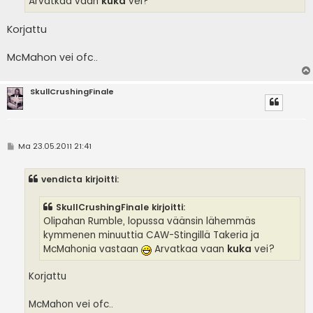
Arvatkaa vaan
kuka
vei?
Korjattu
McMahon vei ofc..
SkullCrushingFinale
V
Ma 23.05.2011 21:41
i
e
s
vendicta kirjoitti:
t
i
SkullCrushingFinale kirjoitti:
Olipahan Rumble, lopussa väänsin lähemmäs
kymmenen minuuttia CAW-Stingillä Takeria ja
McMahonia vastaan
Arvatkaa vaan
kuka
vei?
Korjattu
McMahon vei ofc..