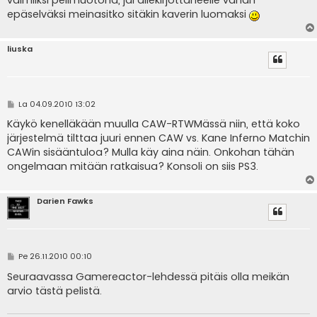
epäselväksi meinasitko sitäkin kaverin luomaksi
liuska
V
La 04.09.2010 13:02
i
e
Käykö kenelläkään muulla CAW-RTWMässä niin, että koko
s
järjestelmä tilttaa juuri ennen CAW vs. Kane Inferno Matchin
t
i
CAWin sisääntuloa? Mulla käy aina näin. Onkohan tähän
ongelmaan mitään ratkaisua? Konsoli on siis PS3.
Darien Fawks
V
Pe 26.11.2010 00:10
i
e
Seuraavassa Gamereactor-lehdessä pitäis olla meikän
s
arvio tästä pelistä.
t
i