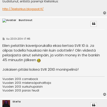
Uudistunut, entistä parempi Kielisirkus:
http://kielisirkus.blogspot.fi/
BustUout
V
Su 23.01.2011 17:46
i
e
Eilen pelattiin kaveriporukalla ekaa kertaa SVR 10:ä. Ja
s
olipas todella hauskaa niin kuin odottelin! Olin viidestä
t
i
pelaajasta ainut selvinpäin, ja voitin money in the bankin
45 minuutin jälkeen
Jokaisen pitäisi kokea SVR 2010 moninpelinä!
Vuoden 2013 comeback
Vuoden 2013 mielensäpahoittaja
Vuoden 2013 surkuhupaisin
Vuoden 2013 paras feudi
Stefa