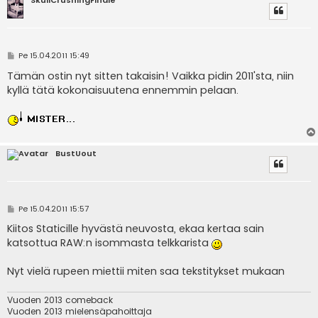
SkullCrushingFinale
V
Pe 15.04.2011 15:49
i
e
Tämän ostin nyt sitten takaisin! Vaikka pidin 2011'sta, niin
s
kyllä tätä kokonaisuutena ennemmin pelaan.
t
i
BustUout
V
Pe 15.04.2011 15:57
i
e
Kiitos Staticille hyvästä neuvosta, ekaa kertaa sain
s
katsottua RAW:n isommasta telkkarista
t
i
Nyt vielä rupeen miettii miten saa tekstitykset mukaan
Vuoden 2013 comeback
Vuoden 2013 mielensäpahoittaja