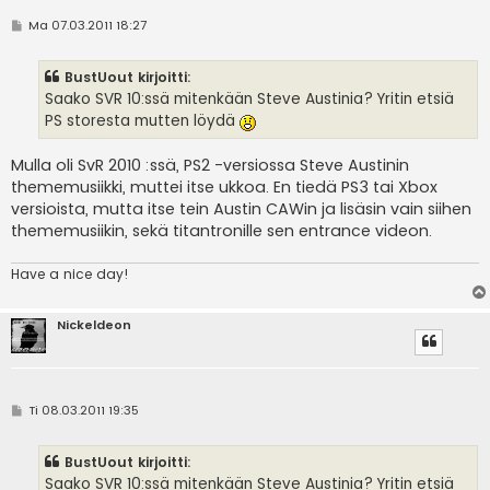
V
Ma 07.03.2011 18:27
i
e
s
BustUout kirjoitti:
t
i
Saako SVR 10:ssä mitenkään Steve Austinia? Yritin etsiä
PS storesta mutten löydä
Mulla oli SvR 2010 :ssä, PS2 -versiossa Steve Austinin
thememusiikki, muttei itse ukkoa. En tiedä PS3 tai Xbox
versioista, mutta itse tein Austin CAWin ja lisäsin vain siihen
thememusiikin, sekä titantronille sen entrance videon.
Have a nice day!
Nickeldeon
V
Ti 08.03.2011 19:35
i
e
s
BustUout kirjoitti:
t
i
Saako SVR 10:ssä mitenkään Steve Austinia? Yritin etsiä