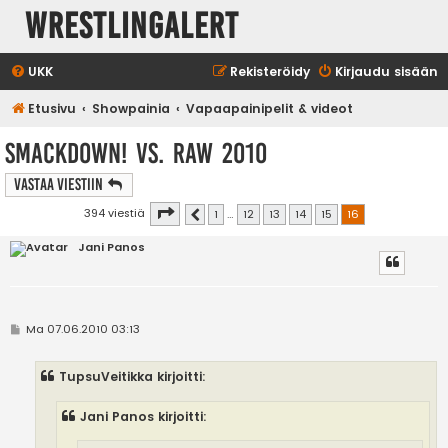
WrestlingAlert
UKK
Rekisteröidy
Kirjaudu sisään
Etusivu
Showpainia
Vapaapainipelit & videot
SmackDown! vs. RAW 2010
Vastaa Viestiin
Sivu
16
/
16
394 viestiä
1
…
12
13
14
15
16
Edellinen
Jani Panos
V
Ma 07.06.2010 03:13
i
e
s
TupsuVeitikka kirjoitti:
t
i
Jani Panos kirjoitti: