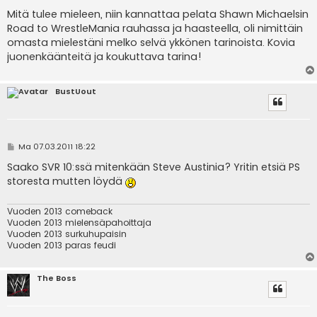
Mitä tulee mieleen, niin kannattaa pelata Shawn Michaelsin
Road to WrestleMania rauhassa ja haasteella, oli nimittäin
omasta mielestäni melko selvä ykkönen tarinoista. Kovia
juonenkäänteitä ja koukuttava tarina!
BustUout
V
Ma 07.03.2011 18:22
i
e
Saako SVR 10:ssä mitenkään Steve Austinia? Yritin etsiä PS
s
storesta mutten löydä
t
i
Vuoden 2013 comeback
Vuoden 2013 mielensäpahoittaja
Vuoden 2013 surkuhupaisin
Vuoden 2013 paras feudi
The Boss