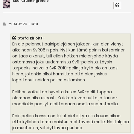
SkullCrushingFinale
V
Pe 04.02.2011 14:31
i
e
s
Stefa kirjoitti:
t
i
En ole pelannut painipelejä sen jälkeen, kun olen vienyt
aikoinaan SvR08:n pois. Nyt kun tämä painin katsominen
on taas alkanut, tuli eilen hetken mielenjohde käydä
ostamassa joku uudemmista SvR-peleistä. Löysin
tarpeeksi halvalla SvR 2010-pelin ja kyllä olo on taas
hieno, jotenkin alkoi harmittaa että olen joskus
lopettanut näiden pelien ostamisen.
Pelihän vaikuttaa hyvältä kuten SvR-pelit tuppaa
olemaan aika useasti. Kaikkea kivaa uutta ja tarina-
moodiakin pääsyt aloittamaan omalla superstaralla.
Painipelien kanssa on tullut vietettyä niin kauan aikaa
että kyllähän tämä maistuu mahtavasti mulle. Nostalgiaa
ja muutenkin, viihdyttävää puuhaa.