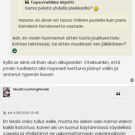
TupsuVeitikka kirjoitti:
Sama pelata yhdellä pleikkarilla?
Haaste on aivan eri tasoa Onlinen puolella kuin paria
kämäistä tietokonetta vastaan.
Aah, en vissiin huomannut sitten tuota joukkueottelu
kohtaa tekstissäsi, tai sitten muokkasit sen jälkikäteen?
Kyllä se siinä oli ihan alun alkujaankin. Otaksuinkin, että
jotain tuollaista olisi nopeasti luettuna jäänyt väliin ja
antanut typerän kuvan.
SkullCrushingFinale
V
Ke 11.08.2010 13:42
i
e
En tiedä onko tullut esille, mutta ite äsken sain nämä videot
s
kaikki katottua. Kaveri siis on luonut käytännössä täydellisiä
t
i
caweja ja yhdistänyt ne uskomattomaan vaivannäköön