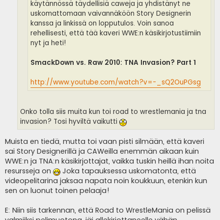
käytännössä täydellisiä caweja ja yhdistänyt ne
uskomattomaan vaivannäköön Story Designerin
kanssa ja linkissä on lopputulos. Voin sanoa
rehellisesti, että tää kaveri WWE:n käsikirjotustiimiin
nyt ja heti!
SmackDown vs. Raw 2010: TNA Invasion? Part 1
http://www.youtube.com/watch?v=-_sQ2OuPGsg
Onko tolla siis muita kun toi road to wrestlemania ja tna
invasion? Tosi hyviltä vaikutti
Muista en tiedä, mutta toi vaan pisti silmään, että kaveri
sai Story Designerillä ja CAWeilla enemmän aikaan kuin
WWE:n ja TNA:n käsikirjottajat, vaikka tuskin heillä ihan noita
resursseja on
Joka tapauksessa uskomatonta, että
videopelitarina jaksaa napata noin koukkuun, etenkin kun
sen on luonut toinen pelaaja!
E: Niin siis tarkennan, että Road to WrestleMania on pelissä
valmiiksi pelimuotona, jäi allekirjottaneelle vähän