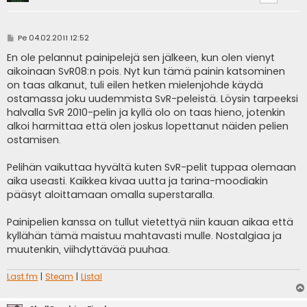
V
Pe 04.02.2011 12:52
i
e
En ole pelannut painipelejä sen jälkeen, kun olen vienyt
s
aikoinaan SvR08:n pois. Nyt kun tämä painin katsominen
t
i
on taas alkanut, tuli eilen hetken mielenjohde käydä
ostamassa joku uudemmista SvR-peleistä. Löysin tarpeeksi
halvalla SvR 2010-pelin ja kyllä olo on taas hieno, jotenkin
alkoi harmittaa että olen joskus lopettanut näiden pelien
ostamisen.
Pelihän vaikuttaa hyvältä kuten SvR-pelit tuppaa olemaan
aika useasti. Kaikkea kivaa uutta ja tarina-moodiakin
pääsyt aloittamaan omalla superstaralla.
Painipelien kanssa on tullut vietettyä niin kauan aikaa että
kyllähän tämä maistuu mahtavasti mulle. Nostalgiaa ja
muutenkin, viihdyttävää puuhaa.
Last.fm
|
Steam
|
Listal