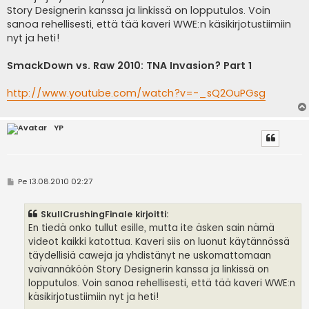
Story Designerin kanssa ja linkissä on lopputulos. Voin
sanoa rehellisesti, että tää kaveri WWE:n käsikirjotustiimiin
nyt ja heti!
SmackDown vs. Raw 2010: TNA Invasion? Part 1
http://www.youtube.com/watch?v=-_sQ2OuPGsg
YP
V
Pe 13.08.2010 02:27
i
e
s
SkullCrushingFinale kirjoitti:
t
i
En tiedä onko tullut esille, mutta ite äsken sain nämä
videot kaikki katottua. Kaveri siis on luonut käytännössä
täydellisiä caweja ja yhdistänyt ne uskomattomaan
vaivannäköön Story Designerin kanssa ja linkissä on
lopputulos. Voin sanoa rehellisesti, että tää kaveri WWE:n
käsikirjotustiimiin nyt ja heti!