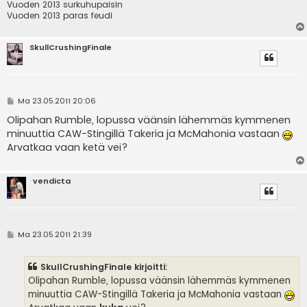
Vuoden 2013 surkuhupaisin
Vuoden 2013 paras feudi
SkullCrushingFinale
V
Ma 23.05.2011 20:06
i
e
Olipahan Rumble, lopussa väänsin lähemmäs kymmenen
s
minuuttia CAW-Stingillä Takeria ja McMahonia vastaan
t
i
Arvatkaa vaan ketä vei?
vendicta
V
Ma 23.05.2011 21:39
i
e
s
SkullCrushingFinale kirjoitti:
t
i
Olipahan Rumble, lopussa väänsin lähemmäs kymmenen
minuuttia CAW-Stingillä Takeria ja McMahonia vastaan