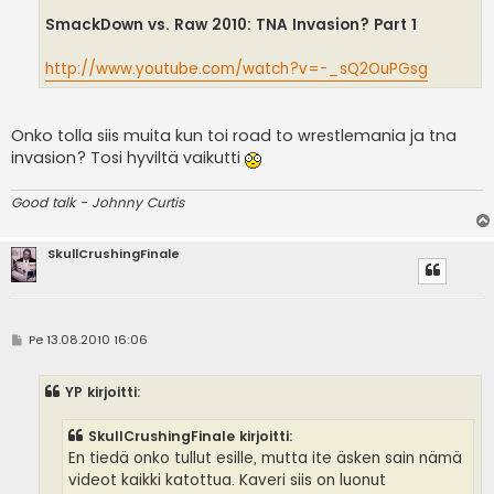
SmackDown vs. Raw 2010: TNA Invasion? Part 1
http://www.youtube.com/watch?v=-_sQ2OuPGsg
Onko tolla siis muita kun toi road to wrestlemania ja tna
invasion? Tosi hyviltä vaikutti
Good talk - Johnny Curtis
SkullCrushingFinale
V
Pe 13.08.2010 16:06
i
e
s
YP kirjoitti:
t
i
SkullCrushingFinale kirjoitti:
En tiedä onko tullut esille, mutta ite äsken sain nämä
videot kaikki katottua. Kaveri siis on luonut