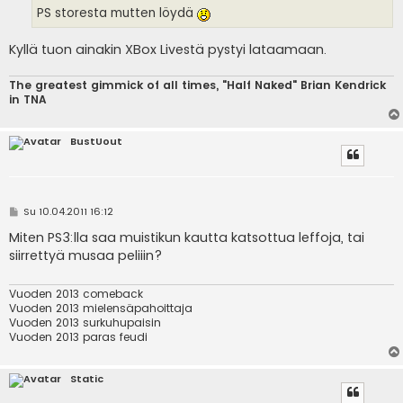
PS storesta mutten löydä
Kyllä tuon ainakin XBox Livestä pystyi lataamaan.
The greatest gimmick of all times, "Half Naked" Brian Kendrick
in TNA
BustUout
V
Su 10.04.2011 16:12
i
e
Miten PS3:lla saa muistikun kautta katsottua leffoja, tai
s
siirrettyä musaa peliiin?
t
i
Vuoden 2013 comeback
Vuoden 2013 mielensäpahoittaja
Vuoden 2013 surkuhupaisin
Vuoden 2013 paras feudi
Static