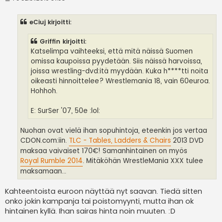
i
e
s
eCiuj kirjoitti:
t
i
Griffin kirjoitti:
Katselimpa vaihteeksi, että mitä näissä Suomen
omissa kaupoissa pyydetään. Siis näissä harvoissa,
joissa wrestling-dvd:itä myydään. Kuka h****tti noita
oikeasti hinnoittelee? Wrestlemania 18, vain 60euroa.
Hohhoh.
E: SurSer '07, 50e :lol:
Nuohan ovat vielä ihan sopuhintoja, eteenkin jos vertaa
CDON.com:iin.
TLC - Tables, Ladders & Chairs
2013 DVD
maksaa vaivaiset 170€! Samanhintainen on myös
Royal Rumble 2014
. Mitäköhän WrestleMania XXX tulee
maksamaan...
Kahteentoista euroon näyttää nyt saavan. Tiedä sitten
onko jokin kampanja tai poistomyynti, mutta ihan ok
hintainen kyllä. Ihan sairas hinta noin muuten. :D