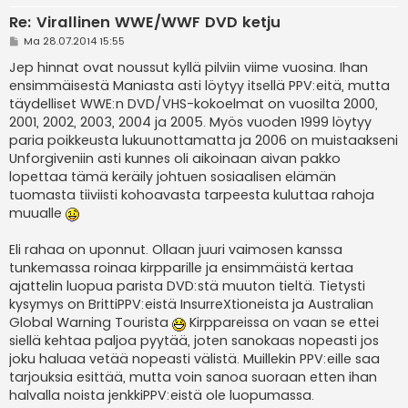
Re: Virallinen WWE/WWF DVD ketju
V
Ma 28.07.2014 15:55
i
e
Jep hinnat ovat noussut kyllä pilviin viime vuosina. Ihan
s
ensimmäisestä Maniasta asti löytyy itsellä PPV:eitä, mutta
t
i
täydelliset WWE:n DVD/VHS-kokoelmat on vuosilta 2000,
2001, 2002, 2003, 2004 ja 2005. Myös vuoden 1999 löytyy
paria poikkeusta lukuunottamatta ja 2006 on muistaakseni
Unforgiveniin asti kunnes oli aikoinaan aivan pakko
lopettaa tämä keräily johtuen sosiaalisen elämän
tuomasta tiiviisti kohoavasta tarpeesta kuluttaa rahoja
muualle
Eli rahaa on uponnut. Ollaan juuri vaimosen kanssa
tunkemassa roinaa kirpparille ja ensimmäistä kertaa
ajattelin luopua parista DVD:stä muuton tieltä. Tietysti
kysymys on BrittiPPV:eistä InsurreXtioneista ja Australian
Global Warning Tourista
Kirppareissa on vaan se ettei
siellä kehtaa paljoa pyytää, joten sanokaas nopeasti jos
joku haluaa vetää nopeasti välistä. Muillekin PPV:eille saa
tarjouksia esittää, mutta voin sanoa suoraan etten ihan
halvalla noista jenkkiPPV:eistä ole luopumassa.