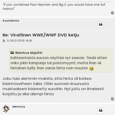
"If you combined Paul Heyman and Big E, you would have one full
haircut"
Kuunlento
Re: Virallinen WWE/WWF DVD ketju
V
Ti 06.01.2015 14:18
i
e
s
Wanhus kirjoitti:
t
i
Kahteentoista euroon näyttää nyt saavan. Tiedä sitten
onko jokin kampanja tai poistomyynti, mutta ihan ok
hintainen kyllä. Ihan sairas hinta noin muuten.
Joku taisi aiemmin mainita, että hinta oli korkea
käännösvirheen takia. Oltiin suoraan kruunusta
muistaakseni käännetty euroihin. Nyt juttu on ilmeisesti
korjattu ja siksi alempi hinta.
Memory