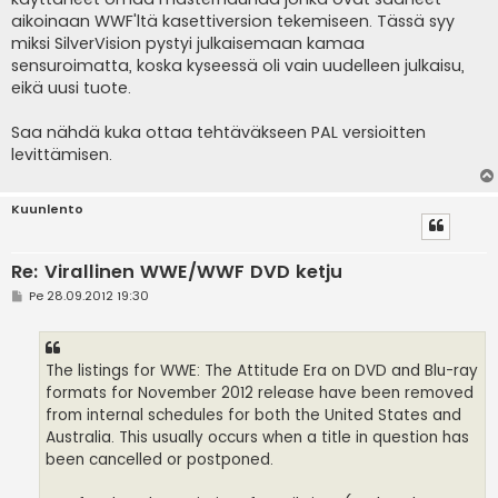
aikoinaan WWF'ltä kasettiversion tekemiseen. Tässä syy
miksi SilverVision pystyi julkaisemaan kamaa
sensuroimatta, koska kyseessä oli vain uudelleen julkaisu,
eikä uusi tuote.
Saa nähdä kuka ottaa tehtäväkseen PAL versioitten
levittämisen.
Kuunlento
Re: Virallinen WWE/WWF DVD ketju
V
Pe 28.09.2012 19:30
i
e
s
t
i
The listings for WWE: The Attitude Era on DVD and Blu-ray
formats for November 2012 release have been removed
from internal schedules for both the United States and
Australia. This usually occurs when a title in question has
been cancelled or postponed.