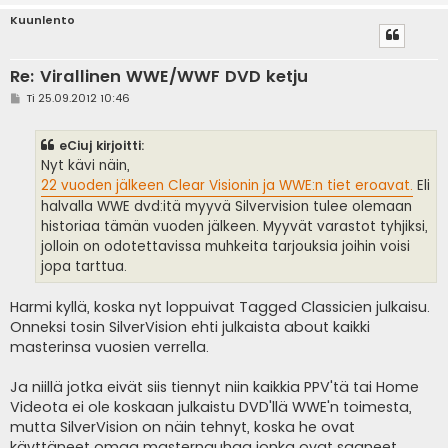
Kuunlento
Re: Virallinen WWE/WWF DVD ketju
V
Ti 25.09.2012 10:46
i
e
s
eCiuj kirjoitti:
t
i
Nyt kävi näin,
22 vuoden jälkeen Clear Visionin ja WWE:n tiet eroavat.
Eli
halvalla WWE dvd:itä myyvä Silvervision tulee olemaan
historiaa tämän vuoden jälkeen. Myyvät varastot tyhjiksi,
jolloin on odotettavissa muhkeita tarjouksia joihin voisi
jopa tarttua.
Harmi kyllä, koska nyt loppuivat Tagged Classicien julkaisu.
Onneksi tosin SilverVision ehti julkaista about kaikki
masterinsa vuosien verrella.
Ja niillä jotka eivät siis tiennyt niin kaikkia PPV'tä tai Home
Videota ei ole koskaan julkaistu DVD'llä WWE'n toimesta,
mutta SilverVision on näin tehnyt, koska he ovat
käyttäneet omaa masternauhaa jonka ovat saaneet