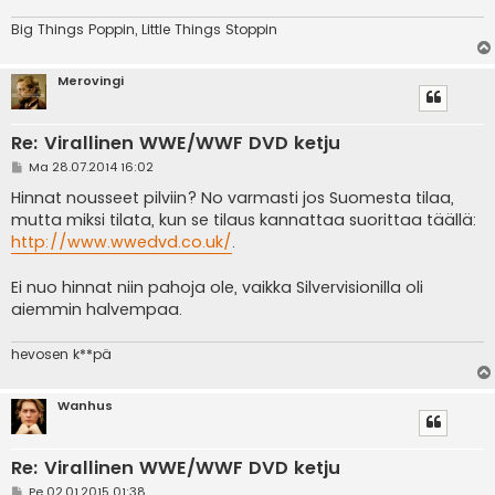
Big Things Poppin, Little Things Stoppin
Merovingi
Re: Virallinen WWE/WWF DVD ketju
V
Ma 28.07.2014 16:02
i
e
Hinnat nousseet pilviin? No varmasti jos Suomesta tilaa,
s
mutta miksi tilata, kun se tilaus kannattaa suorittaa täällä:
t
i
http://www.wwedvd.co.uk/
.
Ei nuo hinnat niin pahoja ole, vaikka Silvervisionilla oli
aiemmin halvempaa.
hevosen k**pä
Wanhus
Re: Virallinen WWE/WWF DVD ketju
V
Pe 02.01.2015 01:38