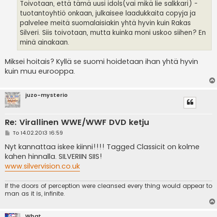
Toivotaan, että tämä uusi idols(vai mikä lie salkkari) -
tuotantoyhtiö onkaan, julkaisee laadukkaita copyja ja
palvelee meitä suomalaisiakin yhtä hyvin kuin Rakas
Silveri. Siis toivotaan, mutta kuinka moni uskoo siihen? En
minä ainakaan.
Miksei hoitais? Kyllä se suomi hoidetaan ihan yhtä hyvin
kuin muu eurooppa.
juzo-mysterio
Re: Virallinen WWE/WWF DVD ketju
V
To 14.02.2013 16:59
i
e
Nyt kannattaa iskee kiinni!!!! Tagged Classicit on kolme
s
kahen hinnalla. SILVERIIN SIIS!
t
i
www.silvervision.co.uk
If the doors of perception were cleansed every thing would appear to
man as it is, infinite.
What