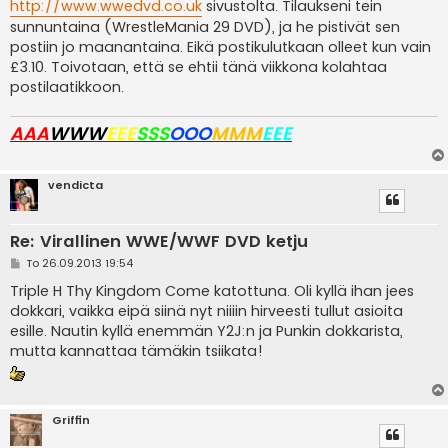
i
http://www.wwedvd.co.uk
sivustolta. Tilaukseni tein
sunnuntaina (WrestleMania 29 DVD), ja he pistivät sen
postiin jo maanantaina. Eikä postikulutkaan olleet kun vain
£3.10. Toivotaan, että se ehtii tänä viikkona kolahtaa
postilaatikkoon.
AAA
WWW
EEE
SSS
OOO
MMM
EEE
vendicta
Re: Virallinen WWE/WWF DVD ketju
V
To 26.09.2013 19:54
i
e
Triple H Thy Kingdom Come katottuna. Oli kyllä ihan jees
s
dokkari, vaikka eipä siinä nyt niiiin hirveesti tullut asioita
t
i
esille. Nautin kyllä enemmän Y2J:n ja Punkin dokkarista,
mutta kannattaa tämäkin tsiikata!
Griffin