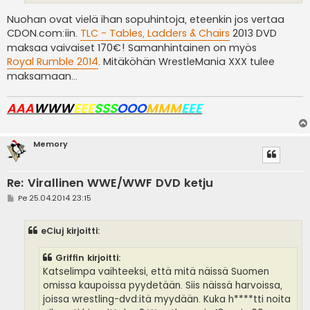
Nuohan ovat vielä ihan sopuhintoja, eteenkin jos vertaa
CDON.com:iin.
TLC - Tables, Ladders & Chairs
2013 DVD
maksaa vaivaiset 170€! Samanhintainen on myös
Royal Rumble 2014
. Mitäköhän WrestleMania XXX tulee
maksamaan...
AAA
WWW
EEE
SSS
OOO
MMM
EEE
Memory
Re: Virallinen WWE/WWF DVD ketju
V
Pe 25.04.2014 23:15
i
e
s
eCiuj kirjoitti:
t
i
Griffin kirjoitti:
Katselimpa vaihteeksi, että mitä näissä Suomen
omissa kaupoissa pyydetään. Siis näissä harvoissa,
joissa wrestling-dvd:itä myydään. Kuka h****tti noita