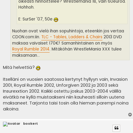
oikeasti hinnoittelee? Wrestlemania 18, vain 60euroa.
Hohhoh.
E: SurSer '07, 50e
Nuohan ovat vielä ihan sopuhintoja, eteenkin jos vertaa
CDON.com:iin.
TLC - Tables, Ladders & Chairs
2013 DVD
maksaa vaivaiset 170€! Samanhintainen on myös
Royal Rumble 2014
. Mitäköhän WrestleMania XXX tulee
maksamaan...
Mitä helvettiä?
Itselläni on vuosien saatossa kertynyt hyllyyn vain, Invasion
2001, Royal Rumble 2002, Unforgiven 2002 ja 2003 sekä
Insurexxtion 2002. Kaikki ostettu joskus 2003-2004 välillä
eivätkä ne kyllä muistaakseni niin kauheasti silloin uutena
maksaneet. Tarjonta taisi tosin olla hieman parempi noina
aikoina.
bookert