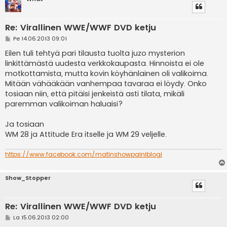
Re: Virallinen WWE/WWF DVD ketju
V
Pe 14.06.2013 09:01
i
e
Eilen tuli tehtyä pari tilausta tuolta juzo mysterion
s
linkittämästä uudesta verkkokaupasta. Hinnoista ei ole
t
i
motkottamista, mutta kovin köyhänlainen oli valikoima.
Mitään vähääkään vanhempaa tavaraa ei löydy. Onko
tosiaan niin, että pitäisi jenkeistä asti tilata, mikäli
paremman valikoiman haluaisi?
Ja tosiaan
WM 28 ja Attitude Era itselle ja WM 29 veljelle.
https://www.facebook.com/matinshowpainiblogi
Show_Stopper
Re: Virallinen WWE/WWF DVD ketju
V
La 15.06.2013 02:00
i