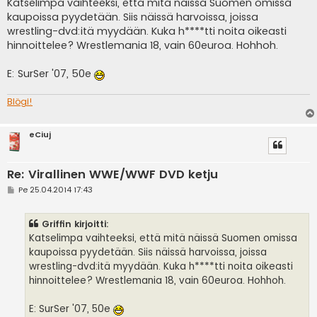
e
Katselimpa vaihteeksi, että mitä näissä Suomen omissa
s
kaupoissa pyydetään. Siis näissä harvoissa, joissa
t
i
wrestling-dvd:itä myydään. Kuka h****tti noita oikeasti
hinnoittelee? Wrestlemania 18, vain 60euroa. Hohhoh.
E: SurSer '07, 50e
Blögi!
eCiuj
Re: Virallinen WWE/WWF DVD ketju
V
Pe 25.04.2014 17:43
i
e
s
Griffin kirjoitti:
t
i
Katselimpa vaihteeksi, että mitä näissä Suomen omissa
kaupoissa pyydetään. Siis näissä harvoissa, joissa
wrestling-dvd:itä myydään. Kuka h****tti noita oikeasti
hinnoittelee? Wrestlemania 18, vain 60euroa. Hohhoh.
E: SurSer '07, 50e