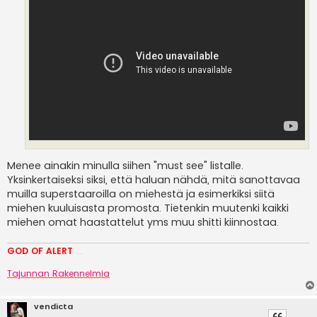
Menee ainakin minulla siihen "must see" listalle.
Yksinkertaiseksi siksi, että haluan nähdä, mitä sanottavaa
muilla superstaaroilla on miehestä ja esimerkiksi siitä
miehen kuuluisasta promosta. Tietenkin muutenki kaikki
miehen omat haastattelut yms muu shitti kiinnostaa.
GOD OF ALERT
Heeelp meee
Tajunnan Rakennelmia
vendicta