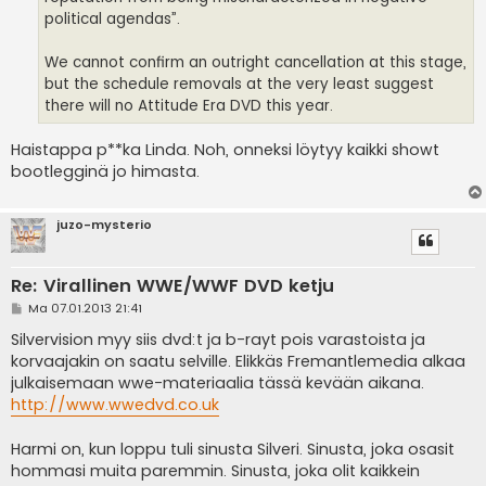
political agendas”.
We cannot confirm an outright cancellation at this stage,
but the schedule removals at the very least suggest
there will no Attitude Era DVD this year.
Haistappa p**ka Linda. Noh, onneksi löytyy kaikki showt
bootlegginä jo himasta.
juzo-mysterio
Re: Virallinen WWE/WWF DVD ketju
V
Ma 07.01.2013 21:41
i
e
Silvervision myy siis dvd:t ja b-rayt pois varastoista ja
s
korvaajakin on saatu selville. Elikkäs Fremantlemedia alkaa
t
i
julkaisemaan wwe-materiaalia tässä kevään aikana.
http://www.wwedvd.co.uk
Harmi on, kun loppu tuli sinusta Silveri. Sinusta, joka osasit
hommasi muita paremmin. Sinusta, joka olit kaikkein