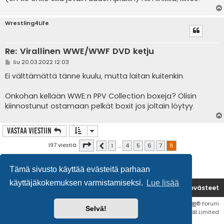
Wrestling4Life
Re: Virallinen WWE/WWF DVD ketju
V
Su 20.03.2022 12:03
i
e
Ei välttämättä tänne kuulu, mutta laitan kuitenkin.
s
t
i
Onkohan kellään WWE:n PPV Collection boxeja? Olisin
kiinnostunut ostamaan pelkät boxit jos joltain löytyy.
Vastaa Viestiin
Sivu
8
/
8
197 viestiä
1
…
4
5
6
7
8
Edellinen
Tämä sivusto käyttää evästeitä parhaan
käyttäjäkokemuksen varmistamiseksi.
Lue lisää
Etusivu
Poista evästeet
Flat Style by
Ian Bradley
• Keskustelufoorumin ohjelmisto
phpBB
® Forum
Selvä!
Software © phpBB Limited