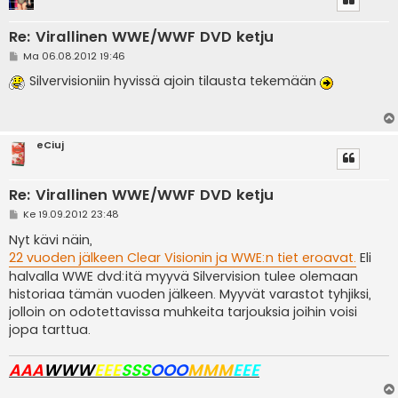
Re: Virallinen WWE/WWF DVD ketju
V
Ma 06.08.2012 19:46
i
e
Silvervisioniin hyvissä ajoin tilausta tekemään
s
t
i
eCiuj
Re: Virallinen WWE/WWF DVD ketju
V
Ke 19.09.2012 23:48
i
e
Nyt kävi näin,
s
22 vuoden jälkeen Clear Visionin ja WWE:n tiet eroavat.
Eli
t
i
halvalla WWE dvd:itä myyvä Silvervision tulee olemaan
historiaa tämän vuoden jälkeen. Myyvät varastot tyhjiksi,
jolloin on odotettavissa muhkeita tarjouksia joihin voisi
jopa tarttua.
AAA
WWW
EEE
SSS
OOO
MMM
EEE