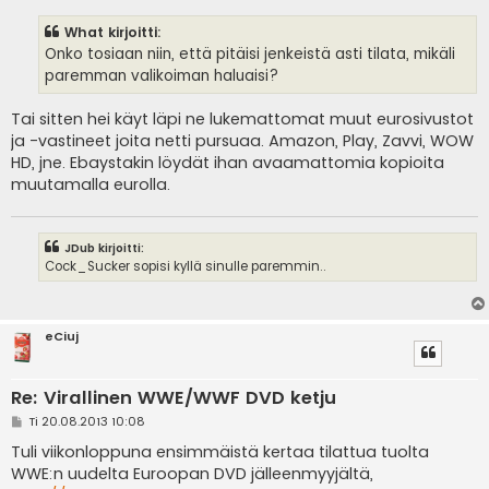
e
s
What kirjoitti:
t
i
Onko tosiaan niin, että pitäisi jenkeistä asti tilata, mikäli
paremman valikoiman haluaisi?
Tai sitten hei käyt läpi ne lukemattomat muut eurosivustot
ja -vastineet joita netti pursuaa. Amazon, Play, Zavvi, WOW
HD, jne. Ebaystakin löydät ihan avaamattomia kopioita
muutamalla eurolla.
JDub kirjoitti:
Cock_Sucker sopisi kyllä sinulle paremmin..
eCiuj
Re: Virallinen WWE/WWF DVD ketju
V
Ti 20.08.2013 10:08
i
e
Tuli viikonloppuna ensimmäistä kertaa tilattua tuolta
s
WWE:n uudelta Euroopan DVD jälleenmyyjältä,
t