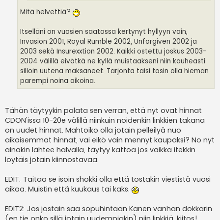
Mitä helvettiä?
Itselläni on vuosien saatossa kertynyt hyllyyn vain,
Invasion 2001, Royal Rumble 2002, Unforgiven 2002 ja
2003 sekä Insurexxtion 2002. Kaikki ostettu joskus 2003-
2004 välillä eivätkä ne kyllä muistaakseni niin kauheasti
silloin uutena maksaneet. Tarjonta taisi tosin olla hieman
parempi noina aikoina.
Tähän täytyykin palata sen verran, että nyt ovat hinnat
CDON'issa 10-20e välillä niinkuin noidenkin linkkien takana
on uudet hinnat. Mahtoiko olla jotain pelleilyä nuo
aikaisemmat hinnat, vai eikö vain mennyt kaupaksi? No nyt
ainakin lähtee halvalla, täytyy kattoa jos vaikka itekkin
löytäis jotain kiinnostavaa.
EDIT: Taitaa se isoin shokki olla että tostakin viestistä vuosi
aikaa. Muistin että kuukaus tai kaks.
EDIT2: Jos jostain saa sopuhintaan Kanen vanhan dokkarin
(en tie onko sillä jotain uudempiakin) niin linkkiä, kiitos!