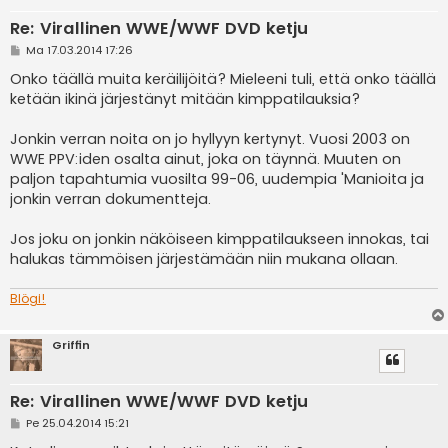
Re: Virallinen WWE/WWF DVD ketju
V
Ma 17.03.2014 17:26
i
e
Onko täällä muita keräilijöitä? Mieleeni tuli, että onko täällä
s
ketään ikinä järjestänyt mitään kimppatilauksia?
t
i
Jonkin verran noita on jo hyllyyn kertynyt. Vuosi 2003 on
WWE PPV:iden osalta ainut, joka on täynnä. Muuten on
paljon tapahtumia vuosilta 99-06, uudempia 'Manioita ja
jonkin verran dokumentteja.
Jos joku on jonkin näköiseen kimppatilaukseen innokas, tai
halukas tämmöisen järjestämään niin mukana ollaan.
Blögi!
Griffin
Re: Virallinen WWE/WWF DVD ketju
V
Pe 25.04.2014 15:21
i