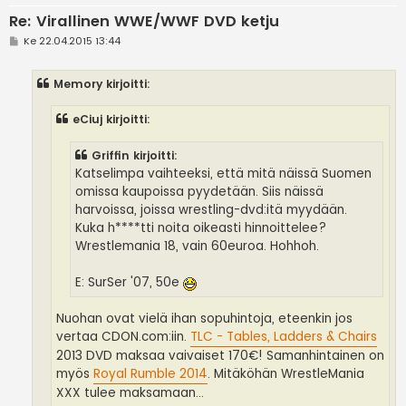
Re: Virallinen WWE/WWF DVD ketju
V
Ke 22.04.2015 13:44
i
e
s
Memory kirjoitti:
t
i
eCiuj kirjoitti:
Griffin kirjoitti:
Katselimpa vaihteeksi, että mitä näissä Suomen
omissa kaupoissa pyydetään. Siis näissä
harvoissa, joissa wrestling-dvd:itä myydään.
Kuka h****tti noita oikeasti hinnoittelee?
Wrestlemania 18, vain 60euroa. Hohhoh.
E: SurSer '07, 50e
Nuohan ovat vielä ihan sopuhintoja, eteenkin jos
vertaa CDON.com:iin.
TLC - Tables, Ladders & Chairs
2013 DVD maksaa vaivaiset 170€! Samanhintainen on
myös
Royal Rumble 2014
. Mitäköhän WrestleMania
XXX tulee maksamaan...