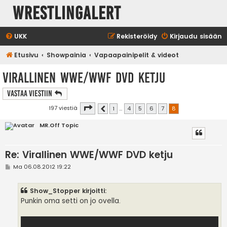
WrestlingAlert
UKK
Rekisteröidy
Kirjaudu sisään
Etusivu
Showpainia
Vapaapainipelit & videot
Virallinen WWE/WWF DVD ketju
Vastaa Viestiin
Sivu
8
/
8
197 viestiä
1
…
4
5
6
7
8
Edellinen
MR.Off Topic
Re: Virallinen WWE/WWF DVD ketju
V
Ma 06.08.2012 19:22
i
e
s
Show_Stopper kirjoitti:
t
i
Punkin oma setti on jo ovella.