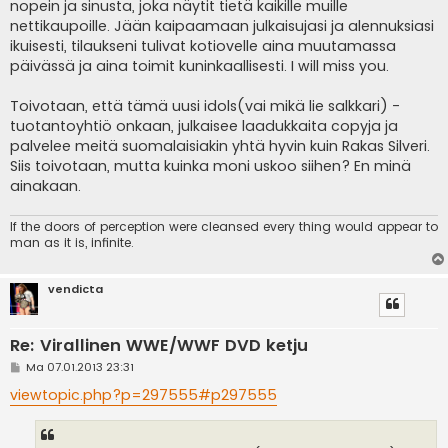
nopein ja sinusta, joka näytit tietä kaikille muille
nettikaupoille. Jään kaipaamaan julkaisujasi ja alennuksiasi
ikuisesti, tilaukseni tulivat kotiovelle aina muutamassa
päivässä ja aina toimit kuninkaallisesti. I will miss you.
Toivotaan, että tämä uusi idols(vai mikä lie salkkari) -
tuotantoyhtiö onkaan, julkaisee laadukkaita copyja ja
palvelee meitä suomalaisiakin yhtä hyvin kuin Rakas Silveri.
Siis toivotaan, mutta kuinka moni uskoo siihen? En minä
ainakaan.
If the doors of perception were cleansed every thing would appear to
man as it is, infinite.
vendicta
Re: Virallinen WWE/WWF DVD ketju
V
Ma 07.01.2013 23:31
i
e
viewtopic.php?p=297555#p297555
s
t
i