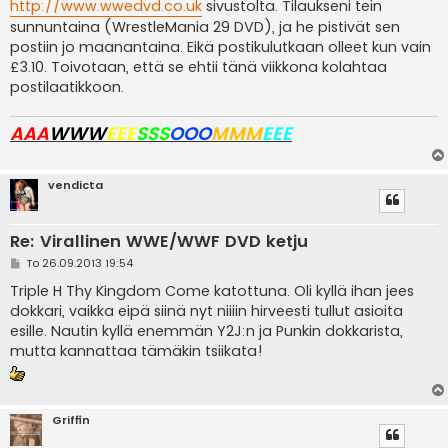
i
http://www.wwedvd.co.uk
sivustolta. Tilaukseni tein
sunnuntaina (WrestleMania 29 DVD), ja he pistivät sen
postiin jo maanantaina. Eikä postikulutkaan olleet kun vain
£3.10. Toivotaan, että se ehtii tänä viikkona kolahtaa
postilaatikkoon.
AAA
WWW
EEE
SSS
OOO
MMM
EEE
vendicta
Re: Virallinen WWE/WWF DVD ketju
V
To 26.09.2013 19:54
i
e
Triple H Thy Kingdom Come katottuna. Oli kyllä ihan jees
s
dokkari, vaikka eipä siinä nyt niiiin hirveesti tullut asioita
t
i
esille. Nautin kyllä enemmän Y2J:n ja Punkin dokkarista,
mutta kannattaa tämäkin tsiikata!
Griffin