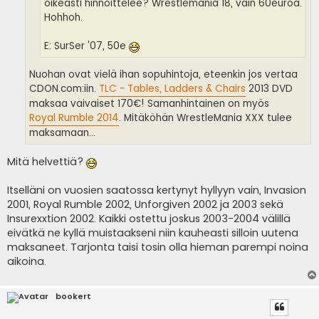
oikeasti hinnoittelee? Wrestlemania 18, vain 60euroa.
Hohhoh.
E: SurSer '07, 50e
Nuohan ovat vielä ihan sopuhintoja, eteenkin jos vertaa
CDON.com:iin.
TLC - Tables, Ladders & Chairs
2013 DVD
maksaa vaivaiset 170€! Samanhintainen on myös
Royal Rumble 2014
. Mitäköhän WrestleMania XXX tulee
maksamaan...
Mitä helvettiä?
Itselläni on vuosien saatossa kertynyt hyllyyn vain, Invasion
2001, Royal Rumble 2002, Unforgiven 2002 ja 2003 sekä
Insurexxtion 2002. Kaikki ostettu joskus 2003-2004 välillä
eivätkä ne kyllä muistaakseni niin kauheasti silloin uutena
maksaneet. Tarjonta taisi tosin olla hieman parempi noina
aikoina.
bookert