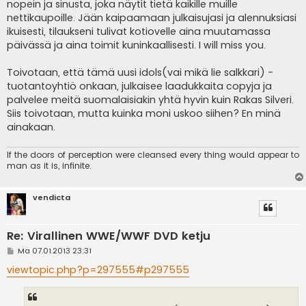
nopein ja sinusta, joka näytit tietä kaikille muille
nettikaupoille. Jään kaipaamaan julkaisujasi ja alennuksiasi
ikuisesti, tilaukseni tulivat kotiovelle aina muutamassa
päivässä ja aina toimit kuninkaallisesti. I will miss you.
Toivotaan, että tämä uusi idols(vai mikä lie salkkari) -
tuotantoyhtiö onkaan, julkaisee laadukkaita copyja ja
palvelee meitä suomalaisiakin yhtä hyvin kuin Rakas Silveri.
Siis toivotaan, mutta kuinka moni uskoo siihen? En minä
ainakaan.
If the doors of perception were cleansed every thing would appear to
man as it is, infinite.
vendicta
Re: Virallinen WWE/WWF DVD ketju
V
Ma 07.01.2013 23:31
i
e
viewtopic.php?p=297555#p297555
s
t
i