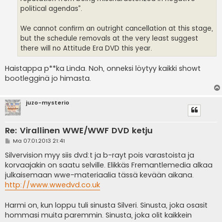
political agendas”.
We cannot confirm an outright cancellation at this stage,
but the schedule removals at the very least suggest
there will no Attitude Era DVD this year.
Haistappa p**ka Linda. Noh, onneksi löytyy kaikki showt
bootlegginä jo himasta.
juzo-mysterio
Re: Virallinen WWE/WWF DVD ketju
V
Ma 07.01.2013 21:41
i
e
Silvervision myy siis dvd:t ja b-rayt pois varastoista ja
s
korvaajakin on saatu selville. Elikkäs Fremantlemedia alkaa
t
i
julkaisemaan wwe-materiaalia tässä kevään aikana.
http://www.wwedvd.co.uk
Harmi on, kun loppu tuli sinusta Silveri. Sinusta, joka osasit
hommasi muita paremmin. Sinusta, joka olit kaikkein