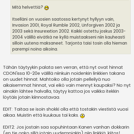
Mitä helvettiä?
Itselläni on vuosien saatossa kertynyt hyllyyn vain,
Invasion 2001, Royal Rumble 2002, Unforgiven 2002 ja
2003 sekä Insurexxtion 2002. Kaikki ostettu joskus 2003-
2004 välillä eivätkä ne kyllä muistaakseni niin kauheasti
silloin uutena maksaneet. Tarjonta taisi tosin olla hieman
parempi noina aikoina.
Tähän täytyykin palata sen verran, että nyt ovat hinnat
CDON'issa 10-20e välillä niinkuin noidenkin linkkien takana
on uudet hinnat. Mahtoiko olla jotain pelleilyä nuo
aikaisemmat hinnat, vai eikö vain mennyt kaupaksi? No nyt
ainakin lähtee halvalla, täytyy kattoa jos vaikka itekkin
löytäis jotain kiinnostavaa.
EDIT: Taitaa se isoin shokki olla että tostakin viestistä vuosi
aikaa. Muistin että kuukaus tai kaks.
EDIT2: Jos jostain saa sopuhintaan Kanen vanhan dokkarin
(en tie onko sillä jotain uudempiakin) niin linkkiä, kiitos!