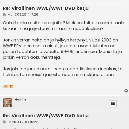
Re: Virallinen WWE/WWF DVD ketju
V
Ma 17.03.2014 17:26
i
e
Onko täällä muita keräilijöitä? Mieleeni tuli, että onko täällä
s
ketään ikinä järjestänyt mitään kimppatilauksia?
t
i
Jonkin verran noita on jo hyllyyn kertynyt. Vuosi 2003 on
WWE PPV:iden osalta ainut, joka on täynnä. Muuten on
paljon tapahtumia vuosilta 99-06, uudempia 'Manioita ja
jonkin verran dokumentteja.
Jos joku on jonkin näköiseen kimppatilaukseen innokas, tai
halukas tämmöisen järjestämään niin mukana ollaan.
Blögi!
Griffin
Re: Virallinen WWE/WWF DVD ketju
V
Pe 25.04.2014 15:21
i