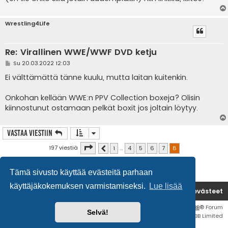
Wrestling4Life
Re: Virallinen WWE/WWF DVD ketju
V
Su 20.03.2022 12:03
i
e
Ei välttämättä tänne kuulu, mutta laitan kuitenkin.
s
t
i
Onkohan kellään WWE:n PPV Collection boxeja? Olisin
kiinnostunut ostamaan pelkät boxit jos joltain löytyy.
Vastaa Viestiin
Sivu
8
/
8
197 viestiä
1
…
4
5
6
7
8
Edellinen
Tämä sivusto käyttää evästeitä parhaan
käyttäjäkokemuksen varmistamiseksi.
Lue lisää
Etusivu
Poista evästeet
Flat Style by
Ian Bradley
• Keskustelufoorumin ohjelmisto
phpBB
® Forum
Selvä!
Software © phpBB Limited