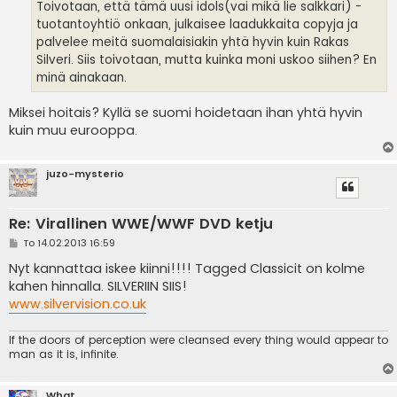
Toivotaan, että tämä uusi idols(vai mikä lie salkkari) -
tuotantoyhtiö onkaan, julkaisee laadukkaita copyja ja
palvelee meitä suomalaisiakin yhtä hyvin kuin Rakas
Silveri. Siis toivotaan, mutta kuinka moni uskoo siihen? En
minä ainakaan.
Miksei hoitais? Kyllä se suomi hoidetaan ihan yhtä hyvin
kuin muu eurooppa.
juzo-mysterio
Re: Virallinen WWE/WWF DVD ketju
V
To 14.02.2013 16:59
i
e
Nyt kannattaa iskee kiinni!!!! Tagged Classicit on kolme
s
kahen hinnalla. SILVERIIN SIIS!
t
i
www.silvervision.co.uk
If the doors of perception were cleansed every thing would appear to
man as it is, infinite.
What