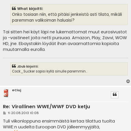
e
s
What kirjoitti:
t
i
Onko tosiaan niin, että pitäisi jenkeistä asti tilata, mikäli
paremman valikoiman haluaisi?
Tai sitten hei käyt läpi ne lukemattomat muut eurosivustot
ja -vastineet joita netti pursuaa. Amazon, Play, Zavvi, WOW
HD, jne. Ebaystakin löydät ihan avaamattomia kopioita
muutamalla eurolla.
JDub kirjoitti:
Cock_Sucker sopisi kyllä sinulle paremmin..
eCiuj
Re: Virallinen WWE/WWF DVD ketju
V
Ti 20.08.2013 10:08
i
e
Tuli viikonloppuna ensimmäistä kertaa tilattua tuolta
s
WWE:n uudelta Euroopan DVD jälleenmyyjältä,
t