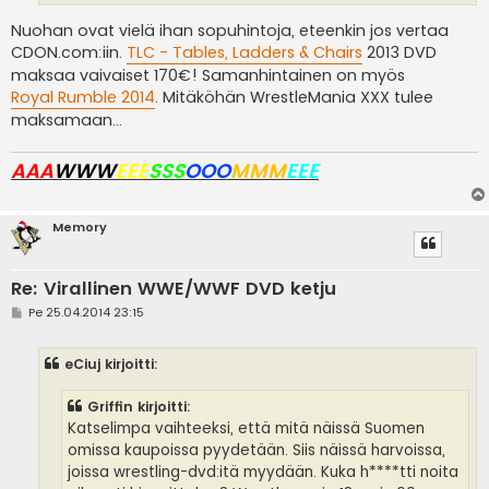
Nuohan ovat vielä ihan sopuhintoja, eteenkin jos vertaa
CDON.com:iin.
TLC - Tables, Ladders & Chairs
2013 DVD
maksaa vaivaiset 170€! Samanhintainen on myös
Royal Rumble 2014
. Mitäköhän WrestleMania XXX tulee
maksamaan...
AAA
WWW
EEE
SSS
OOO
MMM
EEE
Memory
Re: Virallinen WWE/WWF DVD ketju
V
Pe 25.04.2014 23:15
i
e
s
eCiuj kirjoitti:
t
i
Griffin kirjoitti:
Katselimpa vaihteeksi, että mitä näissä Suomen
omissa kaupoissa pyydetään. Siis näissä harvoissa,
joissa wrestling-dvd:itä myydään. Kuka h****tti noita