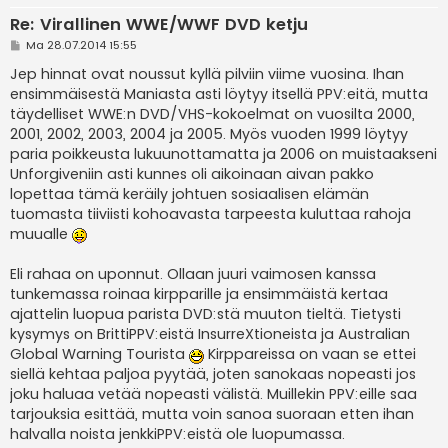
Re: Virallinen WWE/WWF DVD ketju
V
Ma 28.07.2014 15:55
i
e
Jep hinnat ovat noussut kyllä pilviin viime vuosina. Ihan
s
ensimmäisestä Maniasta asti löytyy itsellä PPV:eitä, mutta
t
i
täydelliset WWE:n DVD/VHS-kokoelmat on vuosilta 2000,
2001, 2002, 2003, 2004 ja 2005. Myös vuoden 1999 löytyy
paria poikkeusta lukuunottamatta ja 2006 on muistaakseni
Unforgiveniin asti kunnes oli aikoinaan aivan pakko
lopettaa tämä keräily johtuen sosiaalisen elämän
tuomasta tiiviisti kohoavasta tarpeesta kuluttaa rahoja
muualle
Eli rahaa on uponnut. Ollaan juuri vaimosen kanssa
tunkemassa roinaa kirpparille ja ensimmäistä kertaa
ajattelin luopua parista DVD:stä muuton tieltä. Tietysti
kysymys on BrittiPPV:eistä InsurreXtioneista ja Australian
Global Warning Tourista
Kirppareissa on vaan se ettei
siellä kehtaa paljoa pyytää, joten sanokaas nopeasti jos
joku haluaa vetää nopeasti välistä. Muillekin PPV:eille saa
tarjouksia esittää, mutta voin sanoa suoraan etten ihan
halvalla noista jenkkiPPV:eistä ole luopumassa.