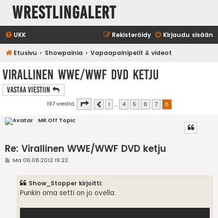
WrestlingAlert
UKK
Rekisteröidy
Kirjaudu sisään
Etusivu
Showpainia
Vapaapainipelit & videot
Virallinen WWE/WWF DVD ketju
Vastaa Viestiin
Sivu
8
/
8
197 viestiä
1
…
4
5
6
7
8
Edellinen
MR.Off Topic
Re: Virallinen WWE/WWF DVD ketju
V
Ma 06.08.2012 19:22
i
e
s
Show_Stopper kirjoitti:
t
i
Punkin oma setti on jo ovella.