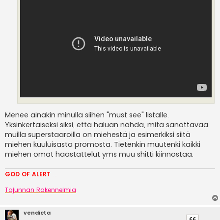
Menee ainakin minulla siihen "must see" listalle.
Yksinkertaiseksi siksi, että haluan nähdä, mitä sanottavaa
muilla superstaaroilla on miehestä ja esimerkiksi siitä
miehen kuuluisasta promosta. Tietenkin muutenki kaikki
miehen omat haastattelut yms muu shitti kiinnostaa.
GOD OF ALERT
Heeelp meee
Tajunnan Rakennelmia
vendicta