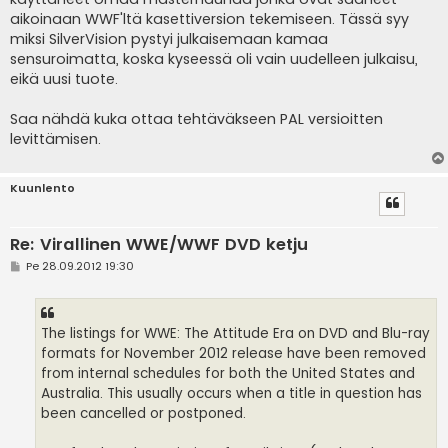
aikoinaan WWF'ltä kasettiversion tekemiseen. Tässä syy
miksi SilverVision pystyi julkaisemaan kamaa
sensuroimatta, koska kyseessä oli vain uudelleen julkaisu,
eikä uusi tuote.
Saa nähdä kuka ottaa tehtäväkseen PAL versioitten
levittämisen.
Kuunlento
Re: Virallinen WWE/WWF DVD ketju
V
Pe 28.09.2012 19:30
i
e
s
t
i
The listings for WWE: The Attitude Era on DVD and Blu-ray
formats for November 2012 release have been removed
from internal schedules for both the United States and
Australia. This usually occurs when a title in question has
been cancelled or postponed.