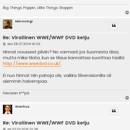
Big Things Poppin, Little Things Stoppin
Merovingi
Re: Virallinen WWE/WWF DVD ketju
V
Ma 28.07.2014 16:02
i
e
Hinnat nousseet pilviin? No varmasti jos Suomesta tilaa,
s
mutta miksi tilata, kun se tilaus kannattaa suorittaa täällä:
t
i
http://www.wwedvd.co.uk/
.
Ei nuo hinnat niin pahoja ole, vaikka Silvervisionilla oli
aiemmin halvempaa.
hevosen k**pä
Wanhus
Re: Virallinen WWE/WWF DVD ketju
V
Pe 02.01.2015 01:38