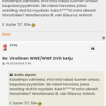
e
Katselimpa vaihteeksi, että mitä näissä Suomen omissa
s
kaupoissa pyydetään. Siis näissä harvoissa, joissa
t
i
wrestling-dvd:itä myydään. Kuka h****tti noita oikeasti
hinnoittelee? Wrestlemania 18, vain 60euroa. Hohhoh.
E: SurSer '07, 50e
Blögi!
eCiuj
Re: Virallinen WWE/WWF DVD ketju
V
Pe 25.04.2014 17:43
i
e
s
Griffin kirjoitti:
t
i
Katselimpa vaihteeksi, että mitä näissä Suomen omissa
kaupoissa pyydetään. Siis näissä harvoissa, joissa
wrestling-dvd:itä myydään. Kuka h****tti noita oikeasti
hinnoittelee? Wrestlemania 18, vain 60euroa. Hohhoh.
E: SurSer '07, 50e