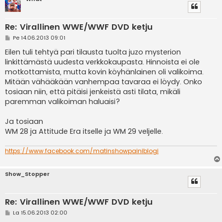
Re: Virallinen WWE/WWF DVD ketju
V
Pe 14.06.2013 09:01
i
e
Eilen tuli tehtyä pari tilausta tuolta juzo mysterion
s
linkittämästä uudesta verkkokaupasta. Hinnoista ei ole
t
i
motkottamista, mutta kovin köyhänlainen oli valikoima.
Mitään vähääkään vanhempaa tavaraa ei löydy. Onko
tosiaan niin, että pitäisi jenkeistä asti tilata, mikäli
paremman valikoiman haluaisi?
Ja tosiaan
WM 28 ja Attitude Era itselle ja WM 29 veljelle.
https://www.facebook.com/matinshowpainiblogi
Show_Stopper
Re: Virallinen WWE/WWF DVD ketju
V
La 15.06.2013 02:00
i