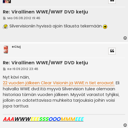
Re: Virallinen WWE/WWF DVD ketju
V
Ma 06.08.2012 19:46
i
e
Silvervisioniin hyvissä ajoin tilausta tekemään
s
t
i
eCiuj
Re: Virallinen WWE/WWF DVD ketju
V
Ke 19.09.2012 23:48
i
e
Nyt kävi näin,
s
22 vuoden jälkeen Clear Visionin ja WWE:n tiet eroavat.
Eli
t
i
halvalla WWE dvd:itä myyvä Silvervision tulee olemaan
historiaa tämän vuoden jälkeen. Myyvät varastot tyhjiksi,
jolloin on odotettavissa muhkeita tarjouksia joihin voisi
jopa tarttua.
AAA
WWW
EEE
SSS
OOO
MMM
EEE