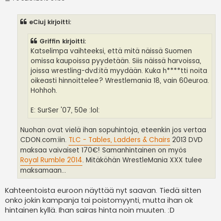
i
e
s
eCiuj kirjoitti:
t
i
Griffin kirjoitti:
Katselimpa vaihteeksi, että mitä näissä Suomen
omissa kaupoissa pyydetään. Siis näissä harvoissa,
joissa wrestling-dvd:itä myydään. Kuka h****tti noita
oikeasti hinnoittelee? Wrestlemania 18, vain 60euroa.
Hohhoh.
E: SurSer '07, 50e :lol:
Nuohan ovat vielä ihan sopuhintoja, eteenkin jos vertaa
CDON.com:iin.
TLC - Tables, Ladders & Chairs
2013 DVD
maksaa vaivaiset 170€! Samanhintainen on myös
Royal Rumble 2014
. Mitäköhän WrestleMania XXX tulee
maksamaan...
Kahteentoista euroon näyttää nyt saavan. Tiedä sitten
onko jokin kampanja tai poistomyynti, mutta ihan ok
hintainen kyllä. Ihan sairas hinta noin muuten. :D