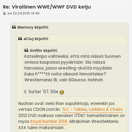
Re: Virallinen WWE/WWF DVD ketju
V
Ke 22.04.2015 13:44
i
e
s
Memory kirjoitti:
t
i
eCiuj kirjoitti:
Griffin kirjoitti:
Katselimpa vaihteeksi, että mitä näissä Suomen
omissa kaupoissa pyydetään. Siis näissä
harvoissa, joissa wrestling-dvd:itä myydään.
Kuka h****tti noita oikeasti hinnoittelee?
Wrestlemania 18, vain 60euroa. Hohhoh.
E: SurSer '07, 50e
Nuohan ovat vielä ihan sopuhintoja, eteenkin jos
vertaa CDON.com:iin.
TLC - Tables, Ladders & Chairs
2013 DVD maksaa vaivaiset 170€! Samanhintainen on
myös
Royal Rumble 2014
. Mitäköhän WrestleMania
XXX tulee maksamaan...