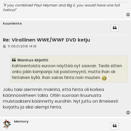
"If you combined Paul Heyman and Big E, you would have one full
haircut"
Kuunlento
Re: Virallinen WWE/WWF DVD ketju
V
Ti 06.01.2015 14:18
i
e
s
Wanhus kirjoitti:
t
i
Kahteentoista euroon näyttää nyt saavan. Tiedä sitten
onko jokin kampanja tai poistomyynti, mutta ihan ok
hintainen kyllä. Ihan sairas hinta noin muuten.
Joku taisi aiemmin mainita, että hinta oli korkea
käännösvirheen takia. Oltiin suoraan kruunusta
muistaakseni käännetty euroihin. Nyt juttu on ilmeisesti
korjattu ja siksi alempi hinta.
Memory