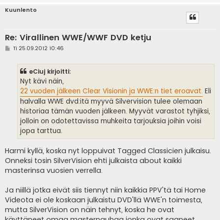
Kuunlento
Re: Virallinen WWE/WWF DVD ketju
V
Ti 25.09.2012 10:46
i
e
s
eCiuj kirjoitti:
t
i
Nyt kävi näin,
22 vuoden jälkeen Clear Visionin ja WWE:n tiet eroavat.
Eli
halvalla WWE dvd:itä myyvä Silvervision tulee olemaan
historiaa tämän vuoden jälkeen. Myyvät varastot tyhjiksi,
jolloin on odotettavissa muhkeita tarjouksia joihin voisi
jopa tarttua.
Harmi kyllä, koska nyt loppuivat Tagged Classicien julkaisu.
Onneksi tosin SilverVision ehti julkaista about kaikki
masterinsa vuosien verrella.
Ja niillä jotka eivät siis tiennyt niin kaikkia PPV'tä tai Home
Videota ei ole koskaan julkaistu DVD'llä WWE'n toimesta,
mutta SilverVision on näin tehnyt, koska he ovat
käyttäneet omaa masternauhaa jonka ovat saaneet