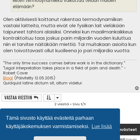
Miten termodynamiikka vaikuttaa teidän muiden
elämään?
Olen aktiivisesti koittanut rakentaa termodynamiikan
vastaisi laitteita, mutta eivät ole fysiikan lait vieläkään
taipuneet tahtoni alaisiksi. Onneksi kun maailmankaikkeus
kontraktoituu taas joskus parin miljardin vuoden kuluttua
niin ei tarvitse näitäkään miettiä. Tai muitakaan asioita kun
olen toivottavasti ollut kuolleena jo pari miljardia vuotta.
"The only time success comes before work is in the dictionary."
"Legal interpretation takes place in a field of pain and death." -
Robert Cover
Blogi
(Päivitetty 12.05.2015)
Quidquid latine dictum sit, altum videtur.
Vastaa Viestiin
2 viestiä • Sivu
1
/
1
Tämä sivusto käyttää evästeitä parhaan
käyttäjäkokemuksen varmistamiseksi.
Lue lisää
Etusivu
Poista evästeet
Flat Style by
Ian Bradley
• Keskustelufoorumin ohjelmisto
phpBB
® Forum