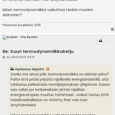
Miten termodynamiikka vaikuttaa teidän muiden
elämään?
Palannut kuolleista 2015
The Rocker
Re: Suuri termodynamiikkaketju
V
Su 09.01.2022 03:12
i
e
s
Hyrkanos
kirjoitti:
t
i
Oonks mä ainoa jolle termodynamiikka on elämän piina?
Paitsi että pitää pärjätä rajallisella energiamäärällä, sitä
tuhlautuu pelkästään normijärjestyksen ylläpitoon. Kaaos
saa vallan jos hetkeksikään siirtää rajallisia
energiavarojaan muuhun toimintaan. Joskus tuntuu että
maailmankaikkeus on viritetty ihan vain mun
ärsyttämiseksi.