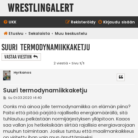
WrestlingAlert
UKK
Rekisteröidy
Kirjaudu sisään
Etusivu
Sekalaista
Muu keskustelu
Suuri termodynamiikkaketju
Vastaa Viestiin
2 viestiä • Sivu
1
/
1
Hyrkanos
Suuri termodynamiikkaketju
V
Su 01.03.2020 14:40
i
e
Oonks mä ainoa jolle termodynamiikka on elämän piina?
s
Paitsi että pitää pärjätä rajallisella energiamäärällä, sitä
t
i
tuhlautuu pelkästään normijärjestyksen ylläpitoon. Kaaos
saa vallan jos hetkeksikään siirtää rajallisia energiavarojaan
muuhun toimintaan. Joskus tuntuu että maailmankaikkeus
on viritetty ihan vain mun ärsyttämiseksi.