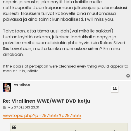
nopein ja sinusta, joka näytit tietä kaikille muille
nettikaupoille. Jään kaipaamaan julkaisujasi ja alennuksiasi
ikuisesti, tilaukseni tulivat kotiovelle aina muutamassa
päivässä ja aina toimit kuninkaallisesti. I will miss you.
Toivotaan, että tämä uusi idols(vai mikä lie salkkari) -
tuotantoyhtiö onkaan, julkaisee laadukkaita copyja ja
palvelee meitä suomalaisiakin yhtä hyvin kuin Rakas Silveri.
Siis toivotaan, mutta kuinka moni uskoo siihen? En minä
ainakaan.
If the doors of perception were cleansed every thing would appear to
man as it is, infinite.
vendicta
Re: Virallinen WWE/WWF DVD ketju
V
Ma 07.01.2013 23:31
i
e
viewtopic.php?p=297555#p297555
s
t
i