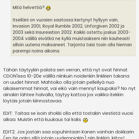
Mitä helvettiä?
Itselläni on vuosien saatossa kertynyt hyllyyn vain,
Invasion 2001, Royal Rumble 2002, Unforgiven 2002 ja
2003 sekä Insurexxtion 2002. Kaikki ostettu joskus 2003-
2004 välillä eivätkä ne kyllä muistaakseni niin kauheasti
silloin uutena maksaneet. Tarjonta taisi tosin olla hieman
parempi noina aikoina.
Tähän täytyykin palata sen verran, että nyt ovat hinnat
CDON'issa 10-20e välillä niinkuin noidenkin linkkien takana
on uudet hinnat. Mahtoiko olla jotain pelleilyä nuo
aikaisemmat hinnat, vai eikö vain mennyt kaupaksi? No nyt
ainakin lähtee halvalla, täytyy kattoa jos vaikka itekkin
löytäis jotain kiinnostavaa.
EDIT: Taitaa se isoin shokki olla että tostakin viestistä vuosi
aikaa. Muistin että kuukaus tai kaks.
EDIT2: Jos jostain saa sopuhintaan Kanen vanhan dokkarin
(en tie onko sillä jotain uudempiakin) niin linkkiä, kiitos!