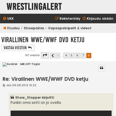
WrestlingAlert
UKK
Rekisteröidy
Kirjaudu sisään
Etusivu
Showpainia
Vapaapainipelit & videot
Virallinen WWE/WWF DVD ketju
Vastaa Viestiin
Sivu
8
/
8
197 viestiä
1
…
4
5
6
7
8
Edellinen
MR.Off Topic
Re: Virallinen WWE/WWF DVD ketju
V
Ma 06.08.2012 19:22
i
e
s
Show_Stopper kirjoitti:
t
i
Punkin oma setti on jo ovella.