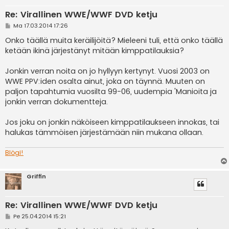
Re: Virallinen WWE/WWF DVD ketju
V
Ma 17.03.2014 17:26
i
e
Onko täällä muita keräilijöitä? Mieleeni tuli, että onko täällä
s
ketään ikinä järjestänyt mitään kimppatilauksia?
t
i
Jonkin verran noita on jo hyllyyn kertynyt. Vuosi 2003 on
WWE PPV:iden osalta ainut, joka on täynnä. Muuten on
paljon tapahtumia vuosilta 99-06, uudempia 'Manioita ja
jonkin verran dokumentteja.
Jos joku on jonkin näköiseen kimppatilaukseen innokas, tai
halukas tämmöisen järjestämään niin mukana ollaan.
Blögi!
Griffin
Re: Virallinen WWE/WWF DVD ketju
V
Pe 25.04.2014 15:21
i