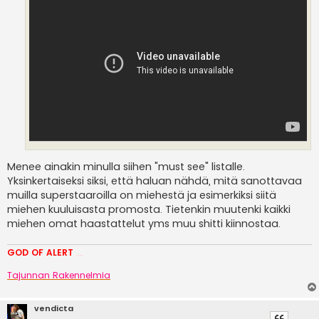
Menee ainakin minulla siihen "must see" listalle.
Yksinkertaiseksi siksi, että haluan nähdä, mitä sanottavaa
muilla superstaaroilla on miehestä ja esimerkiksi siitä
miehen kuuluisasta promosta. Tietenkin muutenki kaikki
miehen omat haastattelut yms muu shitti kiinnostaa.
GOD OF ALERT
Heeelp meee
Tajunnan Rakennelmia
vendicta