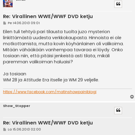
Re: Virallinen WWE/WWF DVD ketju
V
Pe 14.06.2013 09:01
i
e
Eilen tuli tehtyä pari tilausta tuolta juzo mysterion
s
linkittämästä uudesta verkkokaupasta. Hinnoista ei ole
t
i
motkottamista, mutta kovin köyhänlainen oli valikoima.
Mitään vähääkään vanhempaa tavaraa ei löydy. Onko
tosiaan niin, että pitäisi jenkeistä asti tilata, mikäli
paremman valikoiman haluaisi?
Ja tosiaan
WM 28 ja Attitude Era itselle ja WM 29 veljelle.
https://www.facebook.com/matinshowpainiblogi
Show_Stopper
Re: Virallinen WWE/WWF DVD ketju
V
La 15.06.2013 02:00
i