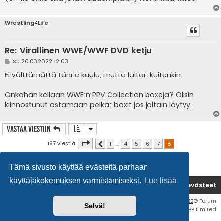
Wrestling4Life
Re: Virallinen WWE/WWF DVD ketju
V
Su 20.03.2022 12:03
i
e
Ei välttämättä tänne kuulu, mutta laitan kuitenkin.
s
t
i
Onkohan kellään WWE:n PPV Collection boxeja? Olisin
kiinnostunut ostamaan pelkät boxit jos joltain löytyy.
Vastaa Viestiin
Sivu
8
/
8
197 viestiä
1
…
4
5
6
7
8
Edellinen
Tämä sivusto käyttää evästeitä parhaan
käyttäjäkokemuksen varmistamiseksi.
Lue lisää
Etusivu
Poista evästeet
Flat Style by
Ian Bradley
• Keskustelufoorumin ohjelmisto
phpBB
® Forum
Selvä!
Software © phpBB Limited