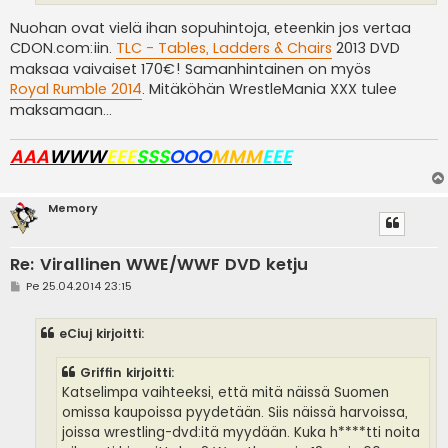
Nuohan ovat vielä ihan sopuhintoja, eteenkin jos vertaa
CDON.com:iin.
TLC - Tables, Ladders & Chairs
2013 DVD
maksaa vaivaiset 170€! Samanhintainen on myös
Royal Rumble 2014
. Mitäköhän WrestleMania XXX tulee
maksamaan...
AAA
WWW
EEE
SSS
OOO
MMM
EEE
Memory
Re: Virallinen WWE/WWF DVD ketju
V
Pe 25.04.2014 23:15
i
e
s
eCiuj kirjoitti:
t
i
Griffin kirjoitti:
Katselimpa vaihteeksi, että mitä näissä Suomen
omissa kaupoissa pyydetään. Siis näissä harvoissa,
joissa wrestling-dvd:itä myydään. Kuka h****tti noita