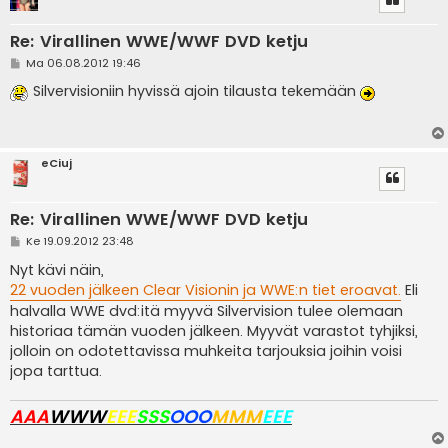
Re: Virallinen WWE/WWF DVD ketju
V
Ma 06.08.2012 19:46
i
e
Silvervisioniin hyvissä ajoin tilausta tekemään
s
t
i
eCiuj
Re: Virallinen WWE/WWF DVD ketju
V
Ke 19.09.2012 23:48
i
e
Nyt kävi näin,
s
22 vuoden jälkeen Clear Visionin ja WWE:n tiet eroavat.
Eli
t
i
halvalla WWE dvd:itä myyvä Silvervision tulee olemaan
historiaa tämän vuoden jälkeen. Myyvät varastot tyhjiksi,
jolloin on odotettavissa muhkeita tarjouksia joihin voisi
jopa tarttua.
AAA
WWW
EEE
SSS
OOO
MMM
EEE