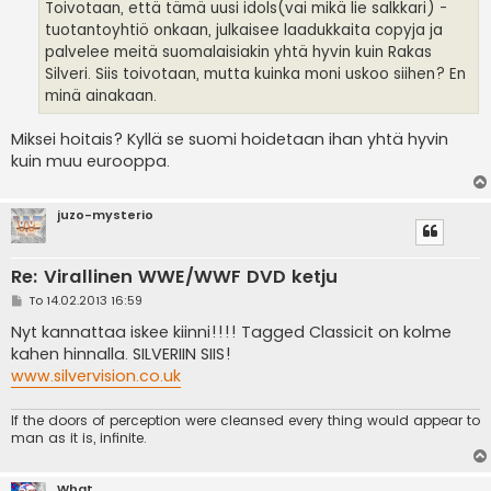
Toivotaan, että tämä uusi idols(vai mikä lie salkkari) -
tuotantoyhtiö onkaan, julkaisee laadukkaita copyja ja
palvelee meitä suomalaisiakin yhtä hyvin kuin Rakas
Silveri. Siis toivotaan, mutta kuinka moni uskoo siihen? En
minä ainakaan.
Miksei hoitais? Kyllä se suomi hoidetaan ihan yhtä hyvin
kuin muu eurooppa.
juzo-mysterio
Re: Virallinen WWE/WWF DVD ketju
V
To 14.02.2013 16:59
i
e
Nyt kannattaa iskee kiinni!!!! Tagged Classicit on kolme
s
kahen hinnalla. SILVERIIN SIIS!
t
i
www.silvervision.co.uk
If the doors of perception were cleansed every thing would appear to
man as it is, infinite.
What