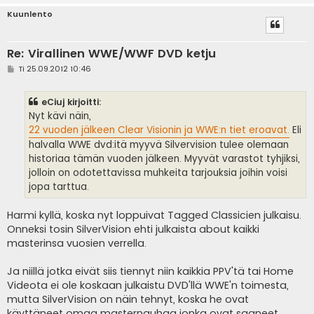
Kuunlento
Re: Virallinen WWE/WWF DVD ketju
V
Ti 25.09.2012 10:46
i
e
s
eCiuj kirjoitti:
t
i
Nyt kävi näin,
22 vuoden jälkeen Clear Visionin ja WWE:n tiet eroavat.
Eli
halvalla WWE dvd:itä myyvä Silvervision tulee olemaan
historiaa tämän vuoden jälkeen. Myyvät varastot tyhjiksi,
jolloin on odotettavissa muhkeita tarjouksia joihin voisi
jopa tarttua.
Harmi kyllä, koska nyt loppuivat Tagged Classicien julkaisu.
Onneksi tosin SilverVision ehti julkaista about kaikki
masterinsa vuosien verrella.
Ja niillä jotka eivät siis tiennyt niin kaikkia PPV'tä tai Home
Videota ei ole koskaan julkaistu DVD'llä WWE'n toimesta,
mutta SilverVision on näin tehnyt, koska he ovat
käyttäneet omaa masternauhaa jonka ovat saaneet