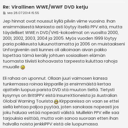
Re: Virallinen WWE/WWF DVD ketju
V
Ma 28.07.2014 15:55
i
e
Jep hinnat ovat noussut kyllä pilviin viime vuosina. Ihan
s
ensimmäisestä Maniasta asti löytyy itsellä PPV:eitä, mutta
t
i
täydelliset WWE:n DVD/VHS-kokoelmat on vuosilta 2000,
2001, 2002, 2003, 2004 ja 2005. Myös vuoden 1999 löytyy
paria poikkeusta lukuunottamatta ja 2006 on muistaakseni
Unforgiveniin asti kunnes oli aikoinaan aivan pakko
lopettaa tämä keräily johtuen sosiaalisen elämän
tuomasta tiiviisti kohoavasta tarpeesta kuluttaa rahoja
muualle
Eli rahaa on uponnut. Ollaan juuri vaimosen kanssa
tunkemassa roinaa kirpparille ja ensimmäistä kertaa
ajattelin luopua parista DVD:stä muuton tieltä. Tietysti
kysymys on BrittiPPV:eistä InsurreXtioneista ja Australian
Global Warning Tourista
Kirppareissa on vaan se ettei
siellä kehtaa paljoa pyytää, joten sanokaas nopeasti jos
joku haluaa vetää nopeasti välistä. Muillekin PPV:eille saa
tarjouksia esittää, mutta voin sanoa suoraan etten ihan
halvalla noista jenkkiPPV:eistä ole luopumassa.