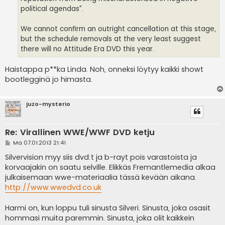
political agendas”.
We cannot confirm an outright cancellation at this stage,
but the schedule removals at the very least suggest
there will no Attitude Era DVD this year.
Haistappa p**ka Linda. Noh, onneksi löytyy kaikki showt
bootlegginä jo himasta.
juzo-mysterio
Re: Virallinen WWE/WWF DVD ketju
V
Ma 07.01.2013 21:41
i
e
Silvervision myy siis dvd:t ja b-rayt pois varastoista ja
s
korvaajakin on saatu selville. Elikkäs Fremantlemedia alkaa
t
i
julkaisemaan wwe-materiaalia tässä kevään aikana.
http://www.wwedvd.co.uk
Harmi on, kun loppu tuli sinusta Silveri. Sinusta, joka osasit
hommasi muita paremmin. Sinusta, joka olit kaikkein