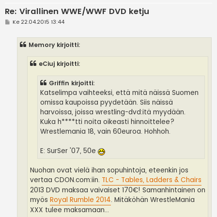
Re: Virallinen WWE/WWF DVD ketju
V
Ke 22.04.2015 13:44
i
e
s
Memory kirjoitti:
t
i
eCiuj kirjoitti:
Griffin kirjoitti:
Katselimpa vaihteeksi, että mitä näissä Suomen
omissa kaupoissa pyydetään. Siis näissä
harvoissa, joissa wrestling-dvd:itä myydään.
Kuka h****tti noita oikeasti hinnoittelee?
Wrestlemania 18, vain 60euroa. Hohhoh.
E: SurSer '07, 50e
Nuohan ovat vielä ihan sopuhintoja, eteenkin jos
vertaa CDON.com:iin.
TLC - Tables, Ladders & Chairs
2013 DVD maksaa vaivaiset 170€! Samanhintainen on
myös
Royal Rumble 2014
. Mitäköhän WrestleMania
XXX tulee maksamaan...