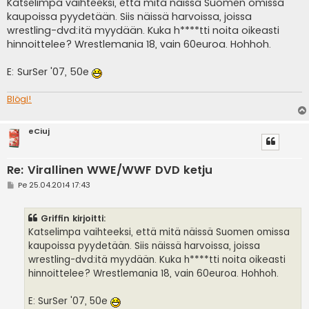
e
Katselimpa vaihteeksi, että mitä näissä Suomen omissa
s
kaupoissa pyydetään. Siis näissä harvoissa, joissa
t
i
wrestling-dvd:itä myydään. Kuka h****tti noita oikeasti
hinnoittelee? Wrestlemania 18, vain 60euroa. Hohhoh.
E: SurSer '07, 50e
Blögi!
eCiuj
Re: Virallinen WWE/WWF DVD ketju
V
Pe 25.04.2014 17:43
i
e
s
Griffin kirjoitti:
t
i
Katselimpa vaihteeksi, että mitä näissä Suomen omissa
kaupoissa pyydetään. Siis näissä harvoissa, joissa
wrestling-dvd:itä myydään. Kuka h****tti noita oikeasti
hinnoittelee? Wrestlemania 18, vain 60euroa. Hohhoh.
E: SurSer '07, 50e