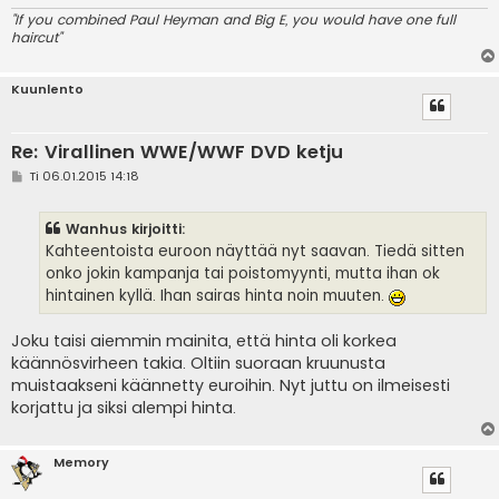
"If you combined Paul Heyman and Big E, you would have one full
haircut"
Kuunlento
Re: Virallinen WWE/WWF DVD ketju
V
Ti 06.01.2015 14:18
i
e
s
Wanhus kirjoitti:
t
i
Kahteentoista euroon näyttää nyt saavan. Tiedä sitten
onko jokin kampanja tai poistomyynti, mutta ihan ok
hintainen kyllä. Ihan sairas hinta noin muuten.
Joku taisi aiemmin mainita, että hinta oli korkea
käännösvirheen takia. Oltiin suoraan kruunusta
muistaakseni käännetty euroihin. Nyt juttu on ilmeisesti
korjattu ja siksi alempi hinta.
Memory