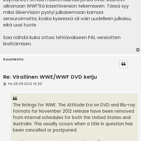
aikoinaan WWF'ltä kasettiversion tekemiseen. Tässä syy
miksi SilverVision pystyi julkaisemaan kamaa
sensuroimatta, koska kyseessä oli vain uudelleen julkaisu,
eikä uusi tuote.
Saa nähdä kuka ottaa tehtäväkseen PAL versioitten
levittämisen.
Kuunlento
Re: Virallinen WWE/WWF DVD ketju
V
Pe 28.09.2012 19:30
i
e
s
t
i
The listings for WWE: The Attitude Era on DVD and Blu-ray
formats for November 2012 release have been removed
from internal schedules for both the United States and
Australia. This usually occurs when a title in question has
been cancelled or postponed.