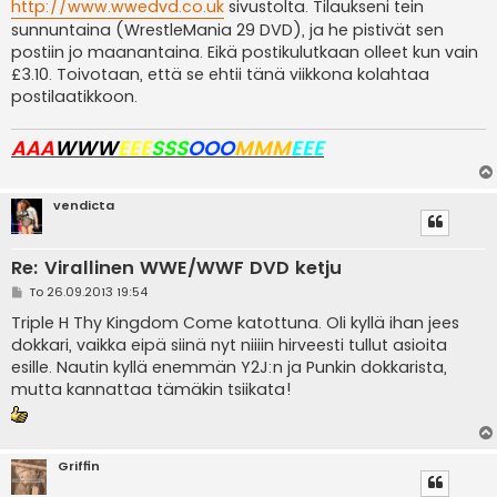
i
http://www.wwedvd.co.uk
sivustolta. Tilaukseni tein
sunnuntaina (WrestleMania 29 DVD), ja he pistivät sen
postiin jo maanantaina. Eikä postikulutkaan olleet kun vain
£3.10. Toivotaan, että se ehtii tänä viikkona kolahtaa
postilaatikkoon.
AAA
WWW
EEE
SSS
OOO
MMM
EEE
vendicta
Re: Virallinen WWE/WWF DVD ketju
V
To 26.09.2013 19:54
i
e
Triple H Thy Kingdom Come katottuna. Oli kyllä ihan jees
s
dokkari, vaikka eipä siinä nyt niiiin hirveesti tullut asioita
t
i
esille. Nautin kyllä enemmän Y2J:n ja Punkin dokkarista,
mutta kannattaa tämäkin tsiikata!
Griffin