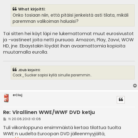
e
s
What kirjoitti:
t
i
Onko tosiaan niin, että pitäisi jenkeistä asti tilata, mikäli
paremman valikoiman haluaisi?
Tai sitten hei käyt läpi ne lukemattomat muut eurosivustot
ja -vastineet joita netti pursuaa. Amazon, Play, Zavvi, WOW
HD, jne. Ebaystakin löydät ihan avaamattomia kopioita
muutamalla eurolla.
JDub kirjoitti:
Cock_Sucker sopisi kyllä sinulle paremmin..
eCiuj
Re: Virallinen WWE/WWF DVD ketju
V
Ti 20.08.2013 10:08
i
e
Tuli viikonloppuna ensimmäistä kertaa tilattua tuolta
s
WWE:n uudelta Euroopan DVD jälleenmyyjältä,
t