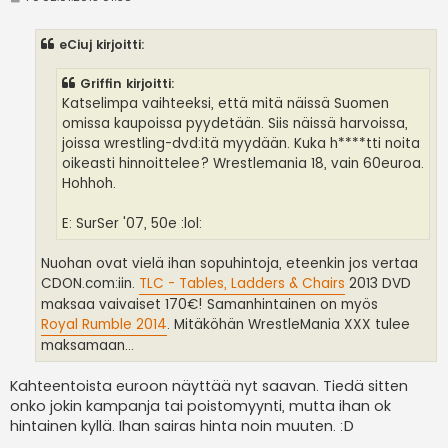
i
e
s
eCiuj kirjoitti:
t
i
Griffin kirjoitti:
Katselimpa vaihteeksi, että mitä näissä Suomen
omissa kaupoissa pyydetään. Siis näissä harvoissa,
joissa wrestling-dvd:itä myydään. Kuka h****tti noita
oikeasti hinnoittelee? Wrestlemania 18, vain 60euroa.
Hohhoh.
E: SurSer '07, 50e :lol:
Nuohan ovat vielä ihan sopuhintoja, eteenkin jos vertaa
CDON.com:iin.
TLC - Tables, Ladders & Chairs
2013 DVD
maksaa vaivaiset 170€! Samanhintainen on myös
Royal Rumble 2014
. Mitäköhän WrestleMania XXX tulee
maksamaan...
Kahteentoista euroon näyttää nyt saavan. Tiedä sitten
onko jokin kampanja tai poistomyynti, mutta ihan ok
hintainen kyllä. Ihan sairas hinta noin muuten. :D