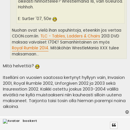
oikeasti hinnoittelee? Wrestlemania 18, vain 60euroa.
Hohhoh.
E: SurSer '07, 50e
Nuohan ovat vielä ihan sopuhintoja, eteenkin jos vertaa
CDON.com:iin.
TLC - Tables, Ladders & Chairs
2013 DVD
maksaa vaivaiset 170€! Samanhintainen on myös
Royal Rumble 2014
. Mitäköhän WrestleMania XXX tulee
maksamaan...
Mitä helvettiä?
Itselläni on vuosien saatossa kertynyt hyllyyn vain, Invasion
2001, Royal Rumble 2002, Unforgiven 2002 ja 2003 sekä
Insurexxtion 2002. Kaikki ostettu joskus 2003-2004 välillä
eivätkä ne kyllä muistaakseni niin kauheasti silloin uutena
maksaneet. Tarjonta taisi tosin olla hieman parempi noina
aikoina.
bookert