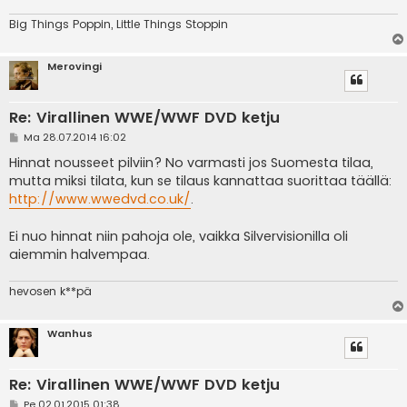
Big Things Poppin, Little Things Stoppin
Merovingi
Re: Virallinen WWE/WWF DVD ketju
V
Ma 28.07.2014 16:02
i
e
Hinnat nousseet pilviin? No varmasti jos Suomesta tilaa,
s
mutta miksi tilata, kun se tilaus kannattaa suorittaa täällä:
t
i
http://www.wwedvd.co.uk/
.
Ei nuo hinnat niin pahoja ole, vaikka Silvervisionilla oli
aiemmin halvempaa.
hevosen k**pä
Wanhus
Re: Virallinen WWE/WWF DVD ketju
V
Pe 02.01.2015 01:38