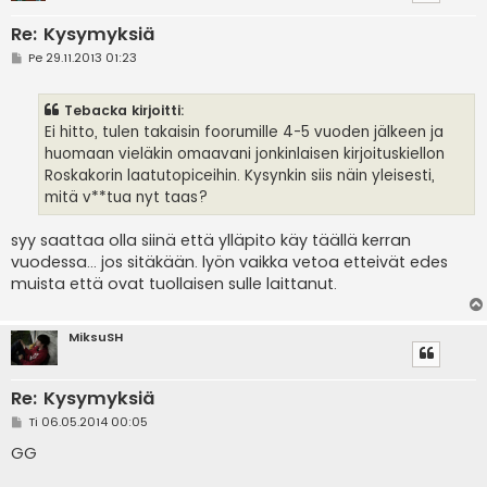
Re: Kysymyksiä
V
Pe 29.11.2013 01:23
i
e
s
Tebacka kirjoitti:
t
i
Ei hitto, tulen takaisin foorumille 4-5 vuoden jälkeen ja
huomaan vieläkin omaavani jonkinlaisen kirjoituskiellon
Roskakorin laatutopiceihin. Kysynkin siis näin yleisesti,
mitä v**tua nyt taas?
syy saattaa olla siinä että ylläpito käy täällä kerran
vuodessa... jos sitäkään. lyön vaikka vetoa etteivät edes
muista että ovat tuollaisen sulle laittanut.
MiksuSH
Re: Kysymyksiä
V
Ti 06.05.2014 00:05
i
e
GG
s
t