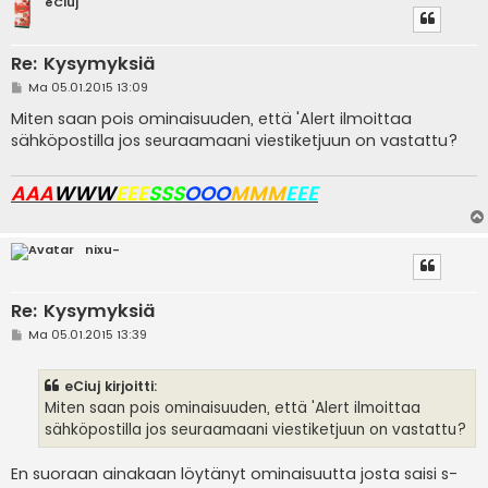
eCiuj
Re: Kysymyksiä
V
Ma 05.01.2015 13:09
i
e
Miten saan pois ominaisuuden, että 'Alert ilmoittaa
s
sähköpostilla jos seuraamaani viestiketjuun on vastattu?
t
i
AAA
WWW
EEE
SSS
OOO
MMM
EEE
nixu-
Re: Kysymyksiä
V
Ma 05.01.2015 13:39
i
e
s
eCiuj kirjoitti:
t
i
Miten saan pois ominaisuuden, että 'Alert ilmoittaa
sähköpostilla jos seuraamaani viestiketjuun on vastattu?
En suoraan ainakaan löytänyt ominaisuutta josta saisi s-