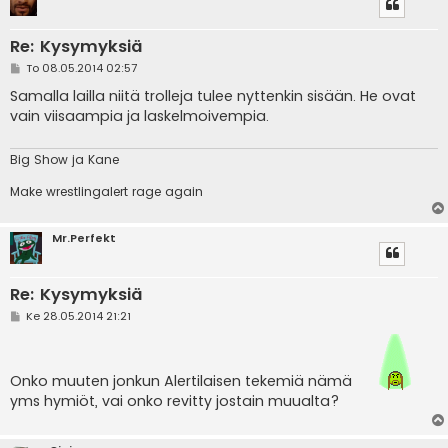
Re: Kysymyksiä
V
To 08.05.2014 02:57
i
e
Samalla lailla niitä trolleja tulee nyttenkin sisään. He ovat
s
vain viisaampia ja laskelmoivempia.
t
i
Big Show ja Kane
Make wrestlingalert rage again
Mr.Perfekt
Re: Kysymyksiä
V
Ke 28.05.2014 21:21
i
e
s
t
Onko muuten jonkun Alertilaisen tekemiä nämä
i
yms hymiöt, vai onko revitty jostain muualta?