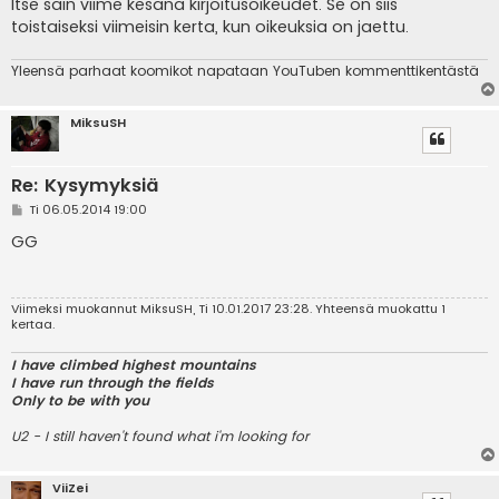
Itse sain viime kesänä kirjoitusoikeudet. Se on siis
toistaiseksi viimeisin kerta, kun oikeuksia on jaettu.
Yleensä parhaat koomikot napataan YouTuben kommenttikentästä
MiksuSH
Re: Kysymyksiä
V
Ti 06.05.2014 19:00
i
e
GG
s
t
i
Viimeksi muokannut
MiksuSH
, Ti 10.01.2017 23:28. Yhteensä muokattu 1
kertaa.
I have climbed highest mountains
I have run through the fields
Only to be with you
U2 - I still haven't found what i'm looking for
ViiZei