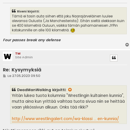
Riveni kirjoitti:
Tämä ei tosin auta siihen että joku Naarajärveläinen luulee
olevansa Oulusta (Ja Manchesterista). Eihän sieltä olekkaan kuin
se 400 kilometriä Ouluun, vaikka tämän pahamaineisen JYPin
kotokunnille on alle 100 kilometriä.
Four passes break any defense
TM
Site Admin
Re: Kysymyksiä
V
La 27.05.2023 09:50
i
e
s
DeadManWalking
kirjoitti:
t
i
Yritän lukea tuota kolumnia "Wrestlingin kultainen kunnia",
mutta aina kun yrittää vaihtaa tuota sivua niin se heittää
vaan ykkössivun alkuun. Onks tää rikki?
http://www.wrestlingalert.com/wa-klassi ... en-kunnia/