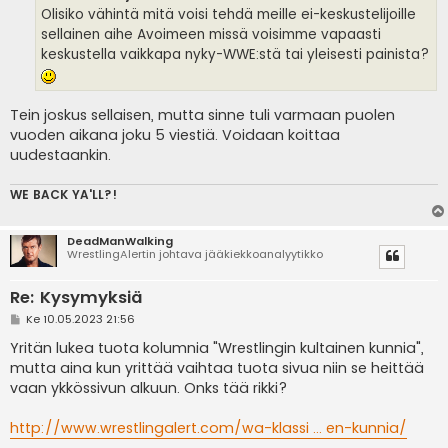
i
Olisiko vähintä mitä voisi tehdä meille ei-keskustelijoille
sellainen aihe Avoimeen missä voisimme vapaasti
keskustella vaikkapa nyky-WWE:stä tai yleisesti painista?
Tein joskus sellaisen, mutta sinne tuli varmaan puolen
vuoden aikana joku 5 viestiä. Voidaan koittaa
uudestaankin.
WE BACK YA'LL?!
DeadManWalking
WrestlingAlertin johtava jääkiekkoanalyytikko
Re: Kysymyksiä
V
Ke 10.05.2023 21:56
i
e
Yritän lukea tuota kolumnia "Wrestlingin kultainen kunnia",
s
mutta aina kun yrittää vaihtaa tuota sivua niin se heittää
t
i
vaan ykkössivun alkuun. Onks tää rikki?
http://www.wrestlingalert.com/wa-klassi ... en-kunnia/