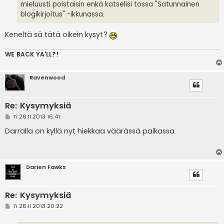
mieluusti poistaisin enkä katselisi tossa "Satunnainen
blogikirjoitus" -ikkunassa.
Keneltä sä tätä oikein kysyt?
WE BACK YA'LL?!
Ravenwood
Re: Kysymyksiä
V
Ti 26.11.2013 16:41
i
e
Darralla on kyllä nyt hiekkaa väärässä paikassa.
s
t
i
Darien Fawks
Re: Kysymyksiä
V
Ti 26.11.2013 20:22
i
e