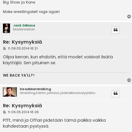
Big Show ja Kane
Make wrestlingalert rage again
Jack DiBiase
Moderaattori
Re: Kysymyksiä
V
Ti 06.05.2014 18:21
i
e
Olipa kerran, kun ehdotin, että modet voisivat lisätä
s
käyttäjiä. Sen pituinen se.
t
i
WE BACK YA'LL?!
DeadManWalking
WrestlingAlertin johtava jääkiekkoanalyytikko
Re: Kysymyksiä
V
Ti 06.05.2014 18:26
i
e
Pfft, minä ja Offari pidetään tämä paikka vaikka
s
kahdestaan pystyssä.
t
i