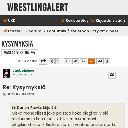
WrestlingAlert
UKK
Rekisteröidy
Kirjaudu sisään
Etusivu
Foorumi
Foorumiin / sivustoon liittyvät aiheet
Kysymyksiä
Vastaa Viestiin
Sivu
43
/
44
1080 viestiä
1
…
40
41
42
43
44
Edellinen
Seuraava
Jack DiBiase
Moderaattori
Re: Kysymyksiä
V
Ti 26.11.2013 09:10
i
e
s
Darien Fawks kirjoitti:
t
i
Oisko mahdollista joko poistaa koko blogi tai vielä
mieluummin kaikki poistetuksi merkkaamani
blogikirjoitukset? Siellä on jotain vanhaa paskaa, jotka