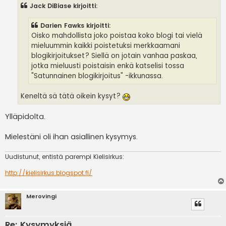
s
Jack DiBiase kirjoitti:
t
i
Darien Fawks kirjoitti:
Oisko mahdollista joko poistaa koko blogi tai vielä
mieluummin kaikki poistetuksi merkkaamani
blogikirjoitukset? Siellä on jotain vanhaa paskaa,
jotka mieluusti poistaisin enkä katselisi tossa
"Satunnainen blogikirjoitus" -ikkunassa.
Keneltä sä tätä oikein kysyt?
Ylläpidolta.
Mielestäni oli ihan asiallinen kysymys.
Uudistunut, entistä parempi Kielisirkus:
http://kielisirkus.blogspot.fi/
Merovingi
Re: Kysymyksiä