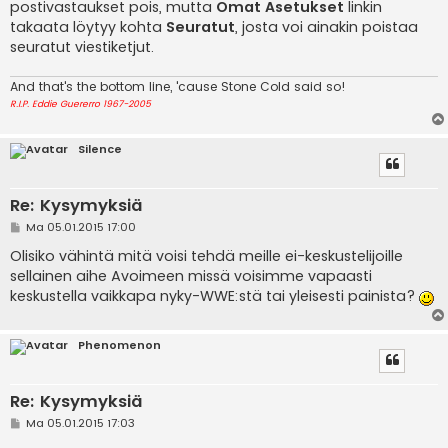
postivastaukset pois, mutta
Omat Asetukset
linkin
takaata löytyy kohta
Seuratut
, josta voi ainakin poistaa
seuratut viestiketjut.
And that's the bottom line, 'cause Stone Cold said so!
R.I.P. Eddie Guererro 1967-2005
Silence
Re: Kysymyksiä
V
Ma 05.01.2015 17:00
i
e
Olisiko vähintä mitä voisi tehdä meille ei-keskustelijoille
s
sellainen aihe Avoimeen missä voisimme vapaasti
t
i
keskustella vaikkapa nyky-WWE:stä tai yleisesti painista?
Phenomenon
Re: Kysymyksiä
V
Ma 05.01.2015 17:03
i
e