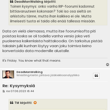
DeadManWalking kirjoitti:
t
i
Toinen kysymys: onko vanha RIP-foorumi kadonnut
bittiavaruuteen kokonaan? Toki iso osa sieltä on
arkistoitu tänne, mutta ihan kaikkea ei ole. Mutta
ilmeisesti tuota ei taida olla enää tallessa missään.
Data on vielä olemassa, mutta itse foorumisofta piti
poistaa koska se oli todella vanha versio joka veti
puoleensa kaikenlaista haittakoodia. On tarkoitus pistää
takaisin julki kunhan löytyy vaan joku toimiva keino
konvertoida data modernille alustalle.
It's
Friday. You know what that means.
DeadManWalking
WrestlingAlertin johtava jääkiekkoanalyytikko
Re: Kysymyksiä
V
Ke 07.06.2023 18:44
i
e
s
TM
kirjoitti:
t
i