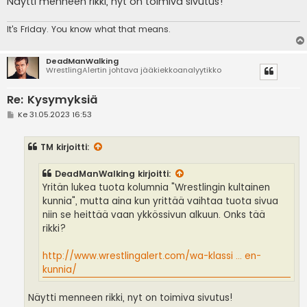
Näytti menneen rikki, nyt on toimiva sivutus!
It's
Friday. You know what that means.
DeadManWalking
WrestlingAlertin johtava jääkiekkoanalyytikko
Re: Kysymyksiä
V
Ke 31.05.2023 16:53
i
e
s
TM
kirjoitti:
t
i
DeadManWalking
kirjoitti:
Yritän lukea tuota kolumnia "Wrestlingin kultainen
kunnia", mutta aina kun yrittää vaihtaa tuota sivua
niin se heittää vaan ykkössivun alkuun. Onks tää
rikki?
http://www.wrestlingalert.com/wa-klassi ... en-
kunnia/
Näytti menneen rikki, nyt on toimiva sivutus!