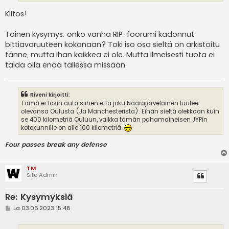
Kiitos!
Toinen kysymys: onko vanha RIP-foorumi kadonnut
bittiavaruuteen kokonaan? Toki iso osa sieltä on arkistoitu
tänne, mutta ihan kaikkea ei ole. Mutta ilmeisesti tuota ei
taida olla enää tallessa missään.
Riveni kirjoitti:
Tämä ei tosin auta siihen että joku Naarajärveläinen luulee
olevansa Oulusta (Ja Manchesterista). Eihän sieltä olekkaan kuin
se 400 kilometriä Ouluun, vaikka tämän pahamaineisen JYPin
kotokunnille on alle 100 kilometriä.
Four passes break any defense
TM
Site Admin
Re: Kysymyksiä
V
La 03.06.2023 15:48
i
e
s