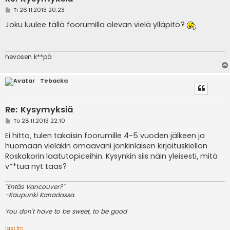
V
Ti 26.11.2013 20:23
i
e
Joku luulee tällä foorumilla olevan vielä ylläpitö?
s
t
i
hevosen k**pä
Tebacka
Re: Kysymyksiä
V
To 28.11.2013 22:10
i
e
Ei hitto, tulen takaisin foorumille 4-5 vuoden jälkeen ja
s
huomaan vieläkin omaavani jonkinlaisen kirjoituskiellon
t
i
Roskakorin laatutopiceihin. Kysynkin siis näin yleisesti, mitä
v**tua nyt taas?
''Entäs Vancouver?''
-Kaupunki Kanadassa.
You don't have to be sweet, to be good
last.fm