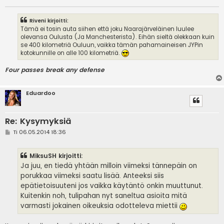
Riveni kirjoitti:
Tämä ei tosin auta siihen että joku Naarajärveläinen luulee
olevansa Oulusta (Ja Manchesterista). Eihän sieltä olekkaan kuin
se 400 kilometriä Ouluun, vaikka tämän pahamaineisen JYPin
kotokunnille on alle 100 kilometriä.
Four passes break any defense
Eduardoo
Re: Kysymyksiä
V
Ti 06.05.2014 18:36
i
e
s
MiksuSH kirjoitti:
t
i
Ja juu, en tiedä yhtään milloin viimeksi tännepäin on
porukkaa viimeksi saatu lisää. Anteeksi siis
epätietoisuuteni jos vaikka käytäntö onkin muuttunut.
Kuitenkin noh, tulipahan nyt saneltua asioita mitä
varmasti jokainen oikeuksia odotteleva miettii