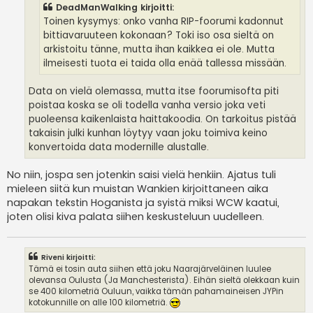
DeadManWalking kirjoitti:
Toinen kysymys: onko vanha RIP-foorumi kadonnut
bittiavaruuteen kokonaan? Toki iso osa sieltä on
arkistoitu tänne, mutta ihan kaikkea ei ole. Mutta
ilmeisesti tuota ei taida olla enää tallessa missään.
Data on vielä olemassa, mutta itse foorumisofta piti
poistaa koska se oli todella vanha versio joka veti
puoleensa kaikenlaista haittakoodia. On tarkoitus pistää
takaisin julki kunhan löytyy vaan joku toimiva keino
konvertoida data modernille alustalle.
No niin, jospa sen jotenkin saisi vielä henkiin. Ajatus tuli
mieleen siitä kun muistan Wankien kirjoittaneen aika
napakan tekstin Hoganista ja syistä miksi WCW kaatui,
joten olisi kiva palata siihen keskusteluun uudelleen.
Riveni kirjoitti:
Tämä ei tosin auta siihen että joku Naarajärveläinen luulee
olevansa Oulusta (Ja Manchesterista). Eihän sieltä olekkaan kuin
se 400 kilometriä Ouluun, vaikka tämän pahamaineisen JYPin
kotokunnille on alle 100 kilometriä.