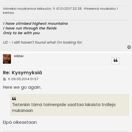
i
Viimeksi muokannut
MiksuSH
, Ti 10.01.2017 23:28. Yhteensä muokattu 1
kertaa.
I have climbed highest mountains
I have run through the fields
Only to be with you
U2 - I still haven't found what i'm looking for
ViiZei
Re: Kysymyksiä
V
Ti 06.05.2014 01:57
i
e
Here we go again..
s
t
i
Tietenkin tämä toimenpide saattaa lakaista trolleja
mukanaan
Eipä oikeastaan.