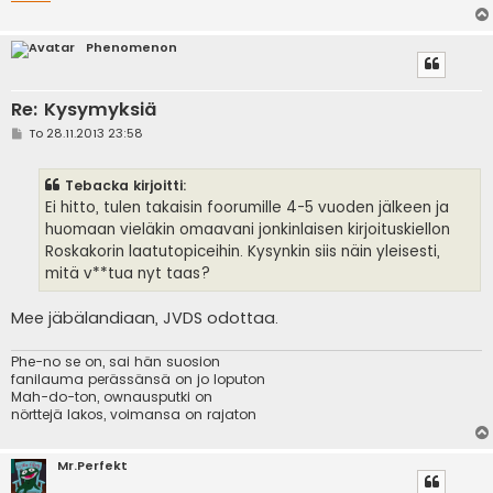
Phenomenon
Re: Kysymyksiä
V
To 28.11.2013 23:58
i
e
s
Tebacka kirjoitti:
t
i
Ei hitto, tulen takaisin foorumille 4-5 vuoden jälkeen ja
huomaan vieläkin omaavani jonkinlaisen kirjoituskiellon
Roskakorin laatutopiceihin. Kysynkin siis näin yleisesti,
mitä v**tua nyt taas?
Mee jäbälandiaan, JVDS odottaa.
Phe-no se on, sai hän suosion
fanilauma perässänsä on jo loputon
Mah-do-ton, ownausputki on
nörttejä lakos, voimansa on rajaton
Mr.Perfekt