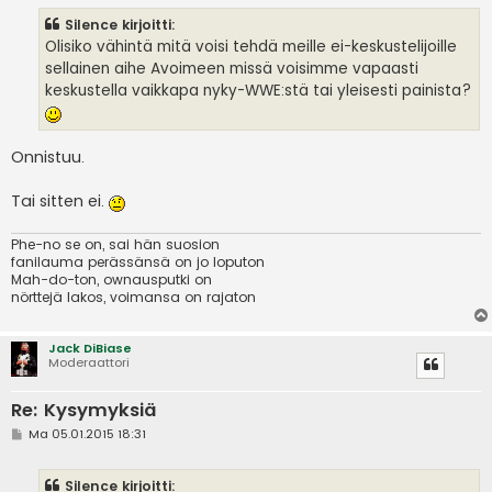
s
Silence kirjoitti:
t
i
Olisiko vähintä mitä voisi tehdä meille ei-keskustelijoille
sellainen aihe Avoimeen missä voisimme vapaasti
keskustella vaikkapa nyky-WWE:stä tai yleisesti painista?
Onnistuu.
Tai sitten ei.
Phe-no se on, sai hän suosion
fanilauma perässänsä on jo loputon
Mah-do-ton, ownausputki on
nörttejä lakos, voimansa on rajaton
Jack DiBiase
Moderaattori
Re: Kysymyksiä
V
Ma 05.01.2015 18:31
i
e
s
Silence kirjoitti:
t