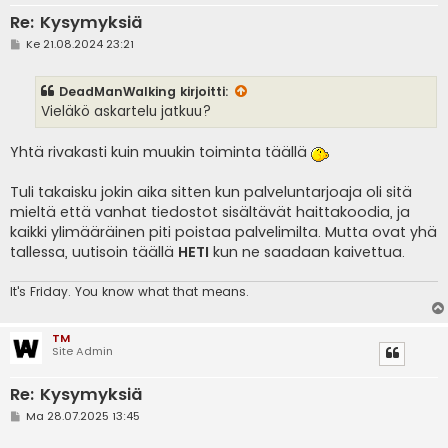
Re: Kysymyksiä
V
Ke 21.08.2024 23:21
i
e
s
DeadManWalking
kirjoitti:
t
i
Vieläkö askartelu jatkuu?
Yhtä rivakasti kuin muukin toiminta täällä
Tuli takaisku jokin aika sitten kun palveluntarjoaja oli sitä
mieltä että vanhat tiedostot sisältävät haittakoodia, ja
kaikki ylimääräinen piti poistaa palvelimilta. Mutta ovat yhä
tallessa, uutisoin täällä
HETI
kun ne saadaan kaivettua.
It's
Friday. You know what that means.
TM
Site Admin
Re: Kysymyksiä
V
Ma 28.07.2025 13:45
i
e