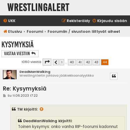
WrestlingAlert
UKK
Rekisteröidy
Kirjaudu sisään
Etusivu
Foorumi
Foorumiin / sivustoon liittyvät aiheet
Kysymyksiä
Vastaa Viestiin
Sivu
44
/
44
1080 viestiä
1
…
40
41
42
43
44
Edellinen
DeadManWalking
WrestlingAlertin johtava jääkiekkoanalyytikko
Re: Kysymyksiä
V
Su 11.06.2023 17:22
i
e
s
TM
kirjoitti:
t
i
DeadManWalking kirjoitti:
Toinen kysymys: onko vanha RIP-foorumi kadonnut