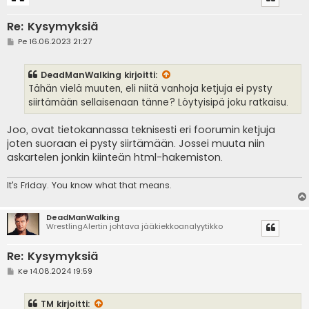
Re: Kysymyksiä
V
Pe 16.06.2023 21:27
i
e
s
DeadManWalking
kirjoitti:
t
i
Tähän vielä muuten, eli niitä vanhoja ketjuja ei pysty
siirtämään sellaisenaan tänne? Löytyisipä joku ratkaisu.
Joo, ovat tietokannassa teknisesti eri foorumin ketjuja
joten suoraan ei pysty siirtämään. Jossei muuta niin
askartelen jonkin kiinteän html-hakemiston.
It's
Friday. You know what that means.
DeadManWalking
WrestlingAlertin johtava jääkiekkoanalyytikko
Re: Kysymyksiä
V
Ke 14.08.2024 19:59
i
e
s
TM
kirjoitti:
t