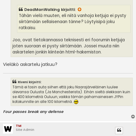
i
DeadManWalking
kirjoitti:
Tähän vielä muuten, eli niitä vanhoja ketjuja ei pysty
siirtämään sellaisenaan tänne? Löytyisipä joku
ratkaisu.
Joo, ovat tietokannassa teknisesti eri foorumin ketjuja
joten suoraan ei pysty siirtämään. Jossei muuta niin
askartelen jonkin kiinteän html-hakemiston.
Vieläkö askartelu jatkuu?
Riveni kirjoitti:
Tämä ei tosin auta siihen että joku Naarajärveläinen luulee
olevansa Oulusta (Ja Manchesterista). Eihän sieltä olekkaan kuin
se 400 kilometriä Ouluun, vaikka tämän pahamaineisen JYPin
kotokunnille on alle 100 kilometriä.
Four passes break any defense
TM
Site Admin