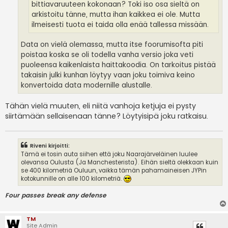
bittiavaruuteen kokonaan? Toki iso osa sieltä on
arkistoitu tänne, mutta ihan kaikkea ei ole. Mutta
ilmeisesti tuota ei taida olla enää tallessa missään.
Data on vielä olemassa, mutta itse foorumisofta piti
poistaa koska se oli todella vanha versio joka veti
puoleensa kaikenlaista haittakoodia. On tarkoitus pistää
takaisin julki kunhan löytyy vaan joku toimiva keino
konvertoida data modernille alustalle.
Tähän vielä muuten, eli niitä vanhoja ketjuja ei pysty
siirtämään sellaisenaan tänne? Löytyisipä joku ratkaisu.
Riveni kirjoitti:
Tämä ei tosin auta siihen että joku Naarajärveläinen luulee
olevansa Oulusta (Ja Manchesterista). Eihän sieltä olekkaan kuin
se 400 kilometriä Ouluun, vaikka tämän pahamaineisen JYPin
kotokunnille on alle 100 kilometriä.
Four passes break any defense
TM
Site Admin