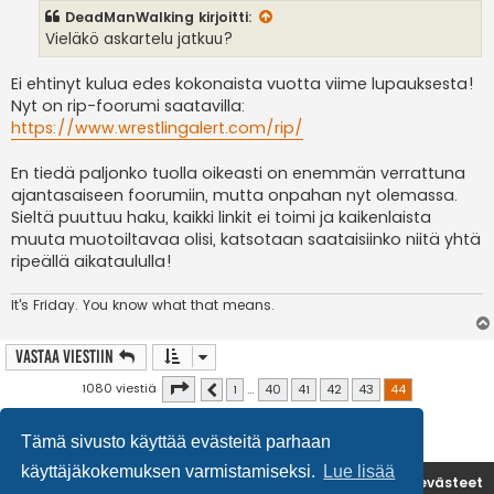
s
DeadManWalking
kirjoitti:
t
i
Vieläkö askartelu jatkuu?
Ei ehtinyt kulua edes kokonaista vuotta viime lupauksesta!
Nyt on rip-foorumi saatavilla:
https://www.wrestlingalert.com/rip/
En tiedä paljonko tuolla oikeasti on enemmän verrattuna
ajantasaiseen foorumiin, mutta onpahan nyt olemassa.
Sieltä puuttuu haku, kaikki linkit ei toimi ja kaikenlaista
muuta muotoiltavaa olisi, katsotaan saataisiinko niitä yhtä
ripeällä aikataululla!
It's
Friday. You know what that means.
Vastaa Viestiin
Sivu
44
/
44
1080 viestiä
1
…
40
41
42
43
44
Edellinen
Tämä sivusto käyttää evästeitä parhaan
käyttäjäkokemuksen varmistamiseksi.
Lue lisää
Etusivu
Poista evästeet