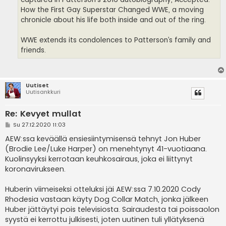
How the First Gay Superstar Changed WWE, a moving
chronicle about his life both inside and out of the ring.
WWE extends its condolences to Patterson’s family and
friends.
Uutiset
Uutisankkuri
Re: Kevyet mullat
V
Su 27.12.2020 11:03
i
e
AEW:ssa keväällä ensiesiintymisensä tehnyt Jon Huber
s
(Brodie Lee/Luke Harper) on menehtynyt 41-vuotiaana.
t
i
Kuolinsyyksi kerrotaan keuhkosairaus, joka ei liittynyt
koronavirukseen.
Huberin viimeiseksi otteluksi jäi AEW:ssa 7.10.2020 Cody
Rhodesia vastaan käyty Dog Collar Match, jonka jälkeen
Huber jättäytyi pois televisiosta. Sairaudesta tai poissaolon
syystä ei kerrottu julkisesti, joten uutinen tuli yllätyksenä