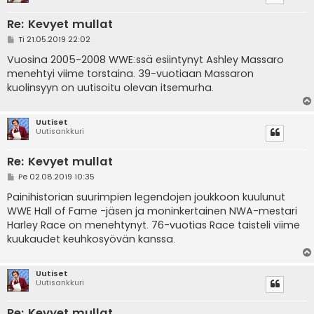
Re: Kevyet mullat
V
Ti 21.05.2019 22:02
i
e
Vuosina 2005-2008 WWE:ssä esiintynyt Ashley Massaro
s
menehtyi viime torstaina. 39-vuotiaan Massaron
t
i
kuolinsyyn on uutisoitu olevan itsemurha.
Uutiset
Uutisankkuri
Re: Kevyet mullat
V
Pe 02.08.2019 10:35
i
e
Painihistorian suurimpien legendojen joukkoon kuulunut
s
WWE Hall of Fame -jäsen ja moninkertainen NWA-mestari
t
i
Harley Race on menehtynyt. 76-vuotias Race taisteli viime
kuukaudet keuhkosyövän kanssa.
Uutiset
Uutisankkuri
Re: Kevyet mullat