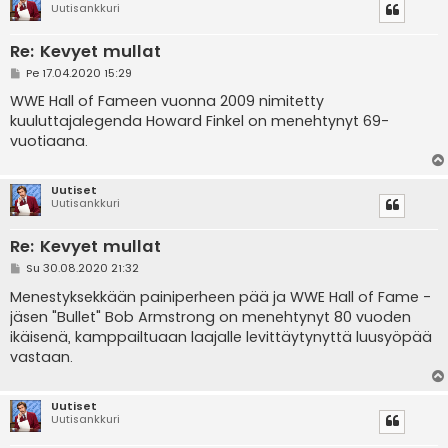
Uutisankkuri
Re: Kevyet mullat
V
Pe 17.04.2020 15:29
i
e
WWE Hall of Fameen vuonna 2009 nimitetty
s
kuuluttajalegenda Howard Finkel on menehtynyt 69-
t
i
vuotiaana.
Uutiset
Uutisankkuri
Re: Kevyet mullat
V
Su 30.08.2020 21:32
i
e
Menestyksekkään painiperheen pää ja WWE Hall of Fame -
s
jäsen "Bullet" Bob Armstrong on menehtynyt 80 vuoden
t
i
ikäisenä, kamppailtuaan laajalle levittäytynyttä luusyöpää
vastaan.
Uutiset
Uutisankkuri