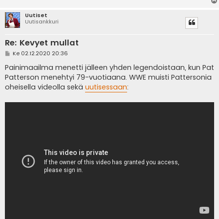
Uutiset
Uutisankkuri
Re: Kevyet mullat
V
Ke 02.12.2020 20:36
i
e
Painimaailma menetti jälleen yhden legendoistaan, kun Pat
s
Patterson menehtyi 79-vuotiaana. WWE muisti Pattersonia
t
i
oheisella videolla sekä
uutisessaan
: