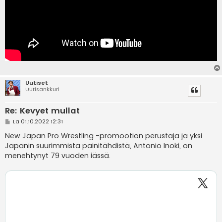
Uutiset
Uutisankkuri
Re: Kevyet mullat
V
La 01.10.2022 12:31
i
e
New Japan Pro Wrestling -promootion perustaja ja yksi
s
Japanin suurimmista painitähdistä, Antonio Inoki, on
t
i
menehtynyt 79 vuoden iässä.