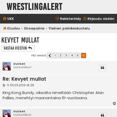
WrestlingAlert
UKK
Rekisteröidy
Kirjaudu sisään
Etusivu
Showpainia
Yleinen painikeskustelu
Kevyet mullat
Vastaa Viestiin
142 viestiä
1
2
3
4
5
6
Edellinen
Uutiset
Uutisankkuri
Re: Kevyet mullat
V
Ti 05.03.2019 18:26
i
e
King Kong Bundy, oikealta nimeltään Christopher Alan
s
Pallies, menehtyi maanantaina 61-vuotiaana.
t
i
Uutiset
Uutisankkuri