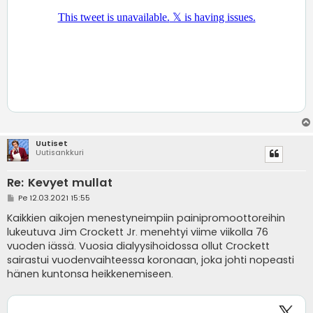
Uutiset
Uutisankkuri
Re: Kevyet mullat
V
Pe 12.03.2021 15:55
i
e
Kaikkien aikojen menestyneimpiin painipromoottoreihin
s
lukeutuva Jim Crockett Jr. menehtyi viime viikolla 76
t
i
vuoden iässä. Vuosia dialyysihoidossa ollut Crockett
sairastui vuodenvaihteessa koronaan, joka johti nopeasti
hänen kuntonsa heikkenemiseen.