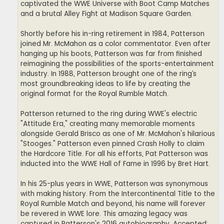
captivated the WWE Universe with Boot Camp Matches
and a brutal Alley Fight at Madison Square Garden.
Shortly before his in-ring retirement in 1984, Patterson
joined Mr. McMahon as a color commentator. Even after
hanging up his boots, Patterson was far from finished
reimagining the possibilities of the sports-entertainment
industry. In 1988, Patterson brought one of the ring’s
most groundbreaking ideas to life by creating the
original format for the Royal Rumble Match.
Patterson returned to the ring during WWE's electric
"Attitude Era," creating many memorable moments
alongside Gerald Brisco as one of Mr. McMahon's hilarious
"Stooges." Patterson even pinned Crash Holly to claim
the Hardcore Title. For all his efforts, Pat Patterson was
inducted into the WWE Hall of Fame in 1996 by Bret Hart.
In his 25-plus years in WWE, Patterson was synonymous
with making history. From the Intercontinental Title to the
Royal Rumble Match and beyond, his name will forever
be revered in WWE lore. This amazing legacy was
captured in Patterson's 2016 autobiography, Accepted: