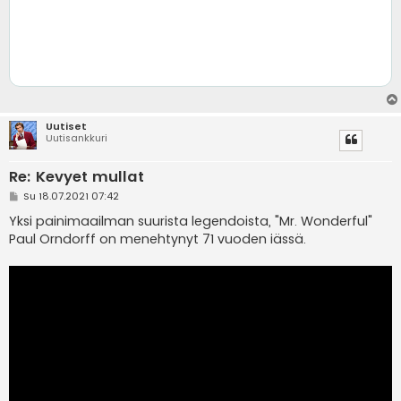
Uutiset
Uutisankkuri
Re: Kevyet mullat
V
Su 18.07.2021 07:42
i
e
Yksi painimaailman suurista legendoista, "Mr. Wonderful"
s
Paul Orndorff on menehtynyt 71 vuoden iässä.
t
i