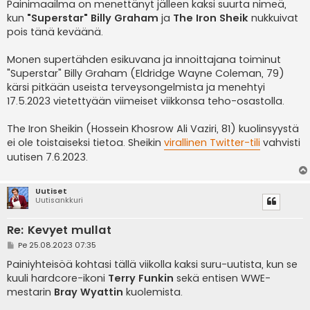
e
Painimaailma on menettänyt jälleen kaksi suurta nimeä,
s
kun
"Superstar" Billy Graham
ja
The Iron Sheik
nukkuivat
t
i
pois tänä keväänä.
Monen supertähden esikuvana ja innoittajana toiminut
"Superstar" Billy Graham (Eldridge Wayne Coleman, 79)
kärsi pitkään useista terveysongelmista ja menehtyi
17.5.2023 vietettyään viimeiset viikkonsa teho-osastolla.
The Iron Sheikin (Hossein Khosrow Ali Vaziri, 81) kuolinsyystä
ei ole toistaiseksi tietoa. Sheikin
virallinen Twitter-tili
vahvisti
uutisen 7.6.2023.
Uutiset
Uutisankkuri
Re: Kevyet mullat
V
Pe 25.08.2023 07:35
i
e
Painiyhteisöä kohtasi tällä viikolla kaksi suru-uutista, kun se
s
kuuli hardcore-ikoni
Terry Funkin
sekä entisen WWE-
t
i
mestarin
Bray Wyattin
kuolemista.