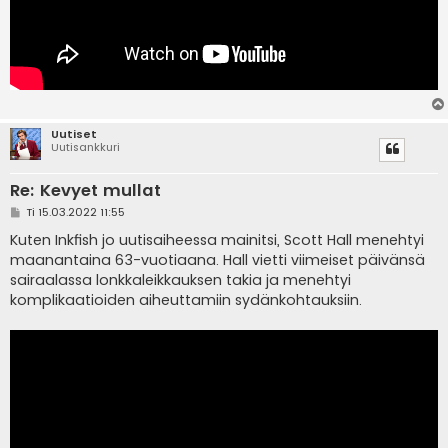
Uutiset
Uutisankkuri
Re: Kevyet mullat
V
Ti 15.03.2022 11:55
i
e
Kuten Inkfish jo uutisaiheessa mainitsi, Scott Hall menehtyi
s
maanantaina 63-vuotiaana. Hall vietti viimeiset päivänsä
t
i
sairaalassa lonkkaleikkauksen takia ja menehtyi
komplikaatioiden aiheuttamiin sydänkohtauksiin.