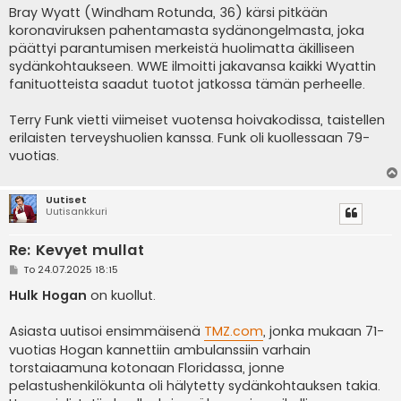
Bray Wyatt (Windham Rotunda, 36) kärsi pitkään
koronaviruksen pahentamasta sydänongelmasta, joka
päättyi parantumisen merkeistä huolimatta äkilliseen
sydänkohtaukseen. WWE ilmoitti jakavansa kaikki Wyattin
fanituotteista saadut tuotot jatkossa tämän perheelle.
Terry Funk vietti viimeiset vuotensa hoivakodissa, taistellen
erilaisten terveyshuolien kanssa. Funk oli kuollessaan 79-
vuotias.
Uutiset
Uutisankkuri
Re: Kevyet mullat
V
To 24.07.2025 18:15
i
e
Hulk Hogan
on kuollut.
s
t
i
Asiasta uutisoi ensimmäisenä
TMZ.com
, jonka mukaan 71-
vuotias Hogan kannettiin ambulanssiin varhain
torstaiaamuna kotonaan Floridassa, jonne
pelastushenkilökunta oli hälytetty sydänkohtauksen takia.