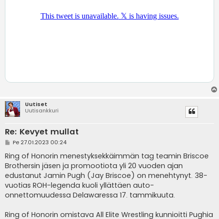
Uutiset
Uutisankkuri
Re: Kevyet mullat
V
Pe 27.01.2023 00:24
i
e
Ring of Honorin menestyksekkäimmän tag teamin Briscoe
s
Brothersin jäsen ja promootiota yli 20 vuoden ajan
t
i
edustanut Jamin Pugh (Jay Briscoe) on menehtynyt. 38-
vuotias ROH-legenda kuoli yllättäen auto-
onnettomuudessa Delawaressa 17. tammikuuta.
Ring of Honorin omistava All Elite Wrestling kunnioitti Pughia