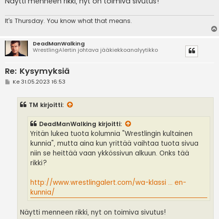
Näytti menneen rikki, nyt on toimiva sivutus!
It's
Thursday. You know what that means.
DeadManWalking
WrestlingAlertin johtava jääkiekkoanalyytikko
Re: Kysymyksiä
V
Ke 31.05.2023 16:53
i
e
s
TM
kirjoitti:
t
i
DeadManWalking
kirjoitti:
Yritän lukea tuota kolumnia "Wrestlingin kultainen
kunnia", mutta aina kun yrittää vaihtaa tuota sivua
niin se heittää vaan ykkössivun alkuun. Onks tää
rikki?
http://www.wrestlingalert.com/wa-klassi ... en-
kunnia/
Näytti menneen rikki, nyt on toimiva sivutus!