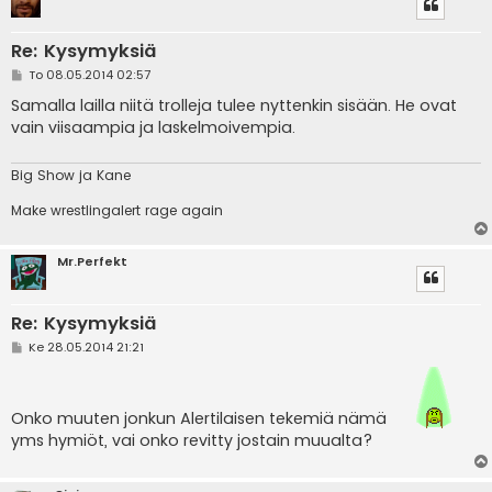
Re: Kysymyksiä
V
To 08.05.2014 02:57
i
e
Samalla lailla niitä trolleja tulee nyttenkin sisään. He ovat
s
vain viisaampia ja laskelmoivempia.
t
i
Big Show ja Kane
Make wrestlingalert rage again
Mr.Perfekt
Re: Kysymyksiä
V
Ke 28.05.2014 21:21
i
e
s
t
Onko muuten jonkun Alertilaisen tekemiä nämä
i
yms hymiöt, vai onko revitty jostain muualta?