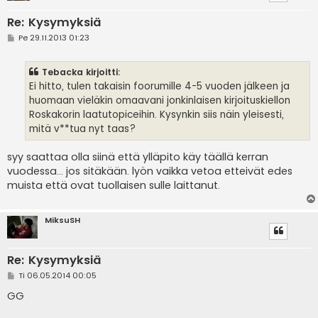
Re: Kysymyksiä
V
Pe 29.11.2013 01:23
i
e
s
Tebacka kirjoitti:
t
i
Ei hitto, tulen takaisin foorumille 4-5 vuoden jälkeen ja
huomaan vieläkin omaavani jonkinlaisen kirjoituskiellon
Roskakorin laatutopiceihin. Kysynkin siis näin yleisesti,
mitä v**tua nyt taas?
syy saattaa olla siinä että ylläpito käy täällä kerran
vuodessa... jos sitäkään. lyön vaikka vetoa etteivät edes
muista että ovat tuollaisen sulle laittanut.
MiksuSH
Re: Kysymyksiä
V
Ti 06.05.2014 00:05
i
e
GG
s
t