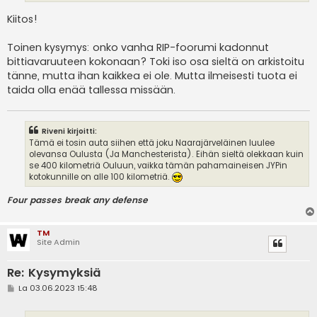
Kiitos!
Toinen kysymys: onko vanha RIP-foorumi kadonnut
bittiavaruuteen kokonaan? Toki iso osa sieltä on arkistoitu
tänne, mutta ihan kaikkea ei ole. Mutta ilmeisesti tuota ei
taida olla enää tallessa missään.
Riveni kirjoitti:
Tämä ei tosin auta siihen että joku Naarajärveläinen luulee
olevansa Oulusta (Ja Manchesterista). Eihän sieltä olekkaan kuin
se 400 kilometriä Ouluun, vaikka tämän pahamaineisen JYPin
kotokunnille on alle 100 kilometriä.
Four passes break any defense
TM
Site Admin
Re: Kysymyksiä
V
La 03.06.2023 15:48
i
e
s