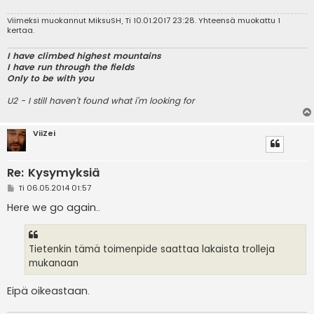
i
Viimeksi muokannut
MiksuSH
, Ti 10.01.2017 23:28. Yhteensä muokattu 1
kertaa.
I have climbed highest mountains
I have run through the fields
Only to be with you
U2 - I still haven't found what i'm looking for
ViiZei
Re: Kysymyksiä
V
Ti 06.05.2014 01:57
i
e
Here we go again..
s
t
i
Tietenkin tämä toimenpide saattaa lakaista trolleja
mukanaan
Eipä oikeastaan.