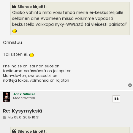
s
Silence kirjoitti:
t
i
Olisiko vähintä mitä voisi tehdä meille ei-keskustelijoille
sellainen aihe Avoimeen missä voisimme vapaasti
keskustella vaikkapa nyky-WWE:stä tai yleisesti painista?
Onnistuu.
Tai sitten ei.
Phe-no se on, sai hän suosion
fanilauma perässänsä on jo loputon
Mah-do-ton, ownausputki on
nörttejä lakos, voimansa on rajaton
Jack DiBiase
Moderaattori
Re: Kysymyksiä
V
Ma 05.01.2015 18:31
i
e
s
Silence kirjoitti:
t