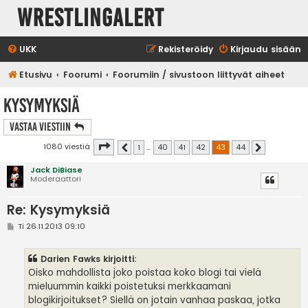
WrestlingAlert
UKK
Rekisteröidy
Kirjaudu sisään
Etusivu
Foorumi
Foorumiin / sivustoon liittyvät aiheet
Kysymyksiä
Vastaa Viestiin
Sivu
43
/
44
1080 viestiä
1
…
40
41
42
43
44
Edellinen
Seuraava
Jack DiBiase
Moderaattori
Re: Kysymyksiä
V
Ti 26.11.2013 09:10
i
e
s
Darien Fawks kirjoitti:
t
i
Oisko mahdollista joko poistaa koko blogi tai vielä
mieluummin kaikki poistetuksi merkkaamani
blogikirjoitukset? Siellä on jotain vanhaa paskaa, jotka