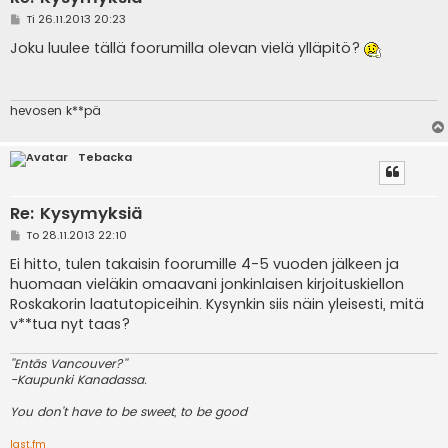
V
Ti 26.11.2013 20:23
i
e
Joku luulee tällä foorumilla olevan vielä ylläpitö?
s
t
i
hevosen k**pä
Tebacka
Re: Kysymyksiä
V
To 28.11.2013 22:10
i
e
Ei hitto, tulen takaisin foorumille 4-5 vuoden jälkeen ja
s
huomaan vieläkin omaavani jonkinlaisen kirjoituskiellon
t
i
Roskakorin laatutopiceihin. Kysynkin siis näin yleisesti, mitä
v**tua nyt taas?
''Entäs Vancouver?''
-Kaupunki Kanadassa.
You don't have to be sweet, to be good
last.fm