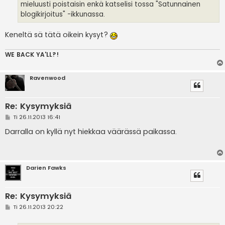
mieluusti poistaisin enkä katselisi tossa "Satunnainen
blogikirjoitus" -ikkunassa.
Keneltä sä tätä oikein kysyt?
WE BACK YA'LL?!
Ravenwood
Re: Kysymyksiä
V
Ti 26.11.2013 16:41
i
e
Darralla on kyllä nyt hiekkaa väärässä paikassa.
s
t
i
Darien Fawks
Re: Kysymyksiä
V
Ti 26.11.2013 20:22
i
e