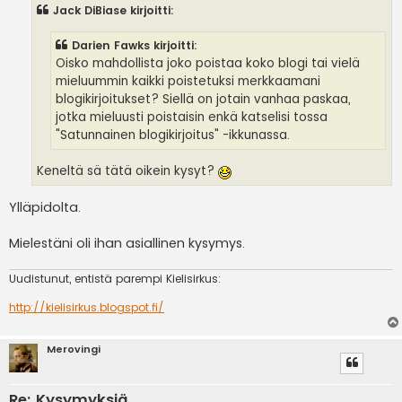
s
Jack DiBiase kirjoitti:
t
i
Darien Fawks kirjoitti:
Oisko mahdollista joko poistaa koko blogi tai vielä
mieluummin kaikki poistetuksi merkkaamani
blogikirjoitukset? Siellä on jotain vanhaa paskaa,
jotka mieluusti poistaisin enkä katselisi tossa
"Satunnainen blogikirjoitus" -ikkunassa.
Keneltä sä tätä oikein kysyt?
Ylläpidolta.
Mielestäni oli ihan asiallinen kysymys.
Uudistunut, entistä parempi Kielisirkus:
http://kielisirkus.blogspot.fi/
Merovingi
Re: Kysymyksiä