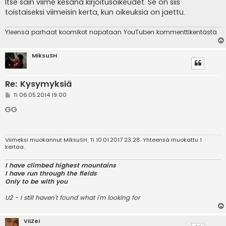
Itse sain viime kesänä kirjoitusoikeudet. Se on siis
toistaiseksi viimeisin kerta, kun oikeuksia on jaettu.
Yleensä parhaat koomikot napataan YouTuben kommenttikentästä
MiksuSH
Re: Kysymyksiä
V
Ti 06.05.2014 19:00
i
e
GG
s
t
i
Viimeksi muokannut
MiksuSH
, Ti 10.01.2017 23:28. Yhteensä muokattu 1
kertaa.
I have climbed highest mountains
I have run through the fields
Only to be with you
U2 - I still haven't found what i'm looking for
ViiZei