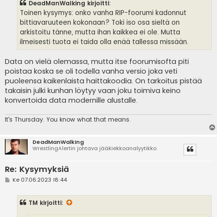
DeadManWalking kirjoitti:
t
i
Toinen kysymys: onko vanha RIP-foorumi kadonnut
bittiavaruuteen kokonaan? Toki iso osa sieltä on
arkistoitu tänne, mutta ihan kaikkea ei ole. Mutta
ilmeisesti tuota ei taida olla enää tallessa missään.
Data on vielä olemassa, mutta itse foorumisofta piti
poistaa koska se oli todella vanha versio joka veti
puoleensa kaikenlaista haittakoodia. On tarkoitus pistää
takaisin julki kunhan löytyy vaan joku toimiva keino
konvertoida data modernille alustalle.
It's
Thursday. You know what that means.
DeadManWalking
WrestlingAlertin johtava jääkiekkoanalyytikko
Re: Kysymyksiä
V
Ke 07.06.2023 18:44
i
e
s
TM
kirjoitti:
t
i