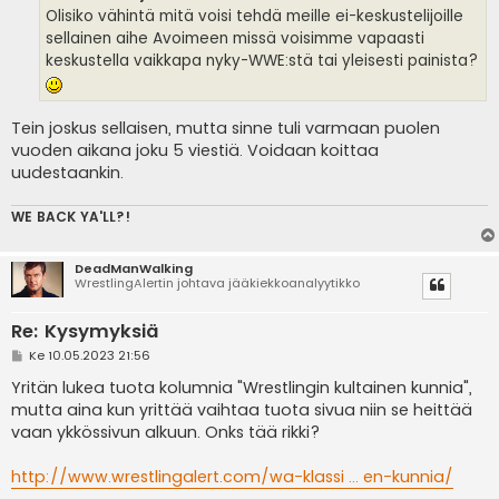
i
Olisiko vähintä mitä voisi tehdä meille ei-keskustelijoille
sellainen aihe Avoimeen missä voisimme vapaasti
keskustella vaikkapa nyky-WWE:stä tai yleisesti painista?
Tein joskus sellaisen, mutta sinne tuli varmaan puolen
vuoden aikana joku 5 viestiä. Voidaan koittaa
uudestaankin.
WE BACK YA'LL?!
DeadManWalking
WrestlingAlertin johtava jääkiekkoanalyytikko
Re: Kysymyksiä
V
Ke 10.05.2023 21:56
i
e
Yritän lukea tuota kolumnia "Wrestlingin kultainen kunnia",
s
mutta aina kun yrittää vaihtaa tuota sivua niin se heittää
t
i
vaan ykkössivun alkuun. Onks tää rikki?
http://www.wrestlingalert.com/wa-klassi ... en-kunnia/