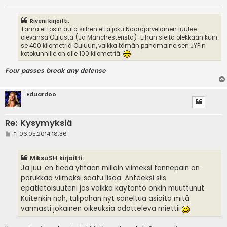
Riveni kirjoitti:
Tämä ei tosin auta siihen että joku Naarajärveläinen luulee
olevansa Oulusta (Ja Manchesterista). Eihän sieltä olekkaan kuin
se 400 kilometriä Ouluun, vaikka tämän pahamaineisen JYPin
kotokunnille on alle 100 kilometriä.
Four passes break any defense
Eduardoo
Re: Kysymyksiä
V
Ti 06.05.2014 18:36
i
e
s
MiksuSH kirjoitti:
t
i
Ja juu, en tiedä yhtään milloin viimeksi tännepäin on
porukkaa viimeksi saatu lisää. Anteeksi siis
epätietoisuuteni jos vaikka käytäntö onkin muuttunut.
Kuitenkin noh, tulipahan nyt saneltua asioita mitä
varmasti jokainen oikeuksia odotteleva miettii