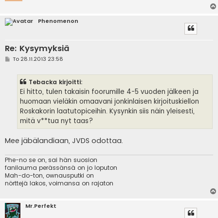
Phenomenon
Re: Kysymyksiä
V
To 28.11.2013 23:58
i
e
s
Tebacka kirjoitti:
t
i
Ei hitto, tulen takaisin foorumille 4-5 vuoden jälkeen ja
huomaan vieläkin omaavani jonkinlaisen kirjoituskiellon
Roskakorin laatutopiceihin. Kysynkin siis näin yleisesti,
mitä v**tua nyt taas?
Mee jäbälandiaan, JVDS odottaa.
Phe-no se on, sai hän suosion
fanilauma perässänsä on jo loputon
Mah-do-ton, ownausputki on
nörttejä lakos, voimansa on rajaton
Mr.Perfekt