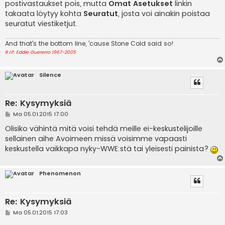
postivastaukset pois, mutta
Omat Asetukset
linkin
takaata löytyy kohta
Seuratut
, josta voi ainakin poistaa
seuratut viestiketjut.
And that's the bottom line, 'cause Stone Cold said so!
R.I.P. Eddie Guererro 1967-2005
Silence
Re: Kysymyksiä
V
Ma 05.01.2015 17:00
i
e
Olisiko vähintä mitä voisi tehdä meille ei-keskustelijoille
s
sellainen aihe Avoimeen missä voisimme vapaasti
t
i
keskustella vaikkapa nyky-WWE:stä tai yleisesti painista?
Phenomenon
Re: Kysymyksiä
V
Ma 05.01.2015 17:03
i
e