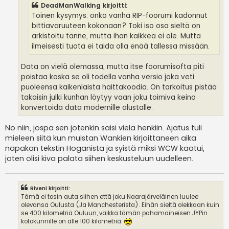
DeadManWalking kirjoitti:
Toinen kysymys: onko vanha RIP-foorumi kadonnut
bittiavaruuteen kokonaan? Toki iso osa sieltä on
arkistoitu tänne, mutta ihan kaikkea ei ole. Mutta
ilmeisesti tuota ei taida olla enää tallessa missään.
Data on vielä olemassa, mutta itse foorumisofta piti
poistaa koska se oli todella vanha versio joka veti
puoleensa kaikenlaista haittakoodia. On tarkoitus pistää
takaisin julki kunhan löytyy vaan joku toimiva keino
konvertoida data modernille alustalle.
No niin, jospa sen jotenkin saisi vielä henkiin. Ajatus tuli
mieleen siitä kun muistan Wankien kirjoittaneen aika
napakan tekstin Hoganista ja syistä miksi WCW kaatui,
joten olisi kiva palata siihen keskusteluun uudelleen.
Riveni kirjoitti:
Tämä ei tosin auta siihen että joku Naarajärveläinen luulee
olevansa Oulusta (Ja Manchesterista). Eihän sieltä olekkaan kuin
se 400 kilometriä Ouluun, vaikka tämän pahamaineisen JYPin
kotokunnille on alle 100 kilometriä.