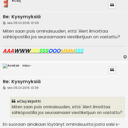
eCiuj
Re: Kysymyksiä
V
Ma 05.01.2015 13:09
i
e
Miten saan pois ominaisuuden, että 'Alert ilmoittaa
s
sähköpostilla jos seuraamaani viestiketjuun on vastattu?
t
i
AAA
WWW
EEE
SSS
OOO
MMM
EEE
nixu-
Re: Kysymyksiä
V
Ma 05.01.2015 13:39
i
e
s
eCiuj kirjoitti:
t
i
Miten saan pois ominaisuuden, että 'Alert ilmoittaa
sähköpostilla jos seuraamaani viestiketjuun on vastattu?
En suoraan ainakaan löytänyt ominaisuutta josta saisi s-