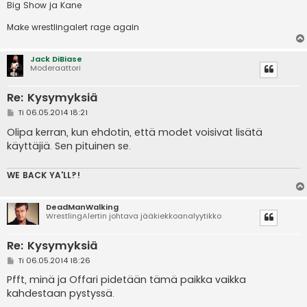
Big Show ja Kane
Make wrestlingalert rage again
Jack DiBiase
Moderaattori
Re: Kysymyksiä
V
Ti 06.05.2014 18:21
i
e
Olipa kerran, kun ehdotin, että modet voisivat lisätä
s
käyttäjiä. Sen pituinen se.
t
i
WE BACK YA'LL?!
DeadManWalking
WrestlingAlertin johtava jääkiekkoanalyytikko
Re: Kysymyksiä
V
Ti 06.05.2014 18:26
i
e
Pfft, minä ja Offari pidetään tämä paikka vaikka
s
kahdestaan pystyssä.
t
i