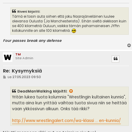
Riveni kirjoitti:
Tämä ei tosin auta siihen että joku Naarajärveläinen luulee
olevansa Oulusta (Ja Manchesterista). Eihän sieltä olekkaan kuin
se 400 kilometriä Ouluun, vaikka tämän pahamaineisen JYPin
kotokunnille on alle 100 kilometriä.
Four passes break any defense
TM
Site Admin
Re: Kysymyksiä
V
La 27.05.2023 09:50
i
e
s
DeadManWalking
kirjoitti:
t
i
Yritän lukea tuota kolumnia "Wrestlingin kultainen kunnia",
mutta aina kun yrittää vaihtaa tuota sivua niin se heittää
vaan ykkössivun alkuun. Onks tää rikki?
http://www.wrestlingalert.com/wa-klassi ... en-kunnia/