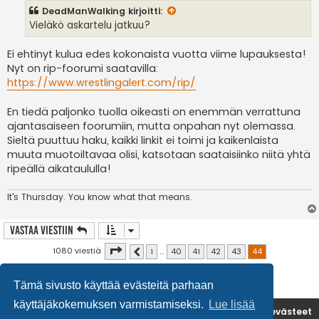
s
DeadManWalking
kirjoitti:
t
i
Vieläkö askartelu jatkuu?
Ei ehtinyt kulua edes kokonaista vuotta viime lupauksesta!
Nyt on rip-foorumi saatavilla:
https://www.wrestlingalert.com/rip/
En tiedä paljonko tuolla oikeasti on enemmän verrattuna
ajantasaiseen foorumiin, mutta onpahan nyt olemassa.
Sieltä puuttuu haku, kaikki linkit ei toimi ja kaikenlaista
muuta muotoiltavaa olisi, katsotaan saataisiinko niitä yhtä
ripeällä aikataululla!
It's
Thursday. You know what that means.
Vastaa Viestiin
Sivu
44
/
44
1080 viestiä
1
…
40
41
42
43
44
Edellinen
Tämä sivusto käyttää evästeitä parhaan
käyttäjäkokemuksen varmistamiseksi.
Lue lisää
Etusivu
Poista evästeet