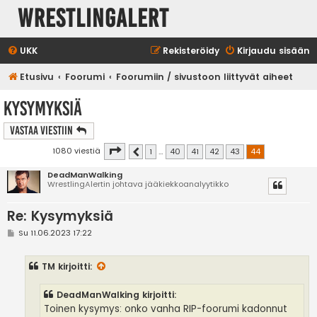
WrestlingAlert
UKK
Rekisteröidy
Kirjaudu sisään
Etusivu
Foorumi
Foorumiin / sivustoon liittyvät aiheet
Kysymyksiä
Vastaa Viestiin
Sivu
44
/
44
1080 viestiä
1
…
40
41
42
43
44
Edellinen
DeadManWalking
WrestlingAlertin johtava jääkiekkoanalyytikko
Re: Kysymyksiä
V
Su 11.06.2023 17:22
i
e
s
TM
kirjoitti:
t
i
DeadManWalking kirjoitti:
Toinen kysymys: onko vanha RIP-foorumi kadonnut