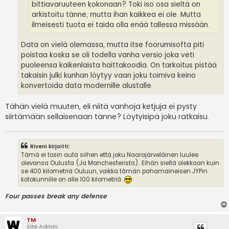
bittiavaruuteen kokonaan? Toki iso osa sieltä on
arkistoitu tänne, mutta ihan kaikkea ei ole. Mutta
ilmeisesti tuota ei taida olla enää tallessa missään.
Data on vielä olemassa, mutta itse foorumisofta piti
poistaa koska se oli todella vanha versio joka veti
puoleensa kaikenlaista haittakoodia. On tarkoitus pistää
takaisin julki kunhan löytyy vaan joku toimiva keino
konvertoida data modernille alustalle.
Tähän vielä muuten, eli niitä vanhoja ketjuja ei pysty
siirtämään sellaisenaan tänne? Löytyisipä joku ratkaisu.
Riveni kirjoitti:
Tämä ei tosin auta siihen että joku Naarajärveläinen luulee
olevansa Oulusta (Ja Manchesterista). Eihän sieltä olekkaan kuin
se 400 kilometriä Ouluun, vaikka tämän pahamaineisen JYPin
kotokunnille on alle 100 kilometriä.
Four passes break any defense
TM
Site Admin