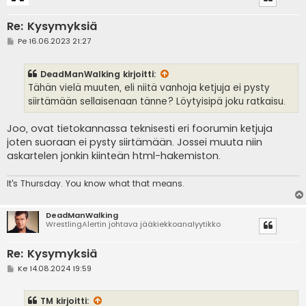
Re: Kysymyksiä
V
Pe 16.06.2023 21:27
i
e
s
DeadManWalking
kirjoitti:
t
i
Tähän vielä muuten, eli niitä vanhoja ketjuja ei pysty
siirtämään sellaisenaan tänne? Löytyisipä joku ratkaisu.
Joo, ovat tietokannassa teknisesti eri foorumin ketjuja
joten suoraan ei pysty siirtämään. Jossei muuta niin
askartelen jonkin kiinteän html-hakemiston.
It's
Thursday. You know what that means.
DeadManWalking
WrestlingAlertin johtava jääkiekkoanalyytikko
Re: Kysymyksiä
V
Ke 14.08.2024 19:59
i
e
s
TM
kirjoitti:
t