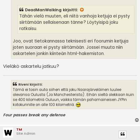
i
DeadManWalking
kirjoitti:
Tähän vielä muuten, eli niitä vanhoja ketjuja ei pysty
siirtämään sellaisenaan tänne? Löytyisipä joku
ratkaisu.
Joo, ovat tietokannassa teknisesti eri foorumin ketjuja
joten suoraan ei pysty siirtämään. Jossei muuta niin
askartelen jonkin kiinteän html-hakemiston.
Vieläkö askartelu jatkuu?
Riveni kirjoitti:
Tämä ei tosin auta siihen että joku Naarajärveläinen luulee
olevansa Oulusta (Ja Manchesterista). Eihän sieltä olekkaan kuin
se 400 kilometriä Ouluun, vaikka tämän pahamaineisen JYPin
kotokunnille on alle 100 kilometriä.
Four passes break any defense
TM
Site Admin