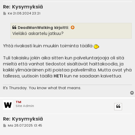
Re: Kysymyksiä
V
Ke 21.08.2024 23:21
i
e
s
DeadManWalking
kirjoitti:
t
i
Vieläkö askartelu jatkuu?
Yhtä rivakasti kuin muukin toiminta täällä
Tuli takaisku jokin aika sitten kun palveluntarjoaja oli sitä
mieltä että vanhat tiedostot sisältävät haittakoodia, ja
kaikki ylimääräinen piti poistaa palvelimilta. Mutta ovat yhä
tallessa, uutisoin täällä
HETI
kun ne saadaan kaivettua.
It's
Thursday. You know what that means.
TM
Site Admin
Re: Kysymyksiä
V
Ma 28.07.2025 13:45
i
e