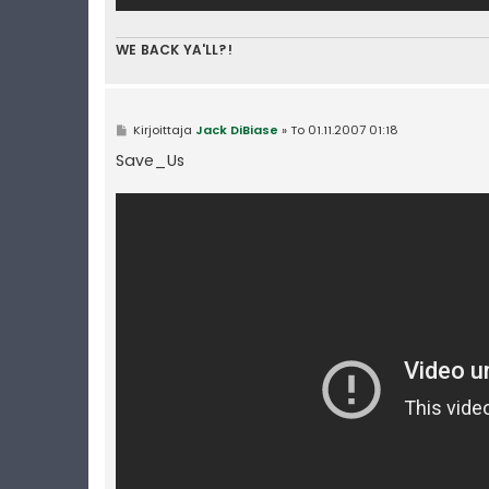
WE BACK YA'LL?!
V
Kirjoittaja
Jack DiBiase
»
To 01.11.2007 01:18
i
e
Save_Us
s
t
i