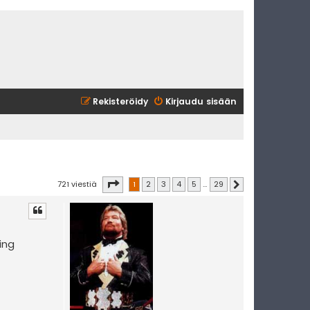
Rekisteröidy
Kirjaudu sisään
Sivu
1
/
29
721 viestiä
1
2
3
4
5
…
29
Seuraava
ing