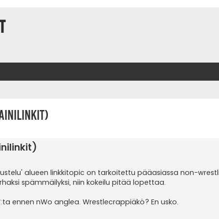
t
t
inilinkit)
ilinkit)
ustelu' alueen linkkitopic on tarkoitettu pääasiassa non-wrestl
rhaksi spämmäilyksi, niin kokeilu pitää lopettaa.
W:ta ennen nWo anglea. Wrestlecrappiäkö? En usko.