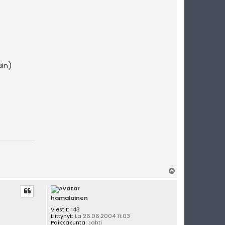
äin)
Y
l
ö
s
hamalainen
Viestit:
143
Liittynyt:
La 26.06.2004 11:03
Paikkakunta:
Lahti