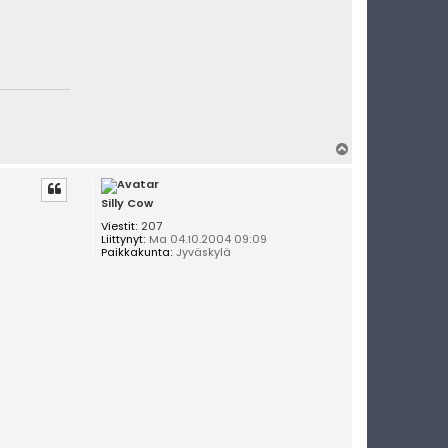
Y
l
ö
s
Silly Cow
Viestit:
207
Liittynyt:
Ma 04.10.2004 09:09
Paikkakunta:
Jyväskylä