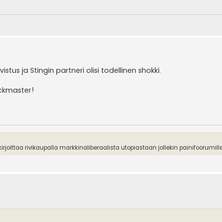
tus ja Stingin partneri olisi todellinen shokki.
ockmaster!
irjoittaa rivikaupalla markkinaliberaalista utopiastaan jollekin painifoorumille