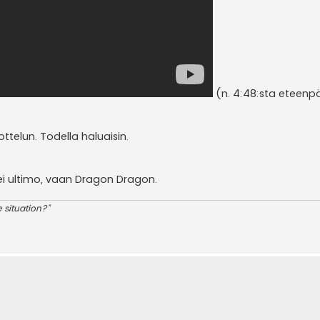
(n. 4:48:sta eteenp
ttelun. Todella haluaisin.
, ei ultimo, vaan Dragon Dragon.
e situation?"