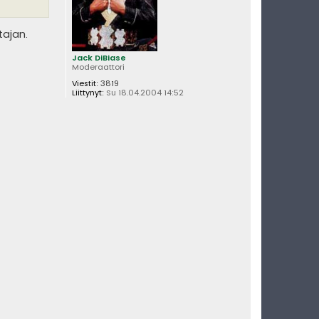
tajan.
Jack DiBiase
Moderaattori
Viestit:
3819
Liittynyt:
Su 18.04.2004 14:52