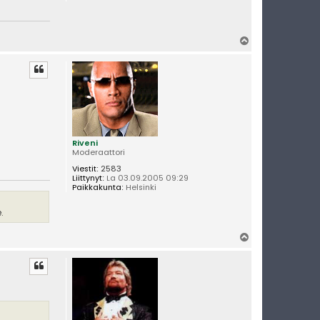
Y
l
ö
s
Riveni
Moderaattori
Viestit:
2583
Liittynyt:
La 03.09.2005 09:29
Paikkakunta:
Helsinki
.
Y
l
ö
s