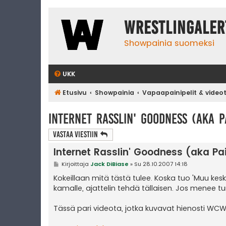
WrestlingAler
Showpainia suomeksi
UKK
Etusivu
Showpainia
Vapaapainipelit & video
Internet Rasslin' Goodness (aka Pa
Vastaa Viestiin
Internet Rasslin' Goodness (aka Pain
V
Kirjoittaja
Jack DiBiase
»
Su 28.10.2007 14:18
i
e
Kokeillaan mitä tästä tulee. Koska tuo 'Muu kesk
s
kamalle, ajattelin tehdä tällaisen. Jos menee tu
t
i
Tässä pari videota, jotka kuvavat hienosti WC