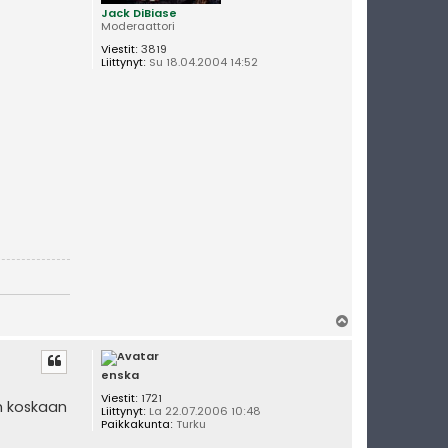
Jack DiBiase
Moderaattori
Viestit:
3819
Liittynyt:
Su 18.04.2004 14:52
Y
l
ö
s
enska
Viestit:
1721
än koskaan
Liittynyt:
La 22.07.2006 10:48
Paikkakunta:
Turku