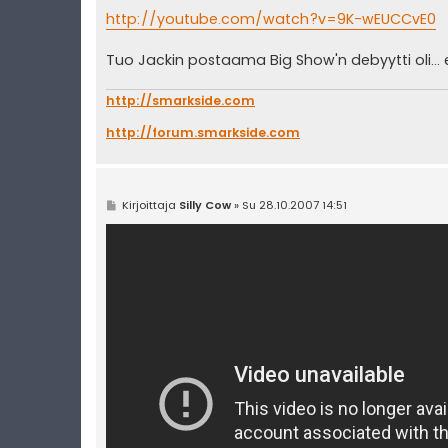
http://youtube.com/watch?v=9K-wEUCCvE0
Tuo Jackin postaama Big Show'n debyytti oli... 
http://smarkside.com
http://forum.smarkside.com
V
Kirjoittaja
Silly Cow
»
Su 28.10.2007 14:51
i
e
s
t
i