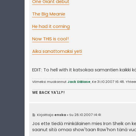
One Giant debut
The Big Meanie
He had it coming
Now THIS is cool!
Aika sanattomaksi yeti
EDIT: To hell with it katsokaa samantien kaikki 
Viimeksi muokannut
Jack DiBiase
, Ke 31.10.2007 16:48. Yht
WE BACK YA'LL?!
V
Kirjoittaja
enska
»
Su 28.10.2007 14:41
i
e
Jos ette tiedä minkälainen mies Iron Sheik on k
s
saanut sitä omaa show'taan Raw'hon tänä vu
t
i