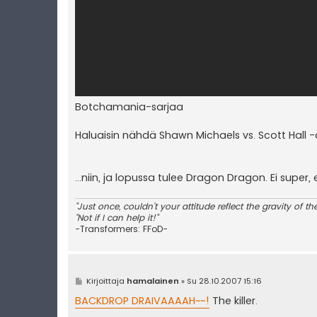
Botchamania-sarjaa
Haluaisin nähdä Shawn Michaels vs. Scott Hall -o
...niin, ja lopussa tulee Dragon Dragon. Ei super
"Just once, couldn't your attitude reflect the gravity of th
"Not if I can help it!"
-Transformers: FFoD-
V
Kirjoittaja
hamalainen
»
Su 28.10.2007 15:16
i
e
BACKDROP DRAIVAAAAH~~!
The killer.
s
t