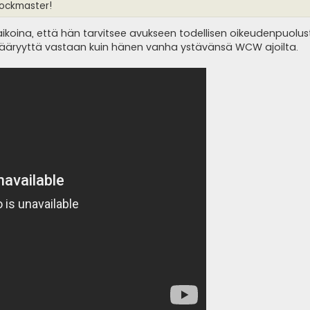
Shockmaster!
 aikoina, että hän tarvitsee avukseen todellisen oikeudenpuolus
vääryyttä vastaan kuin hänen vanha ystävänsä WCW ajoilta.