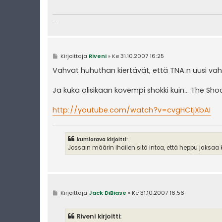
i
...
V
Kirjoittaja
Riveni
»
Ke 31.10.2007 16:25
i
e
Vahvat huhuthan kiertävät, että TNA:n uusi vahvis
s
t
i
Ja kuka olisikaan kovempi shokki kuin... The Sh
http://youtube.com/watch?v=cvgHCtjXbAI
kumiorava kirjoitti:
Jossain määrin ihailen sitä intoa, että heppu jaksaa k
V
Kirjoittaja
Jack DiBiase
»
Ke 31.10.2007 16:56
i
e
s
Riveni kirjoitti:
t