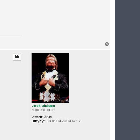
Y
l
ö
s
Jack DiBiase
Moderaattori
Viestit:
3819
Liittynyt:
Su 18.04.2004 14:52