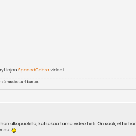
käyttäjän
SpacedCobra
videot.
eensä muokattu 4 kertaa.
ehän ulkopuolella, katsokaa tämä video heti. On sääli, ettei h
onna.