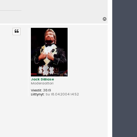
Y
l
ö
s
Jack DiBiase
Moderaattori
Viestit:
3819
Liittynyt:
Su 18.04.2004 14:52