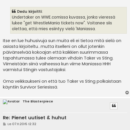
i
e
s
Dedu kirjoitti:
t
i
Undertaker on WWE.comissa kuvassa, jonka vieressä
lukee "get WrestleMania tickets now". Voitanee siis
olettaa, että mies esiintyy vielä 'Maniassa.
Itse en lue huhusivuja sun muita eli ei tietoa mitä sielä on
asiasta kirjoiteltu...mutta itselleni on ollut jotenkin
päivänselvää kokoajan että kaikkien suurimmassa
tapahtumassa tulee olemaan vihdoin Taker vs Sting.
Viimeistään siinä vaiheessa kun viime Maniassa HHH
varmistui Stingin vastustajaksi.
Oma veikkaukseni on että tuo Taker vs Sting polkaistaan
käyntiin Survivor Seriesissä.
The Blasterpiece
Re: Pienet uutiset & huhut
V
La 07.11.2015 12:32
i