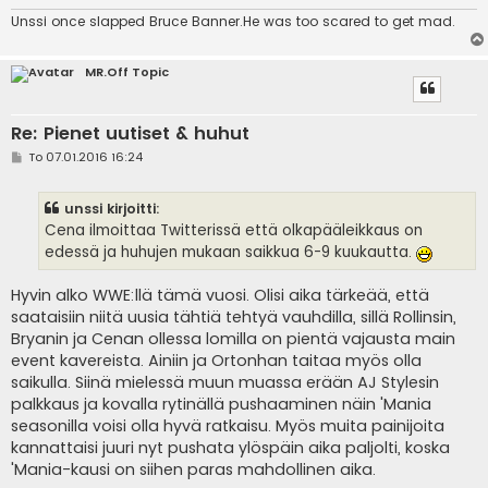
Unssi once slapped Bruce Banner.He was too scared to get mad.
MR.Off Topic
Re: Pienet uutiset & huhut
V
To 07.01.2016 16:24
i
e
s
unssi kirjoitti:
t
i
Cena ilmoittaa Twitterissä että olkapääleikkaus on
edessä ja huhujen mukaan saikkua 6-9 kuukautta.
Hyvin alko WWE:llä tämä vuosi. Olisi aika tärkeää, että
saataisiin niitä uusia tähtiä tehtyä vauhdilla, sillä Rollinsin,
Bryanin ja Cenan ollessa lomilla on pientä vajausta main
event kavereista. Ainiin ja Ortonhan taitaa myös olla
saikulla. Siinä mielessä muun muassa erään AJ Stylesin
palkkaus ja kovalla rytinällä pushaaminen näin 'Mania
seasonilla voisi olla hyvä ratkaisu. Myös muita painijoita
kannattaisi juuri nyt pushata ylöspäin aika paljolti, koska
'Mania-kausi on siihen paras mahdollinen aika.