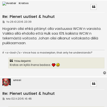
Kratos
Re: Pienet uutiset & huhut
V
To 29.10.2015 23:39
i
e
Hoganin olisi ehkä pitänyt olla vastuussa WCW:n varoista.
s
Vaikka sillä ehdolla että Hulk saa 10% kaikista WCW:n
t
i
tekemästä voitosta. Johan olisi alkanut voitokasta diiliä
pukkaamaan.
If <s>God</s> Vince has a masterplan, that only he understands?
Trisu kirjoitti:
Kratos on kyllä ihana badass.
unssi
Re: Pienet uutiset & huhut
V
Ma 02.11.2015 16:48
i
e