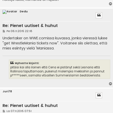
Dedu
Re: Pienet uutiset & huhut
V
Pe 06.11.2015 22:18
i
e
Undertaker on WWE.comissa kuvassa, jonka vieressä lukee
s
"get WrestleMania tickets now". Voitanee siis olettaa, että
t
i
mies esiintyy vielä 'Maniassa.
Myhvatte kirjoitti:
pitäisi kai olla iloinen että Cena ei pistänyt sekä Lesnaria että
Rollinsia taputtamaan, pukenut molempia mekkoihin ja pannut
p*****seen, samalla vitsaillen Summerslamin beatdownista.
Juri78
Re: Pienet uutiset & huhut
V
La 07.11.2015 07:51