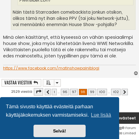
PWInsider.com
Näin tästä Starrcaden comebackista jonkun otsikon,
olikos tämä nyt ihan oikea PPV (tai joku Network-juttu),
vai mennäänkö enemmän House Show -pohjalla?
Minä olen käsittänyt, että kyseessä on vähän spesiaalimpi
house show, joka myös lähetetään livenä WWE Networkilla.
Viikottaisten puolella tätä ei ole rakenneltu tai matseja
edes mainosteltu, joten tyypillinen ppv tämä ei ole.
https://www.facebook.com/matinshowpainiblogi
Vastaa Viestiin
Sivu
98
/
102
2529 viestiä
1
…
96
97
98
99
100
…
102
Edellinen
Seuraav
Tämä sivusto käyttää evästeitä parhaan
käyttäjäkokemuksen varmistamiseksi.
Lue lisää
Etusivu
Poista evästeet
Flat Style by
Ian Bradley
• Keskustelufoorumin ohjelmisto
phpBB
® Forum
Selvä!
Software © phpBB Limited