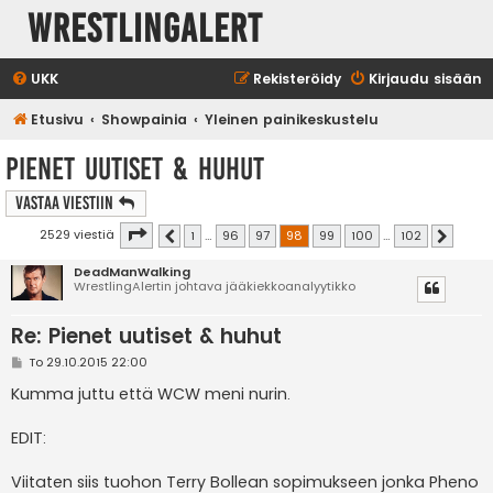
WrestlingAlert
UKK
Rekisteröidy
Kirjaudu sisään
Etusivu
Showpainia
Yleinen painikeskustelu
Pienet uutiset & huhut
Vastaa Viestiin
Sivu
98
/
102
2529 viestiä
1
…
96
97
98
99
100
…
102
Edellinen
Seuraav
DeadManWalking
WrestlingAlertin johtava jääkiekkoanalyytikko
Re: Pienet uutiset & huhut
V
To 29.10.2015 22:00
i
e
Kumma juttu että WCW meni nurin.
s
t
i
EDIT:
Viitaten siis tuohon Terry Bollean sopimukseen jonka Pheno