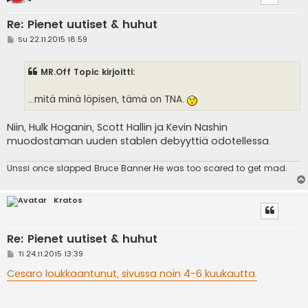
Re: Pienet uutiset & huhut
V
Su 22.11.2015 18:59
i
e
s
MR.Off Topic kirjoitti:
t
i
...mitä minä löpisen, tämä on TNA.
Niin, Hulk Hoganin, Scott Hallin ja Kevin Nashin
muodostaman uuden stablen debyyttiä odotellessa.
Unssi once slapped Bruce Banner.He was too scared to get mad.
Kratos
Re: Pienet uutiset & huhut
V
Ti 24.11.2015 13:39
i
e
Cesaro loukkaantunut, sivussa noin 4-6 kuukautta.
s
t
i