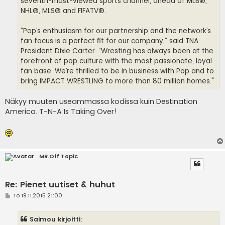
seventh-most-viewed sports channel, ahead of MLB®,
NHL®, MLS® and FIFATV®.
“Pop’s enthusiasm for our partnership and the network’s
fan focus is a perfect fit for our company,” said TNA
President Dixie Carter. “Wresting has always been at the
forefront of pop culture with the most passionate, loyal
fan base. We’re thrilled to be in business with Pop and to
bring IMPACT WRESTLING to more than 80 million homes."
Näkyy muuten useammassa kodissa kuin Destination
America. T-N-A Is Taking Over!
MR.Off Topic
Re: Pienet uutiset & huhut
V
To 19.11.2015 21:00
i
e
s
Saimou kirjoitti:
t