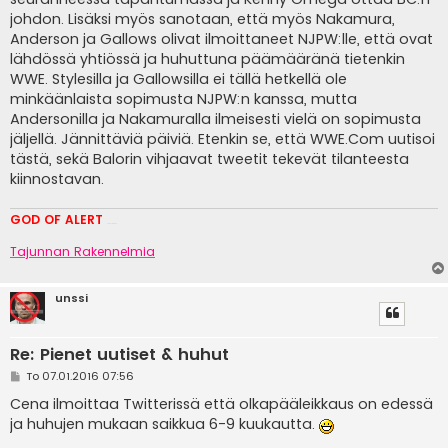
johdon. Lisäksi myös sanotaan, että myös Nakamura,
Anderson ja Gallows olivat ilmoittaneet NJPW:lle, että ovat
lähdössä yhtiössä ja huhuttuna päämääränä tietenkin
WWE. Stylesilla ja Gallowsilla ei tällä hetkellä ole
minkäänlaista sopimusta NJPW:n kanssa, mutta
Andersonilla ja Nakamuralla ilmeisesti vielä on sopimusta
jäljellä. Jännittäviä päiviä. Etenkin se, että WWE.Com uutisoi
tästä, sekä Balorin vihjaavat tweetit tekevät tilanteesta
kiinnostavan.
GOD OF ALERT
Heeelp meee
Tajunnan Rakennelmia
unssi
Re: Pienet uutiset & huhut
V
To 07.01.2016 07:56
i
e
Cena ilmoittaa Twitterissä että olkapääleikkaus on edessä
s
ja huhujen mukaan saikkua 6-9 kuukautta.
t
i