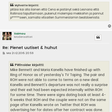
Myhvatte kirjoitti:
pitäisi kai olla iloinen että Cena ei pistänyt sekä Lesnaria että
Rollinsia taputtamaan, pukenut molempia mekkoihin ja pannut
p*****seen, samalla vitsaillen Summerslamin beatdownista.
Saimou
Moderaattori
Re: Pienet uutiset & huhut
V
Ma 21.12.2015 20:59
i
e
s
PWInsider kirjoitti:
t
i
Mike Bennett and Maria Kanellis have finished up with
Ring of Honor as of yesterday's TV Taping. The pair and
ROH were not able to come to terms on a new deal.
Kanellis and Bennett's departure was not really a surprise
and their exit had been expected internally within ROH
for some time. There were signs dating back at least 4-
6 weeks that ROH and the couple were not on the same
page after Kanellis wrote on Twitter that ROH was
advertising her for dates after her contract was done.