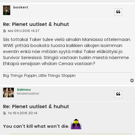
bookert
Re: Pienet uutiset & huhut
V
Ma 09.11.2015 14:27
i
e
Siis tottakai Taker tulee vielä ainakin Maniassa ottelemaan.
s
WWE yrittää bookata tuosta kaikkien aikojen isoimman
t
i
eventin enkä näe mitään syytä miksi Taker eläköityisi jo
Survivor Seriesissä. Stingiä vastaan tuskin miestä näemme.
Ehkäpä sensijaan vihdoin Cenaa vastaan?
Big Things Poppin, Little Things Stoppin
Saimou
Moderaattori
Re: Pienet uutiset & huhut
V
To 19.11.2015 20:14
i
e
s
You can't kill what won't die.
t
i