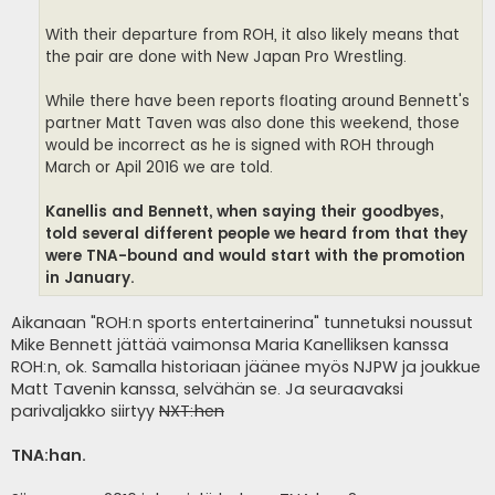
With their departure from ROH, it also likely means that
the pair are done with New Japan Pro Wrestling.
While there have been reports floating around Bennett's
partner Matt Taven was also done this weekend, those
would be incorrect as he is signed with ROH through
March or Apil 2016 we are told.
Kanellis and Bennett, when saying their goodbyes,
told several different people we heard from that they
were TNA-bound and would start with the promotion
in January.
Aikanaan "ROH:n sports entertainerina" tunnetuksi noussut
Mike Bennett jättää vaimonsa Maria Kanelliksen kanssa
ROH:n, ok. Samalla historiaan jäänee myös NJPW ja joukkue
Matt Tavenin kanssa, selvähän se. Ja seuraavaksi
parivaljakko siirtyy
NXT:hen
TNA:han.