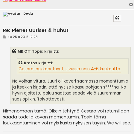
Dedu
Re: Pienet uutiset & huhut
V
Ke 25.11.2015 12:23
i
e
s
MR.Off Topic kirjoitti:
t
i
Kratos kirjoitti:
Cesaro loukkaantunut, sivussa noin 4-6 kuukautta.
No voihan vitura. Juuri oli kaveri saamassa momenttumia
ja itsekkin kirjotin, että nyt se kaasu pohjaan s****na. No
hyvin ajoitettu paluu saattaa saada vielä suuremman
suosiopiikin. Toivottavasti.
Nimenomaan tämä. Oikein tehtynä Cesaro voi returnillaan
saada todella kovan momentumin. Tosin tämä
loukkaantuminen voi myls kusta nykyisen täysin. We will see.