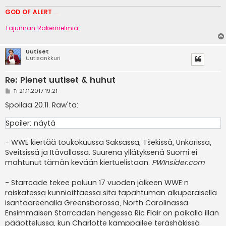
GOD OF ALERT
Heeelp meee
Tajunnan Rakennelmia
Uutiset
Uutisankkuri
Re: Pienet uutiset & huhut
V
Ti 21.11.2017 19:21
i
e
Spoilaa 20.11. Raw'ta:
s
t
Spoiler:
näytä
i
- WWE kiertää toukokuussa Saksassa, Tšekissä, Unkarissa,
Sveitsissä ja Itävallassa. Suurena yllätyksenä Suomi ei
mahtunut tämän kevään kiertuelistaan.
PWInsider.com
- Starrcade tekee paluun 17 vuoden jälkeen WWE:n
raiskatessa
kunnioittaessa sitä tapahtuman alkuperäisellä
isäntäareenalla Greensborossa, North Carolinassa.
Ensimmäisen Starrcaden hengessä Ric Flair on paikalla illan
pääottelussa, kun Charlotte kamppailee teräshäkissä