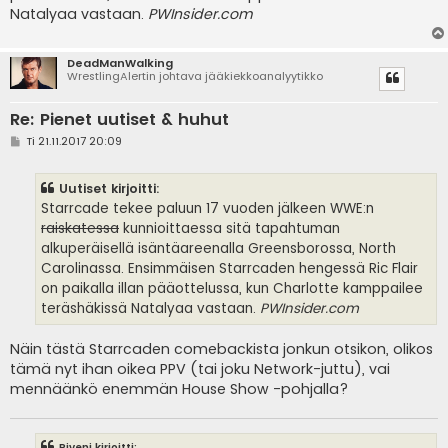
Natalyaa vastaan.
PWInsider.com
DeadManWalking
WrestlingAlertin johtava jääkiekkoanalyytikko
Re: Pienet uutiset & huhut
V
Ti 21.11.2017 20:09
i
e
s
Uutiset kirjoitti:
t
i
Starrcade tekee paluun 17 vuoden jälkeen WWE:n
raiskatessa
kunnioittaessa sitä tapahtuman
alkuperäisellä isäntäareenalla Greensborossa, North
Carolinassa. Ensimmäisen Starrcaden hengessä Ric Flair
on paikalla illan pääottelussa, kun Charlotte kamppailee
teräshäkissä Natalyaa vastaan.
PWInsider.com
Näin tästä Starrcaden comebackista jonkun otsikon, olikos
tämä nyt ihan oikea PPV (tai joku Network-juttu), vai
mennäänkö enemmän House Show -pohjalla?
Riveni kirjoitti: