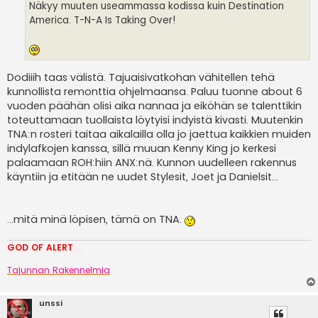
i
Näkyy muuten useammassa kodissa kuin Destination
America. T-N-A Is Taking Over!
Dodiiih taas välistä. Tajuaisivatkohan vähitellen tehä
kunnollista remonttia ohjelmaansa. Paluu tuonne about 6
vuoden päähän olisi aika nannaa ja eiköhän se talenttikin
toteuttamaan tuollaista löytyisi indyistä kivasti. Muutenkin
TNA:n rosteri taitaa aikalailla olla jo jaettua kaikkien muiden
indylafkojen kanssa, sillä muuan Kenny King jo kerkesi
palaamaan ROH:hiin ANX:nä. Kunnon uudelleen rakennus
käyntiin ja etitään ne uudet Stylesit, Joet ja Danielsit...
...mitä minä löpisen, tämä on TNA.
GOD OF ALERT
Heeelp meee
Tajunnan Rakennelmia
unssi