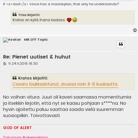
If <s>God</s> Vince has a masterplan, that only he understands?
Trisu kirjoitti:
Kratos on kyllä ihana badass.
MR.Off Topic
Re: Pienet uutiset & huhut
V
Ti 24.11.2015 18:30
i
e
s
Kratos kirjoitti:
t
i
Cesaro loukkaantunut, sivussa noin 4-6 kuukautta.
No voihan vitura. Juuri oli kaveri saamassa momenttumia
ja itsekkin kirjotin, että nyt se kaasu pohjaan s****na. No
hyvin ajoitettu paluu saattaa saada vielä suuremman
suosiopiikin. Toivottavasti.
GOD OF ALERT
Heeelp meee
Tajunnan Rakennelmia