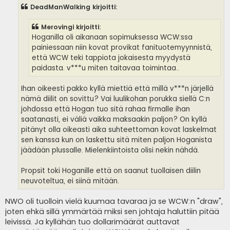
s
DeadManWalking kirjoitti:
t
i
Merovingi kirjoitti:
Hoganilla oli aikanaan sopimuksessa WCW:ssa
painiessaan niin kovat provikat fanituotemyynnistä,
että WCW teki tappiota jokaisesta myydystä
paidasta. v***u miten taitavaa toimintaa..
Ihan oikeesti pakko kyllä miettiä että millä v***n järjellä
nämä diilit on sovittu? Vai luulikohan porukka siellä C:n
johdossa että Hogan tuo sitä rahaa firmalle ihan
saatanasti, ei väliä vaikka maksaakin paljon? On kyllä
pitänyt olla oikeasti aika suhteettoman kovat laskelmat
sen kanssa kun on laskettu sitä miten paljon Hoganista
jäädään plussalle. Mielenkiintoista olisi nekin nähdä.
Propsit toki Hoganille että on saanut tuollaisen diilin
neuvoteltua, ei siinä mitään.
NWO oli tuolloin vielä kuumaa tavaraa ja se WCW:n "draw",
joten ehkä sillä ymmärtää miksi sen johtaja haluttiin pitää
leivissä. Ja kyllähän tuo dollarimäärät auttavat