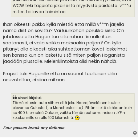
WCW teki tappiota jokaisesta myydystä paidasta. v***u
miten taitavaa toimintaa..
Ihan oikeesti pakko kyllä miettiä että millä v***n järjellä
nämä diilit on sovittu? Vai luulikohan porukka siellä C:n
johdossa että Hogan tuo sitä rahaa firmalle ihan
saatanasti, ei väliä vaikka maksaakin paljon? On kyllä
pitänyt olla oikeasti aika suhteettoman kovat laskelmat
sen kanssa kun on laskettu sitä miten paljon Hoganista
jäädään plussalle. Mielenkiintoista olisi nekin nähdä.
Propsit toki Hoganille että on saanut tuollaisen diilin
neuvoteltua, ei siinä mitään.
Riveni kirjoitti:
Tämä ei tosin auta siihen että joku Naarajärveläinen luulee
olevansa Oulusta (Ja Manchesterista). Eihän sieltä olekkaan kuin
se 400 kilometriä Ouluun, vaikka tämän pahamaineisen JYPin
kotokunnille on alle 100 kilometriä.
Four passes break any defense