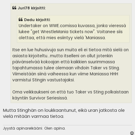
e
s
Juri78 kirjoitti:
t
i
Dedu kirjoitti:
Undertaker on WWE.comissa kuvassa, jonka vieressä
lukee "get WrestleMania tickets now". Voitanee siis
olettaa, että mies esiintyy vielä 'Maniassa.
Itse en lue huhusivuja sun muita eli ei tietoa mitä sielä on
asiasta kirjoiteltu...mutta itselleni on ollut jotenkin
päivänselvää kokoajan että kaikkien suurimmassa
tapahtumassa tulee olemaan vihdoin Taker vs Sting.
Viimeistään siinä vaiheessa kun viime Maniassa HHH
varmistui Stingin vastustajaksi.
Oma veikkaukseni on että tuo Taker vs Sting polkaistaan
käyntiin Survivor Seriesissä.
Mutta Stinghän on loukkaantunut, eikä uran jatkosta ole
vielä mitään varmaa tietoa.
Jyystä apinareikääni. Olen apina.