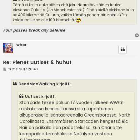
Tämä ei tosin auta siihen että joku Naarajärveläinen luulee
olevansa Oulusta (Ja Manchesterista). Eihän sieltä olekkaan kuin
se 400 kilometriä Ouluun, vaikka tämän pahamaineisen JYPin
kotokunnille on alle 100 kilometriä.
Four passes break any defense
What
Re: Pienet uutiset & huhut
V
Ti 21.11.2017 20:43
i
e
s
DeadManWalking kirjoitti:
t
i
Uutiset kirjoitti:
Starrcade tekee paluun 17 vuoden jälkeen WWE:n
raiskatessa
kunnioittaessa sitä tapahtuman
alkuperäisellä isäntäareenalla Greensborossa, North
Carolinassa. Ensimmäisen Starrcaden hengessä Ric
Flair on paikalla illan pääottelussa, kun Charlotte
kamppailee teräshäkissä Natalyaa vastaan.