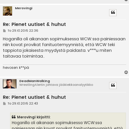
Merovingi
Re: Pienet uutiset & huhut
V
To 29.10.2015 22:36
i
e
Hoganilla oli aikanaan sopimuksessa WCW:ssa painiessaan
s
niin kovat provikat fanituotemyynnistä, että WCW teki
t
i
tappiota jokaisesta myydystä paidasta. v***u miten
taitavaa toimintaa..
hevosen k**pä
DeadManWalking
WrestlingAlertin johtava jääkiekkoanalyytikko
Re: Pienet uutiset & huhut
V
To 29.10.2015 22:43
i
e
s
Merovingi kirjoitti:
t
i
Hoganilla oli aikanaan sopimuksessa WCW:ssa
painiessaan niin kovat provikat fanituotemyynnistä, että