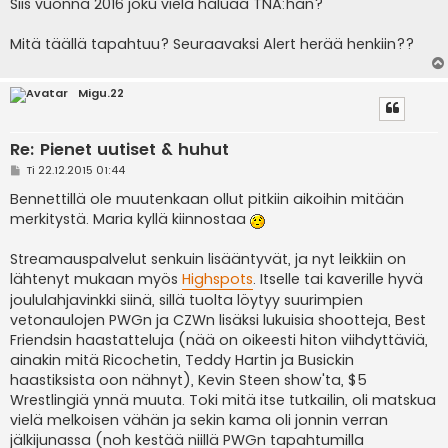
Siis vuonna 2016 joku vielä haluaa TNA:han?
Mitä täällä tapahtuu? Seuraavaksi Alert herää henkiin??
Migu.22
Re: Pienet uutiset & huhut
V
Ti 22.12.2015 01:44
i
e
Bennettillä ole muutenkaan ollut pitkiin aikoihin mitään
s
merkitystä. Maria kyllä kiinnostaa
t
i
Streamauspalvelut senkuin lisääntyvät, ja nyt leikkiin on
lähtenyt mukaan myös
Highspots
. Itselle tai kaverille hyvä
joululahjavinkki siinä, sillä tuolta löytyy suurimpien
vetonaulojen PWGn ja CZWn lisäksi lukuisia shootteja, Best
Friendsin haastatteluja (nää on oikeesti hiton viihdyttäviä,
ainakin mitä Ricochetin, Teddy Hartin ja Busickin
haastiksista oon nähnyt), Kevin Steen show'ta, $5
Wrestlingiä ynnä muuta. Toki mitä itse tutkailin, oli matskua
vielä melkoisen vähän ja sekin kama oli jonnin verran
jälkijunassa (noh kestää niillä PWGn tapahtumilla