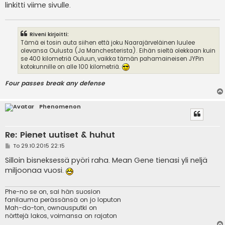
linkitti viime sivulle.
Riveni kirjoitti:
Tämä ei tosin auta siihen että joku Naarajärveläinen luulee
olevansa Oulusta (Ja Manchesterista). Eihän sieltä olekkaan kuin
se 400 kilometriä Ouluun, vaikka tämän pahamaineisen JYPin
kotokunnille on alle 100 kilometriä.
Four passes break any defense
Phenomenon
Re: Pienet uutiset & huhut
V
To 29.10.2015 22:15
i
e
Silloin bisneksessä pyöri raha. Mean Gene tienasi yli neljä
s
miljoonaa vuosi.
t
i
Phe-no se on, sai hän suosion
fanilauma perässänsä on jo loputon
Mah-do-ton, ownausputki on
nörttejä lakos, voimansa on rajaton