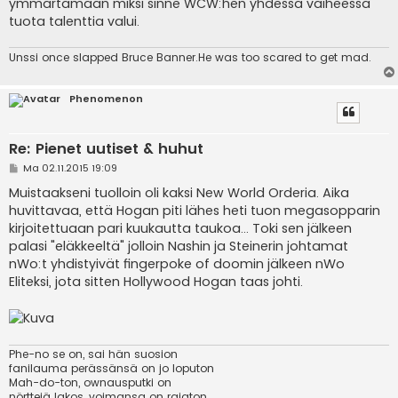
ymmärtämään miksi sinne WCW:hen yhdessä vaiheessa
tuota talenttia valui.
Unssi once slapped Bruce Banner.He was too scared to get mad.
Phenomenon
Re: Pienet uutiset & huhut
V
Ma 02.11.2015 19:09
i
e
Muistaakseni tuolloin oli kaksi New World Orderia. Aika
s
huvittavaa, että Hogan piti lähes heti tuon megasopparin
t
i
kirjoitettuaan pari kuukautta taukoa... Toki sen jälkeen
palasi "eläkkeeltä" jolloin Nashin ja Steinerin johtamat
nWo:t yhdistyivät fingerpoke of doomin jälkeen nWo
Eliteksi, jota sitten Hollywood Hogan taas johti.
Phe-no se on, sai hän suosion
fanilauma perässänsä on jo loputon
Mah-do-ton, ownausputki on
nörttejä lakos, voimansa on rajaton