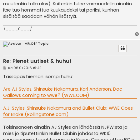
muutenkin tulla ulos). Kuitenkin tulee varmuudella ainakin
itse tuo hommattua kuukaudeksi tai pariksi, kunhan
sisältöä saadaan vähän lisättyä.
\____0___/
MR.Off Topic
Re: Pienet uutiset & huhut
V
Ke 06.01.2016 19:49
i
e
Tässäpäs hieman isompi huhu:
s
t
i
Are AJ Styles, Shinsuke Nakamura, Karl Anderson, Doc
Gallows coming to wwe? (WWE.COM)
A.J. Styles, Shinsuke Nakamura and Bullet Club: WWE Goes
for Broke (RollingStone.com)
Toisinsanoen ainakin AJ Styles on lähdössä NJPW:stä ja
mies jo tiputettiinkin Bullet Clubin johdosta WK10
seuranneessa tapahtumassa ja Kenny Omega ottaa BC:n