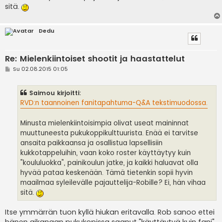
sitä.
Dedu
Re: Mielenkiintoiset shootit ja haastattelut
V
Su 02.08.2015 01:05
i
e
s
Saimou kirjoitti:
t
i
RVD:n taannoinen fanitapahtuma-Q&A tekstimuodossa.
Minusta mielenkiintoisimpia olivat useat maininnat
muuttuneesta pukukoppikulttuurista. Enää ei tarvitse
ansaita paikkaansa ja osallistua lapsellisiin
kukkotappeluihin, vaan koko roster käyttäytyy kuin
"koululuokka", painikoulun jatke, ja kaikki haluavat olla
hyvää pataa keskenään. Tämä tietenkin sopii hyvin
maailmaa syleilevälle pajauttelija-Robille? Ei, hän vihaa
sitä.
Itse ymmärrän tuon kyllä hiukan eritavalla. Rob sanoo ettei